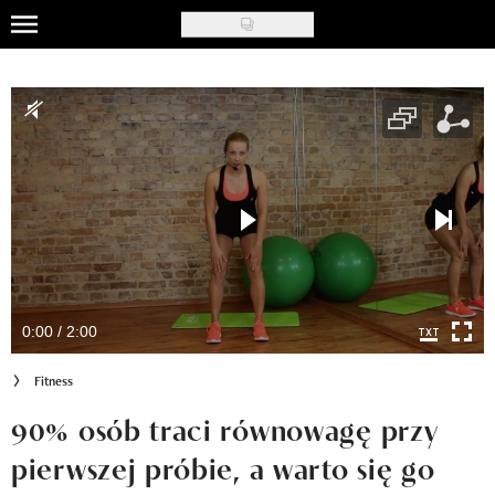
Skip
to
Uroda
main
content
Moda
Ślub i wesele
Styl życia
Nasze akcje
Inspiracje
0:00 / 2:00
Recenzje kosmetyków
Fitness
Klub Recenzentki
90% osób traci równowagę przy
pierwszej próbie, a warto się go
Newsy