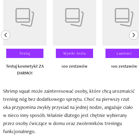
previous element
ne
Testuj
Wyniki testu
Laureaci
Testuj kosmetyki! ZA
100 zestawów
100 zestawów
DARMO!
Shrimp squat może zainteresować osoby, które chcą urozmaicić
trening nóg bez dodatkowego sprzętu. Choć na pierwszy rzut
oka przypomina zwykły przysiad na jednej nodze, angażuje ciało
w nieco inny sposób. Właśnie dlatego jest chętnie wybierany
przez osoby ćwiczące w domu oraz zwolenników treningu
funkcjonalnego.