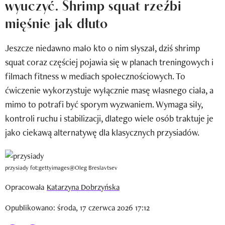
wyuczyć. Shrimp squat rzeźbi
Newsletter
mięśnie jak dłuto
Wizaz Summer Influ School
Jeszcze niedawno mało kto o nim słyszał, dziś shrimp
Mój profil / Zarejestruj się
squat coraz częściej pojawia się w planach treningowych i
filmach fitness w mediach społecznościowych. To
ćwiczenie wykorzystuje wyłącznie masę własnego ciała, a
mimo to potrafi być sporym wyzwaniem. Wymaga siły,
kontroli ruchu i stabilizacji, dlatego wiele osób traktuje je
jako ciekawą alternatywę dla klasycznych przysiadów.
przysiady fot:gettyimages@Oleg Breslavtsev
Opracowała
Katarzyna Dobrzyńska
Opublikowano: środa, 17 czerwca 2026 17:12