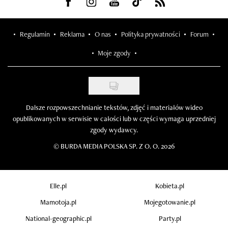
Visit us on Facebook
Visit us on Instagram
Visit us on Youtube
Visit us on Tiktok
Visit us on Rss
Regulamin
Reklama
O nas
Polityka prywatności
Forum
Moje zgody
Dalsze rozpowszechnianie tekstów, zdjęć i materiałów wideo
opublikowanych w serwisie w całości lub w części wymaga uprzedniej
zgody wydawcy.
©
BURDA MEDIA POLSKA SP. Z O. O. 2026
Elle.pl
Kobieta.pl
Mamotoja.pl
Mojegotowanie.pl
National-geographic.pl
Party.pl