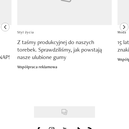
previous element
ne
Styl życia
Moda
Z taśmy produkcyjnej do naszych
15 la
torebek. Sprawdziliśmy, jak powstają
znak
SNAP!
nasze ulubione gumy
Współ
Współpraca reklamowa