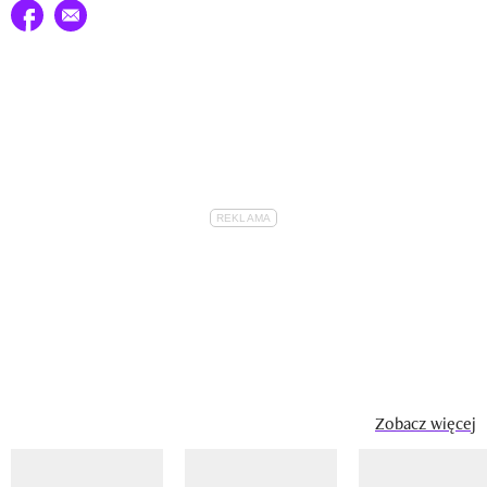
Udostępnij na facebook
E-mail do przyjaciela
Zobacz więcej
Pokazywanie elementu 1 z 14