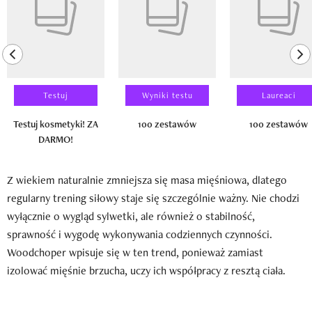
previous element
ne
Testuj
Wyniki testu
Laureaci
Testuj kosmetyki! ZA
100 zestawów
100 zestawów
DARMO!
Z wiekiem naturalnie zmniejsza się masa mięśniowa, dlatego
regularny trening siłowy staje się szczególnie ważny. Nie chodzi
wyłącznie o wygląd sylwetki, ale również o stabilność,
sprawność i wygodę wykonywania codziennych czynności.
Woodchoper wpisuje się w ten trend, ponieważ zamiast
izolować mięśnie brzucha, uczy ich współpracy z resztą ciała.