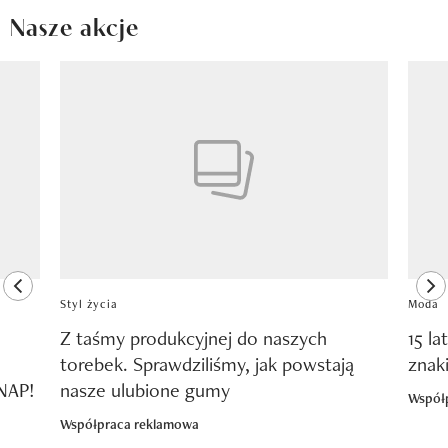
Nasze akcje
Pokazywanie elementu 1 z 8
previous element
ne
Styl życia
Moda
Z taśmy produkcyjnej do naszych
15 la
torebek. Sprawdziliśmy, jak powstają
znak
SNAP!
nasze ulubione gumy
Współ
Współpraca reklamowa