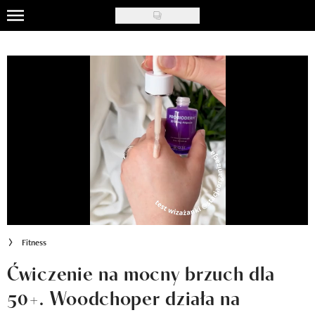
Skip
to
Uroda
main
content
Moda
Ślub i wesele
Styl życia
Nasze akcje
Inspiracje
Recenzje kosmetyków
Fitness
Klub Recenzentki
Ćwiczenie na mocny brzuch dla
50+. Woodchoper działa na
Newsy