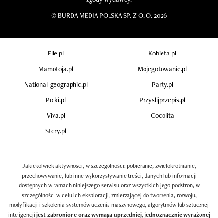
©
BURDA MEDIA POLSKA SP. Z O. O. 2026
Elle.pl
Kobieta.pl
Mamotoja.pl
Mojegotowanie.pl
National-geographic.pl
Party.pl
Polki.pl
Przyslijprzepis.pl
Viva.pl
Cocolita
Story.pl
Jakiekolwiek aktywności, w szczególności: pobieranie, zwielokrotnianie,
przechowywanie, lub inne wykorzystywanie treści, danych lub informacji
dostępnych w ramach niniejszego serwisu oraz wszystkich jego podstron, w
szczególności w celu ich eksploracji, zmierzającej do tworzenia, rozwoju,
modyfikacji i szkolenia systemów uczenia maszynowego, algorytmów lub sztucznej
inteligencji
jest zabronione oraz wymaga uprzedniej, jednoznacznie wyrażonej