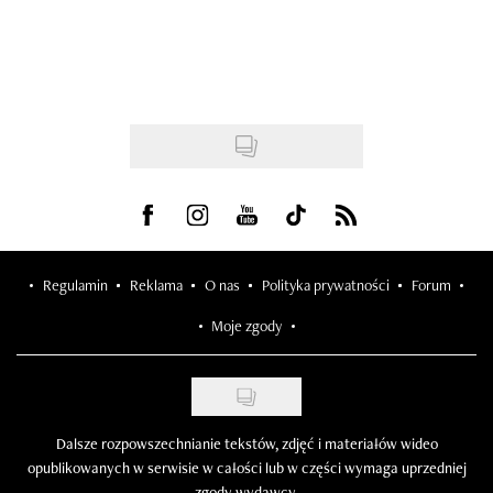
Visit us on Facebook
Visit us on Instagram
Visit us on Youtube
Visit us on Tiktok
Visit us on Rss
Regulamin
Reklama
O nas
Polityka prywatności
Forum
Moje zgody
Dalsze rozpowszechnianie tekstów, zdjęć i materiałów wideo
opublikowanych w serwisie w całości lub w części wymaga uprzedniej
zgody wydawcy.