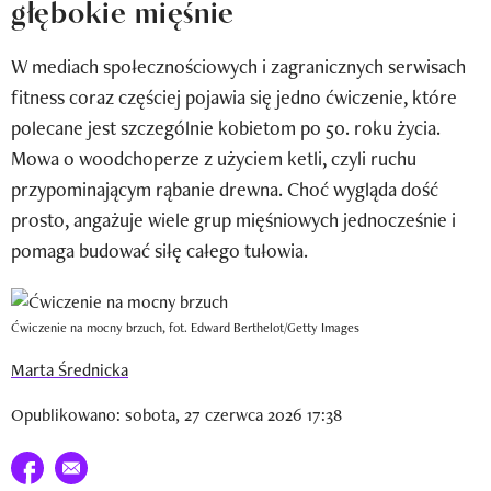
głębokie mięśnie
Newsletter
W mediach społecznościowych i zagranicznych serwisach
Wizaz Summer Influ School
fitness coraz częściej pojawia się jedno ćwiczenie, które
Mój profil / Zarejestruj się
polecane jest szczególnie kobietom po 50. roku życia.
Mowa o woodchoperze z użyciem ketli, czyli ruchu
przypominającym rąbanie drewna. Choć wygląda dość
prosto, angażuje wiele grup mięśniowych jednocześnie i
pomaga budować siłę całego tułowia.
Ćwiczenie na mocny brzuch, fot. Edward Berthelot/Getty Images
Marta Średnicka
Opublikowano: sobota, 27 czerwca 2026 17:38
Udostępnij na facebook
E-mail do przyjaciela