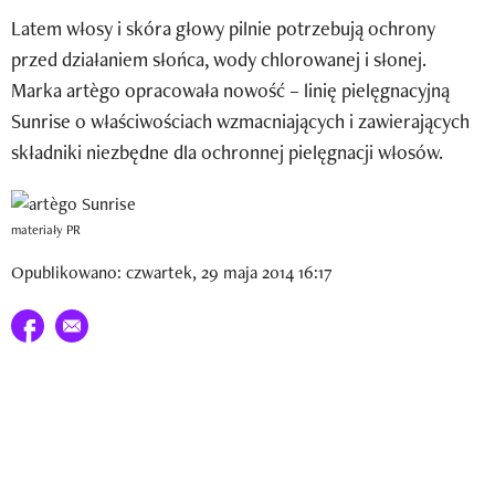
Newsletter
Latem włosy i skóra głowy pilnie potrzebują ochrony
przed działaniem słońca, wody chlorowanej i słonej.
Wizaz Summer Influ School
Marka artègo opracowała nowość – linię pielęgnacyjną
Mój profil / Zarejestruj się
Sunrise o właściwościach wzmacniających i zawierających
składniki niezbędne dla ochronnej pielęgnacji włosów.
materiały PR
Opublikowano: czwartek, 29 maja 2014 16:17
Udostępnij na facebook
E-mail do przyjaciela