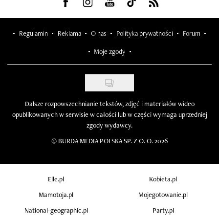
Visit us on Facebook
Visit us on Instagram
Visit us on Youtube
Visit us on Tiktok
Visit us on Rss
Regulamin
Reklama
O nas
Polityka prywatności
Forum
Moje zgody
Dalsze rozpowszechnianie tekstów, zdjęć i materiałów wideo
opublikowanych w serwisie w całości lub w części wymaga uprzedniej
zgody wydawcy.
©
BURDA MEDIA POLSKA SP. Z O. O. 2026
Elle.pl
Kobieta.pl
Mamotoja.pl
Mojegotowanie.pl
National-geographic.pl
Party.pl