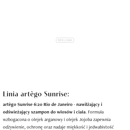
Linia artègo Sunrise
:
artègo Sunrise 6:20 Rio de Janeiro - nawilżający i
odświeżający szampon do włosów i ciała
. Formuła
wzbogacona o olejek arganowy i olejek Jojoba zapewnia
odżywienie, ochronę oraz nadaje miękkość i jedwabistość