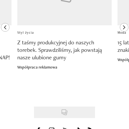
previous element
ne
Styl życia
Moda
Z taśmy produkcyjnej do naszych
15 la
torebek. Sprawdziliśmy, jak powstają
znak
SNAP!
nasze ulubione gumy
Współ
Współpraca reklamowa