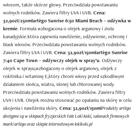
włosom, także skórze głowy. Przeciwdziała powstawaniu
wolnych rodników. Zawiera filtry UVA i UVB.
Cena:
32,90zł/250ml
artègo Sunrise
6:50 Miami Beach – odżywka w
kremie
. Formuła wzbogacona o olejek arganowy i zioła
kanadyjskie.która zapewnia nawilżenie, odżywienie, ochronę i
blask włosów. Przeciwdziała powstawaniu wolnych rodników.
Zawiera filtry UVA i UVB.
Cena: 32,90zł/150ml
artègo Sunrise
7:40 Cape Town – odżywczy
olejek w spray’u
. Odżywczy
olejek w sprayu,wzbogacony o olejek arganowy, olejek z
rokitnika i witaminę E,który chroni włosy przed szkodliwym
działaniem słońca, wiatru, słonej lub chlorowanej wody.
Przeciwdziała powstawaniu wolnych rodników. Zawiera filtry
UVA i UVB. Olejek można stosować po opalaniu na skórę w celu
ukojenia i nawilżenia skóry.
Cena: 32,90zł/150ml
Produkty artègo
dostępne są w sklepach fryzjerskich Fale Loki Koki, salonach firmowych
marki artègo oraz sklepie internetowym lokikoki.pl