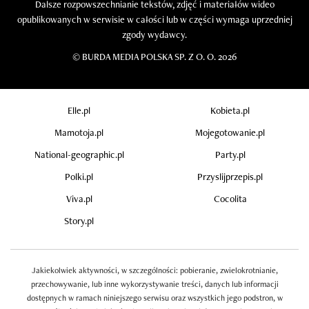
Dalsze rozpowszechnianie tekstów, zdjęć i materiałów wideo
opublikowanych w serwisie w całości lub w części wymaga uprzedniej
zgody wydawcy.
©
BURDA MEDIA POLSKA SP. Z O. O. 2026
Elle.pl
Kobieta.pl
Mamotoja.pl
Mojegotowanie.pl
National-geographic.pl
Party.pl
Polki.pl
Przyslijprzepis.pl
Viva.pl
Cocolita
Story.pl
Jakiekolwiek aktywności, w szczególności: pobieranie, zwielokrotnianie,
przechowywanie, lub inne wykorzystywanie treści, danych lub informacji
dostępnych w ramach niniejszego serwisu oraz wszystkich jego podstron, w