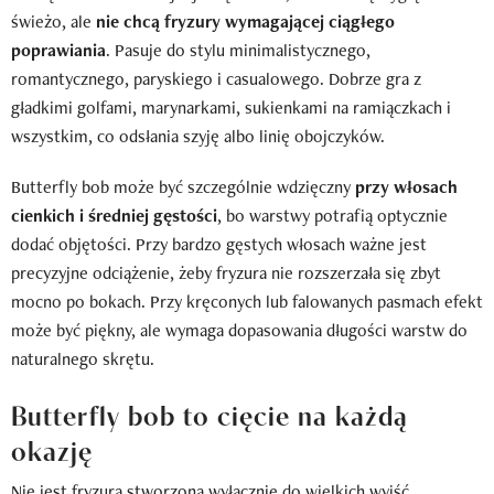
świeżo, ale
nie chcą fryzury wymagającej ciągłego
poprawiania
. Pasuje do stylu minimalistycznego,
romantycznego, paryskiego i casualowego. Dobrze gra z
gładkimi golfami, marynarkami, sukienkami na ramiączkach i
wszystkim, co odsłania szyję albo linię obojczyków.
Butterfly bob może być szczególnie wdzięczny
przy włosach
cienkich i średniej gęstości
, bo warstwy potrafią optycznie
dodać objętości. Przy bardzo gęstych włosach ważne jest
precyzyjne odciążenie, żeby fryzura nie rozszerzała się zbyt
mocno po bokach. Przy kręconych lub falowanych pasmach efekt
może być piękny, ale wymaga dopasowania długości warstw do
naturalnego skrętu.
Butterfly bob to cięcie na każdą
okazję
Nie jest fryzurą stworzoną wyłącznie do wielkich wyjść.