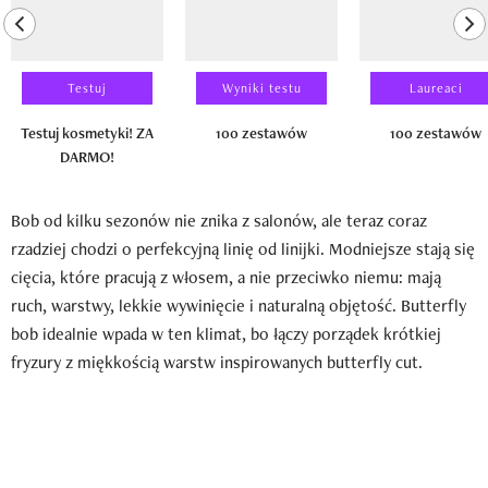
previous element
ne
Testuj
Wyniki testu
Laureaci
Testuj kosmetyki! ZA
100 zestawów
100 zestawów
DARMO!
Bob od kilku sezonów nie znika z salonów, ale teraz coraz
rzadziej chodzi o perfekcyjną linię od linijki. Modniejsze stają się
cięcia, które pracują z włosem, a nie przeciwko niemu: mają
ruch, warstwy, lekkie wywinięcie i naturalną objętość. Butterfly
bob idealnie wpada w ten klimat, bo łączy porządek krótkiej
fryzury z miękkością warstw inspirowanych butterfly cut.