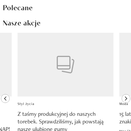
Polecane
Nasze akcje
Pokazywanie elementu 1 z 8
previous element
ne
Styl życia
Moda
Z taśmy produkcyjnej do naszych
15 la
torebek. Sprawdziliśmy, jak powstają
znak
SNAP!
nasze ulubione gumy