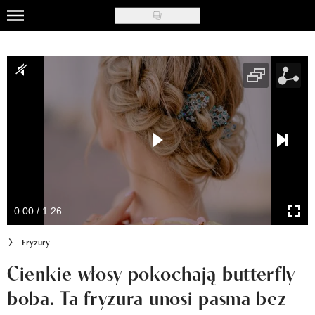
Skip
to
Uroda
main
content
Moda
Ślub i wesele
Styl życia
Nasze akcje
Inspiracje
0:00 / 1:26
Recenzje kosmetyków
Fryzury
Klub Recenzentki
Cienkie włosy pokochają butterfly
boba. Ta fryzura unosi pasma bez
Newsy