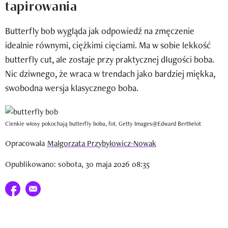
tapirowania
Newsletter
Butterfly bob wygląda jak odpowiedź na zmęczenie
Wizaz Summer Influ School
idealnie równymi, ciężkimi cięciami. Ma w sobie lekkość
Mój profil / Zarejestruj się
butterfly cut, ale zostaje przy praktycznej długości boba.
Nic dziwnego, że wraca w trendach jako bardziej miękka,
swobodna wersja klasycznego boba.
Cienkie włosy pokochają butterfly boba, fot. Getty Images@Edward Berthelot
Opracowała
Małgorzata Przybyłowicz-Nowak
Opublikowano: sobota, 30 maja 2026 08:35
Udostępnij na facebook
E-mail do przyjaciela