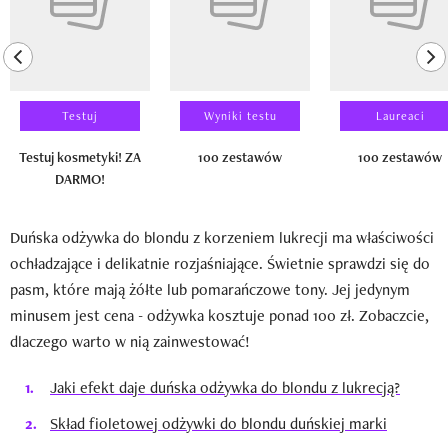
previous element
ne
Testuj
Wyniki testu
Laureaci
Testuj kosmetyki! ZA
100 zestawów
100 zestawów
DARMO!
Duńska odżywka do blondu z korzeniem lukrecji ma właściwości
ochładzające i delikatnie rozjaśniające. Świetnie sprawdzi się do
pasm, które mają żółte lub pomarańczowe tony. Jej jedynym
minusem jest cena - odżywka kosztuje ponad 100 zł. Zobaczcie,
dlaczego warto w nią zainwestować!
Jaki efekt daje duńska odżywka do blondu z lukrecją?
Skład fioletowej odżywki do blondu duńskiej marki