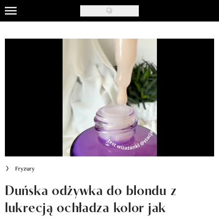
Skip
to
Uroda
main
content
Moda
Ślub i wesele
Styl życia
Nasze akcje
Inspiracje
Recenzje kosmetyków
Fryzury
Klub Recenzentki
Duńska odżywka do blondu z
lukrecją ochładza kolor jak
Newsy