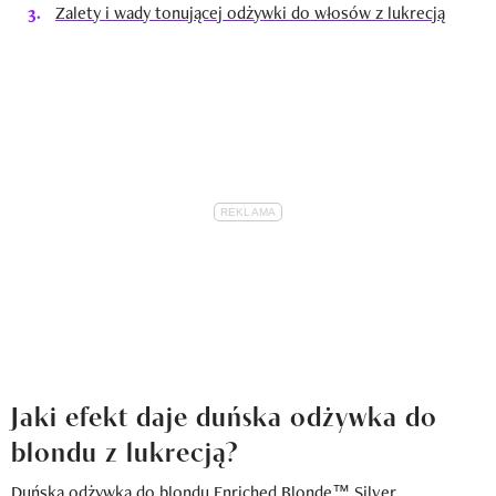
Zalety i wady tonującej odżywki do włosów z lukrecją
Jaki efekt daje duńska odżywka do
blondu z lukrecją?
Duńska
odżywka do blondu
Enriched Blonde™ Silver