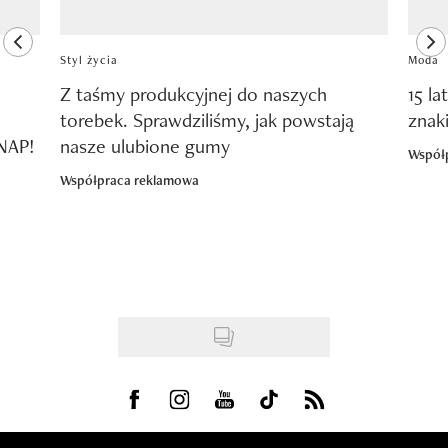
previous element
ne
Styl życia
Moda
Z taśmy produkcyjnej do naszych
15 la
torebek. Sprawdziliśmy, jak powstają
znak
SNAP!
nasze ulubione gumy
Współ
Współpraca reklamowa
Visit us on Facebook
Visit us on Instagram
Visit us on Youtube
Visit us on Tiktok
Visit us on Rss