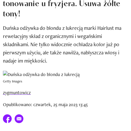
tonowanie u fryzjera. Usuwa żółte
Newsletter
tony!
Wizaz Summer Influ School
Duńska odżywka do blondu z lukrecją marki Hairlust ma
Mój profil / Zarejestruj się
rewelacyjny skład z organicznymi i wegańskimi
składnikami. Nie tylko widocznie ochładza kolor już po
pierwszym użyciu, ale także nawilża, nabłyszcza włosy i
nadaje im miękkości.
Getty Images
zygmuntowicz
Opublikowano: czwartek, 25 maja 2023 13:45
Udostępnij na facebook
E-mail do przyjaciela