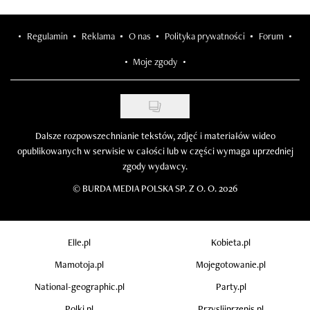
Regulamin
Reklama
O nas
Polityka prywatności
Forum
Moje zgody
Dalsze rozpowszechnianie tekstów, zdjęć i materiałów wideo
opublikowanych w serwisie w całości lub w części wymaga uprzedniej
zgody wydawcy.
©
BURDA MEDIA POLSKA SP. Z O. O. 2026
Elle.pl
Kobieta.pl
Mamotoja.pl
Mojegotowanie.pl
National-geographic.pl
Party.pl
Polki.pl
Przyslijprzepis.pl