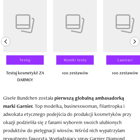
Pokazywanie elementu 1 z 14
previous element
ne
Testuj
Wyniki testu
Laureaci
Testuj kosmetyki! ZA
100 zestawów
100 zestawów
DARMO!
Gisele Bundchen została
pierwszą globalną ambasadorką
marki Garnier.
Top modelka, businesswoman, filantropka i
adwokata etycznego podejścia do produkcji kosmetyków przy
okazji podzieliła się z fanami wyborem swoich ulubionych
produktów do pielęgnacji włosów. Wśród nich wypatrzyłam
prywatnego faworyta. Wygładzający spray Garnier Diamond