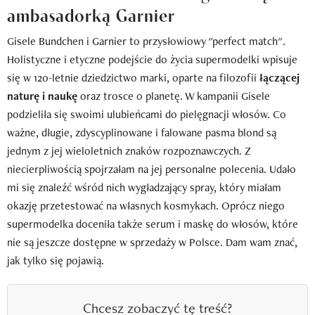
ambasadorką Garnier
Gisele Bundchen i Garnier to przysłowiowy "perfect match".
Holistyczne i etyczne podejście do życia supermodelki wpisuje
się w 120-letnie dziedzictwo marki, oparte na filozofii
łączącej
naturę i naukę
oraz trosce o planetę. W kampanii Gisele
podzieliła się swoimi ulubieńcami do pielęgnacji włosów. Co
ważne, długie, zdyscyplinowane i falowane pasma blond są
jednym z jej wieloletnich znaków rozpoznawczych. Z
niecierpliwością spojrzałam na jej personalne polecenia. Udało
mi się znaleźć wśród nich wygładzający spray, który miałam
okazję przetestować na własnych kosmykach. Oprócz niego
supermodelka doceniła także serum i maskę do włosów, które
nie są jeszcze dostępne w sprzedaży w Polsce. Dam wam znać,
jak tylko się pojawią.
Chcesz zobaczyć tę treść?