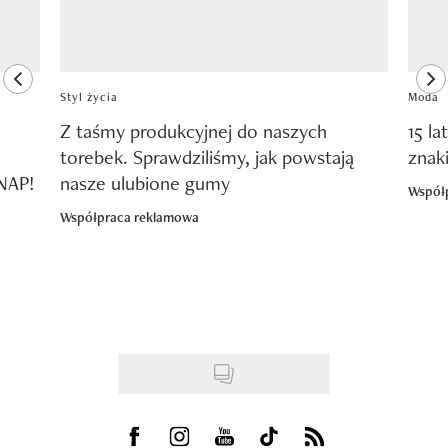
previous element
ne
Styl życia
Moda
Z taśmy produkcyjnej do naszych
15 la
torebek. Sprawdziliśmy, jak powstają
znak
SNAP!
nasze ulubione gumy
Współ
Współpraca reklamowa
Visit us on Facebook
Visit us on Instagram
Visit us on Youtube
Visit us on Tiktok
Visit us on Rss