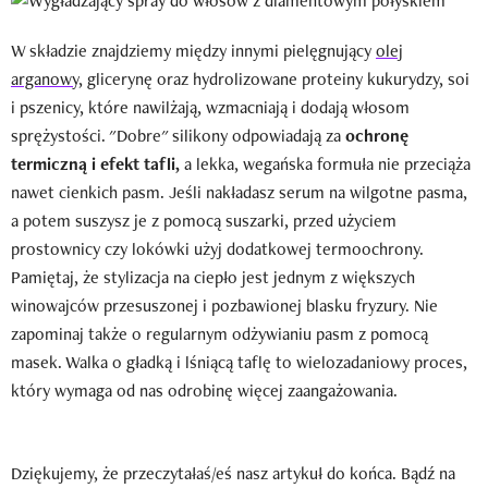
W składzie znajdziemy między innymi pielęgnujący
olej
arganowy
, glicerynę oraz hydrolizowane proteiny kukurydzy, soi
i pszenicy, które nawilżają, wzmacniają i dodają włosom
sprężystości. "Dobre" silikony odpowiadają za
ochronę
termiczną i efekt tafli,
a lekka, wegańska formuła nie przeciąża
nawet cienkich pasm. Jeśli nakładasz serum na wilgotne pasma,
a potem suszysz je z pomocą suszarki, przed użyciem
prostownicy czy lokówki użyj dodatkowej termoochrony.
Pamiętaj, że stylizacja na ciepło jest jednym z większych
winowajców przesuszonej i pozbawionej blasku fryzury. Nie
zapominaj także o regularnym odżywianiu pasm z pomocą
masek. Walka o gładką i lśniącą taflę to wielozadaniowy proces,
który wymaga od nas odrobinę więcej zaangażowania.
Dziękujemy, że przeczytałaś/eś nasz artykuł do końca. Bądź na