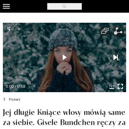
Skip
to
Uroda
main
content
Moda
Ślub i wesele
Styl życia
Nasze akcje
Inspiracje
0:00 / 0:58
Recenzje kosmetyków
Fryzury
Klub Recenzentki
Jej długie lśniące włosy mówią same
za siebie. Gisele Bundchen ręczy za
Newsy