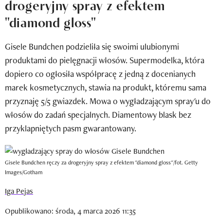
drogeryjny spray z efektem
Newsletter
"diamond gloss"
Wizaz Summer Influ School
Gisele Bundchen podzieliła się swoimi ulubionymi
Mój profil / Zarejestruj się
produktami do pielęgnacji włosów. Supermodelka, która
dopiero co ogłosiła współpracę z jedną z docenianych
marek kosmetycznych, stawia na produkt, któremu sama
przyznaję 5/5 gwiazdek. Mowa o wygładzającym spray'u do
włosów do zadań specjalnych. Diamentowy blask bez
przyklapniętych pasm gwarantowany.
Gisele Bundchen ręczy za drogeryjny spray z efektem "diamond gloss"/fot. Getty
Images/Gotham
Iga Pejas
Opublikowano: środa, 4 marca 2026 11:35