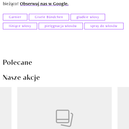
bieżąco!
Obserwuj nas w Google.
Garnier
Gisele Bündchen
gładkie włosy
lśniące włosy
pielęgnacja włosów
spray do włosów
Polecane
Nasze akcje
Pokazywanie elementu 1 z 8