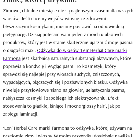
Zimowe, chłodne miesiące nie są najlepszym czasem dla naszych
włosów. Jeśli chcemy wejść w wiosnę ze zdrowymi i
błyszczącymi kosmykami, musimy postawić na odpowiednią
pielęgnację. Dzisiaj polecam wam jeden z moich ulubionych
produktów, który jest w stanie skutecznie ujarzmić moje pasma
o długości maxi.
Odżywka do włosów 'Len' Herbal Care marki
Farmona
jest skarbnicą naturalnych substancji aktywnych, które
poprawiają kondycję i wygląd pasm. To kosmetyk, który
sprawdzi się najlepiej przy włosach suchych, zniszczonych,
wypadających, plączących się i pozbawionych blasku. Odżywka
niweluje przysłowiowe 'siano na głowie', uelastycznia pasma,
nabłyszcza kosmyki i zapobiega ich elektryzowaniu. Efekt
stosowania to gładkie, lśniące i mocne 'glossy hair', jak po
zabiegu laminacji.
'Len' Herbal Care marki Farmona to odżywka, której używam na
przełomie zimy i wiosny. W moim przypadku dogłębnie nawilża i