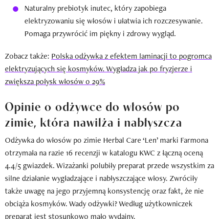
Naturalny prebiotyk inutec, który zapobiega
elektryzowaniu się włosów i ułatwia ich rozczesywanie.
Pomaga przywrócić im piękny i zdrowy wygląd.
Zobacz także:
Polska odżywka z efektem laminacji to pogromca
elektryzujących się kosmyków. Wygładza jak po fryzjerze i
zwiększa połysk włosów o 29%
Opinie o odżywce do włosów po
zimie, która nawilża i nabłyszcza
Odżywka do włosów po zimie Herbal Care ‘Len’ marki Farmona
otrzymała na razie 16 recenzji w katalogu KWC z łączną oceną
4.4/5 gwiazdek. Wizażanki polubiły preparat przede wszystkim za
silne działanie wygładzające i nabłyszczające włosy. Zwróciły
także uwagę na jego przyjemną konsystencję oraz fakt, że nie
obciąża kosmyków. Wady odżywki? Według użytkowniczek
preparat jest stosunkowo mało wydajny.