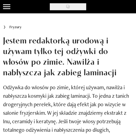
Skip
to
Uroda
main
Fryzury
content
Moda
Jestem redaktorką urodową i
Ślub i wesele
używam tylko tej odżywki do
włosów po zimie. Nawilża i
Styl życia
nabłyszcza jak zabieg laminacji
Nasze akcje
Odżywka do włosów po zimie, której używam, nawilża i
Inspiracje
nabłyszcza kosmyki jak zabieg laminacji. To jedna z tanich
Recenzje kosmetyków
drogeryjnych perełek, które dają efekt jak po wizycie w
salonie fryzjerskim. W jej składzie znajdziemy ekstrakt z
Klub Recenzentki
lnu, ceramidy i keratynę. Jeśli twoje włosy potrzebują
Newsy
totalnego odżywienia i nabłyszczenia po długich,