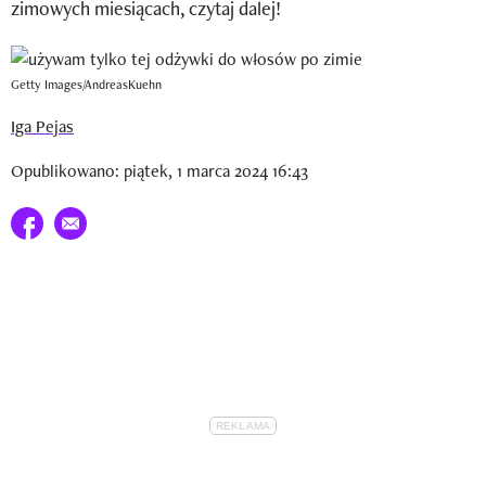
zimowych miesiącach, czytaj dalej!
Newsletter
Wizaz Summer Influ School
Getty Images/AndreasKuehn
Mój profil / Zarejestruj się
Iga Pejas
Opublikowano: piątek, 1 marca 2024 16:43
Udostępnij na facebook
E-mail do przyjaciela