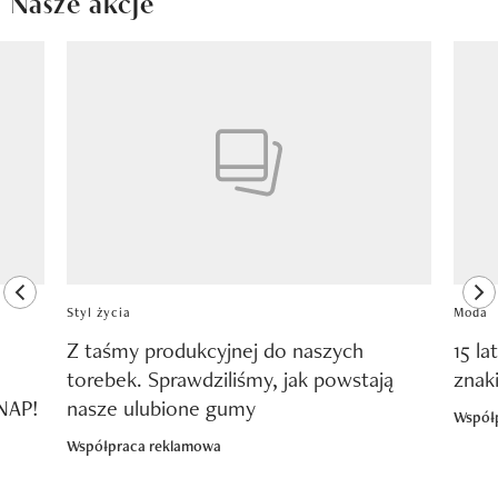
Nasze akcje
Pokazywanie elementu 1 z 8
previous element
ne
Styl życia
Moda
Z taśmy produkcyjnej do naszych
15 la
torebek. Sprawdziliśmy, jak powstają
znak
SNAP!
nasze ulubione gumy
Współ
Współpraca reklamowa