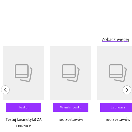
Zobacz więcej
Pokazywanie elementu 1 z 14
previous element
ne
Testuj
Wyniki testu
Laureaci
Testuj kosmetyki! ZA
100 zestawów
100 zestawów
DARMO!