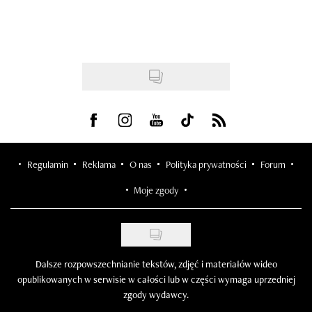
Visit us on Facebook
Visit us on Instagram
Visit us on Youtube
Visit us on Tiktok
Visit us on Rss
Regulamin
Reklama
O nas
Polityka prywatności
Forum
Moje zgody
Dalsze rozpowszechnianie tekstów, zdjęć i materiałów wideo
opublikowanych w serwisie w całości lub w części wymaga uprzedniej
zgody wydawcy.