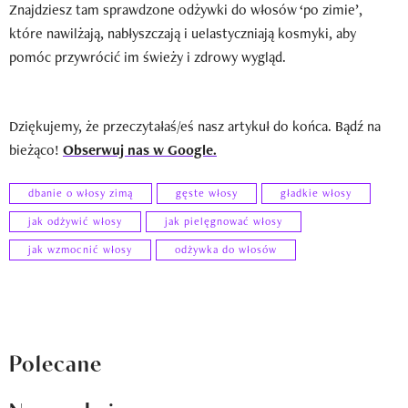
Znajdziesz tam sprawdzone odżywki do włosów ‘po zimie’,
które nawilżają, nabłyszczają i uelastyczniają kosmyki, aby
pomóc przywrócić im świeży i zdrowy wygląd.
Dziękujemy, że przeczytałaś/eś nasz artykuł do końca. Bądź na
bieżąco!
Obserwuj nas w Google.
dbanie o włosy zimą
gęste włosy
gładkie włosy
jak odżywić włosy
jak pielęgnować włosy
jak wzmocnić włosy
odżywka do włosów
Polecane