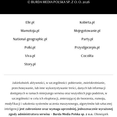
©
BURDA MEDIA POLSKA SP. Z O. O. 2026
Elle.pl
Kobieta.pl
Mamotoja.pl
Mojegotowanie.pl
National-geographic.pl
Party.pl
Polki.pl
Przyslijprzepis.pl
Viva.pl
Cocolita
Story.pl
Jakiekolwiek aktywności, w szczególności: pobieranie, zwielokrotnianie,
przechowywanie, lub inne wykorzystywanie treści, danych lub informacji
dostępnych w ramach niniejszego serwisu oraz wszystkich jego podstron, w
szczególności w celu ich eksploracji, zmierzającej do tworzenia, rozwoju,
modyfikacji i szkolenia systemów uczenia maszynowego, algorytmów lub sztucznej
inteligencji
jest zabronione oraz wymaga uprzedniej, jednoznacznie wyrażonej
zgody administratora serwisu – Burda Media Polska sp. z o.o.
Obowiązek