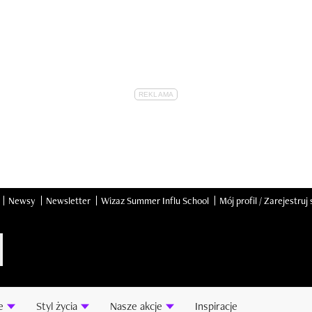
Newsy
Newsletter
Wizaz Summer Influ School
Mój profil / Zarejestruj 
e
Styl życia
Nasze akcje
Inspiracje