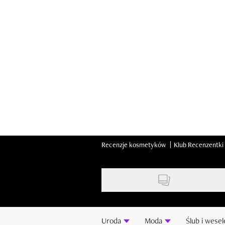
Skip
to
main
content
Recenzje kosmetyków
Klub Recenzentki
Uroda
Moda
Ślub i wesel