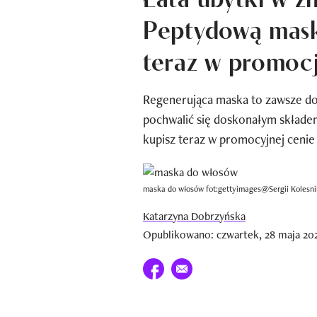
Peptydową mask
teraz w promocj
Regenerująca maska to zawsze do
pochwalić się doskonałym składe
kupisz teraz w promocyjnej ceni
maska do włosów fot:gettyimages@Sergii Kolesn
Katarzyna Dobrzyńska
Opublikowano: czwartek, 28 maja 202
Udostępnij na facebook
E-mail do przyjaciela