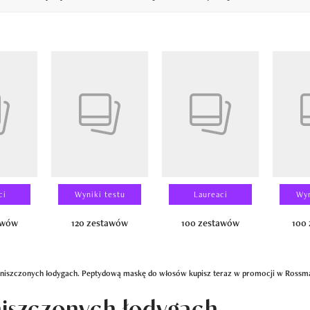
14
ci
Wyniki testu
Laureaci
Wyn
awów
120 zestawów
100 zestawów
100
 zniszczonych łodygach. Peptydową maskę do włosów kupisz teraz w promocji w Rossm
niszczonych łodygach.