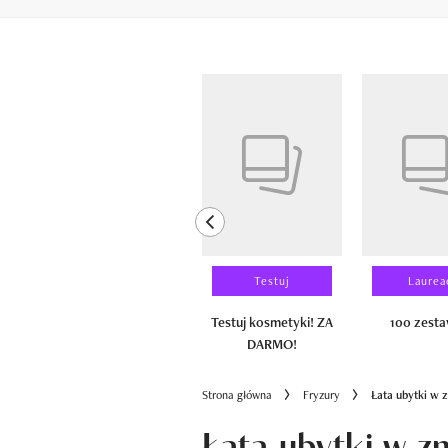
Pokazywanie elementów od 1 do 6 z 
previous element
Wyniki testu
Testuj
Laurea
100 zestawów
Testuj kosmetyki! ZA
100 zest
DARMO!
Strona główna
Fryzury
Łata ubytki w
Łata ubytki w z