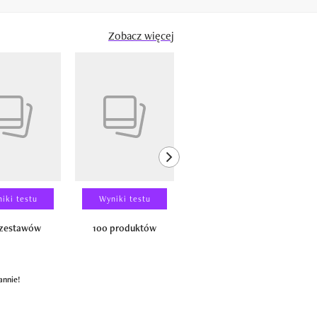
Zobacz więcej
next element
iki testu
Wyniki testu
Wyniki testu
 zestawów
100 produktów
150 zestawów
annie!