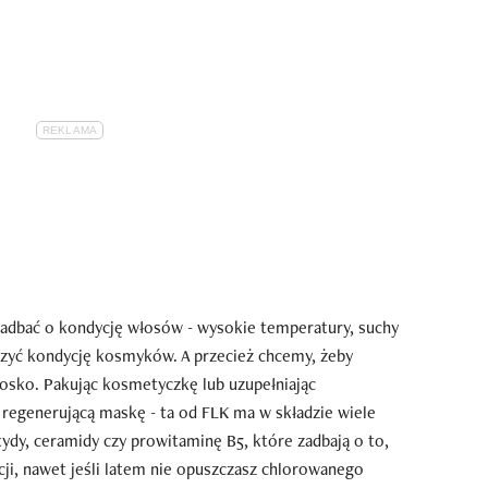
zadbać o kondycję włosów - wysokie temperatury, suchy
zczyć kondycję kosmyków. A przecież chcemy, żeby
bosko. Pakując kosmetyczkę lub uzupełniając
regenerującą maskę - ta od FLK ma w składzie wiele
ydy, ceramidy czy prowitaminę B5, które zadbają o to,
ji, nawet jeśli latem nie opuszczasz chlorowanego