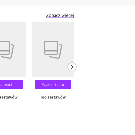
Zobacz więcej
next element
aureaci
Wyniki testu
Wyniki testu
 zestawów
100 zestawów
100 produktów