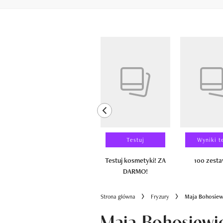
Pokazywanie elementów od 1 do 6 z 
previous element
Laureaci
Testuj
Wyniki t
100 zestawów
Testuj kosmetyki! ZA
100 zest
DARMO!
Strona główna
Fryzury
Maja Bohosiewi
Maja Bohosiewic