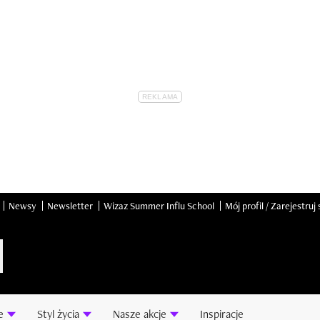
Newsy
Newsletter
Wizaz Summer Influ School
Mój profil / Zarejestruj 
e
Styl życia
Nasze akcje
Inspiracje