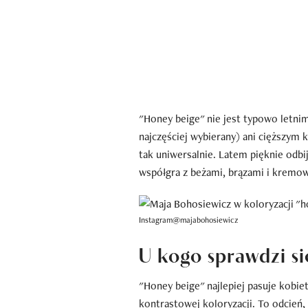
"Honey beige" nie jest typowo letni
najczęściej wybierany) ani cięższym
tak uniwersalnie. Latem pięknie odbij
współgra z beżami, brązami i kremow
Instagram@majabohosiewicz
U kogo sprawdzi si
"Honey beige" najlepiej pasuje kobiet
kontrastowej koloryzacji. To odcień,