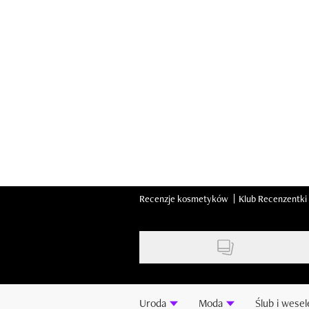
Skip
to
main
content
Recenzje kosmetyków
Klub Recenzentki
Uroda
Moda
Ślub i wesel