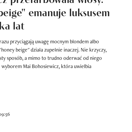
beige" emanuje luksusem
ka lat
d razu przyciągają uwagę mocnym blondem albo
oney beige" działa zupełnie inaczej. Nie krzyczy,
isty sposób, a mimo to trudno oderwać od niego
on wyborem Mai Bohosiewicz, która uwielbia
09:56