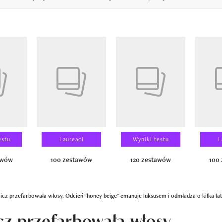
14
estu
Laureaci
Wyniki testu
L
awów
100 zestawów
120 zestawów
100
cz przefarbowała włosy. Odcień "honey beige" emanuje luksusem i odmładza o kilka lat
z przefarbowała włosy.