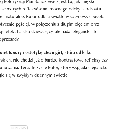
j koloryzacji Mai Bohosiewicz jest to, jak miękko
dać ostrych refleksów ani mocnego odcięcia odrostu.
e i naturalne. Kolor odbija światło w satynowy sposób,
ptycznie gęściej. W połączeniu z długim cięciem oraz
e efekt bardzo dziewczęcy, ale nadal elegancki. To
 przesady.
uiet luxury
i
estetykę clean girl
, która od kilku
skich. Nie chodzi już o bardzo kontrastowe refleksy czy
nowania. Teraz liczy się kolor, który wygląda elegancko
tuje się w zwykłym dziennym świetle.