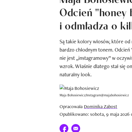
Odcień "honey 
i odmładza o kil
Są takie kolory włosów, które o
bardzo chłodnym tonem. Odcień "h
nie jest „instagramowy” w oczyw
wzrok. Właśnie dlatego stał się 
naturalny look.
Maja Bohosiewicz/Instagram@majabohosiewicz
Opracowała
Dominika Zabost
Opublikowano: sobota, 9 maja 2026 
Udostępnij na facebook
E-mail do przyjaciela