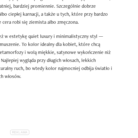
atniej, bardziej promiennie. Szczególnie dobrze
lbo ciepłej karnacji, a także u tych, które przy bardzo
 cera robi się ziemista albo zmęczona.
eż w estetykę quiet luxury i minimalistyczny styl —
uszenie. To kolor idealny dla kobiet, które chcą
metamorfozy i wolą miękkie, satynowe wykończenie niż
Najlepiej wygląda przy długich włosach, lekkich
uralny ruch, bo wtedy kolor najmocniej odbija światło i
ch włosów.