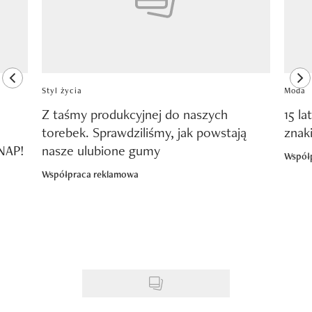
previous element
ne
Styl życia
Moda
Z taśmy produkcyjnej do naszych
15 la
torebek. Sprawdziliśmy, jak powstają
znak
SNAP!
nasze ulubione gumy
Współ
Współpraca reklamowa