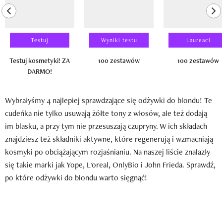
previous element
ne
Testuj
Wyniki testu
Laureaci
Testuj kosmetyki! ZA
100 zestawów
100 zestawów
DARMO!
Wybrałyśmy 4 najlepiej sprawdzające się odżywki do blondu! Te
cudeńka nie tylko usuwają żółte tony z włosów, ale też dodają
im blasku, a przy tym nie przesuszają czupryny. W ich składach
znajdziesz też składniki aktywne, które regenerują i wzmacniają
kosmyki po obciążającym rozjaśnianiu. Na naszej liście znalazły
się takie marki jak Yope, L'oreal, OnlyBio i John Frieda. Sprawdź,
po które odżywki do blondu warto sięgnąć!