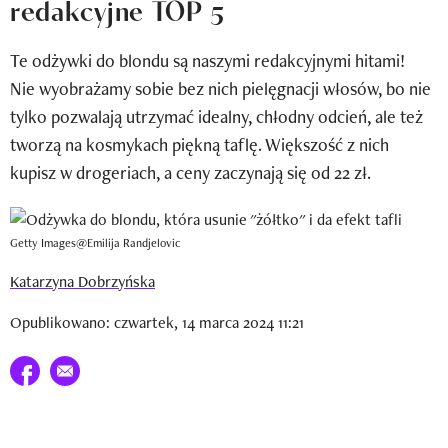
redakcyjne TOP 5
Newsletter
Te odżywki do blondu są naszymi redakcyjnymi hitami!
Wizaz Summer Influ School
Nie wyobrażamy sobie bez nich pielęgnacji włosów, bo nie
Mój profil / Zarejestruj się
tylko pozwalają utrzymać idealny, chłodny odcień, ale też
tworzą na kosmykach piękną taflę. Większość z nich
kupisz w drogeriach, a ceny zaczynają się od 22 zł.
Getty Images@Emilija Randjelovic
Katarzyna Dobrzyńska
Opublikowano: czwartek, 14 marca 2024 11:21
Udostępnij na facebook
E-mail do przyjaciela