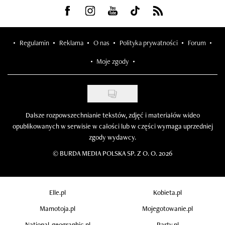
Visit us on Facebook
Visit us on Instagram
Visit us on Youtube
Visit us on Tiktok
Visit us on Rss
Regulamin
Reklama
O nas
Polityka prywatności
Forum
Moje zgody
Dalsze rozpowszechnianie tekstów, zdjęć i materiałów wideo
opublikowanych w serwisie w całości lub w części wymaga uprzedniej
zgody wydawcy.
©
BURDA MEDIA POLSKA SP. Z O. O. 2026
Elle.pl
Kobieta.pl
Mamotoja.pl
Mojegotowanie.pl
National-geographic.pl
Party.pl