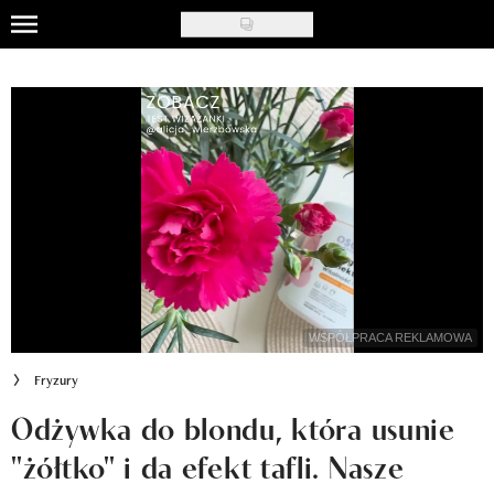
Skip
to
Uroda
main
content
Moda
Ślub i wesele
Styl życia
Nasze akcje
Inspiracje
WSPÓŁPRACA REKLAMOWA
Recenzje kosmetyków
Fryzury
Klub Recenzentki
Odżywka do blondu, która usunie
"żółtko" i da efekt tafli. Nasze
Newsy