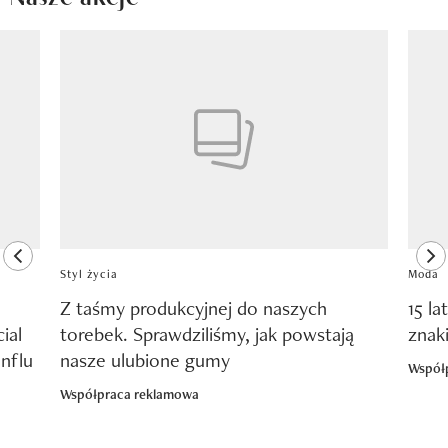
Pokazywanie elementu 1 z 8
previous element
ne
Styl życia
Moda
Z taśmy produkcyjnej do naszych
15 la
ial
torebek. Sprawdziliśmy, jak powstają
znak
nflu
nasze ulubione gumy
Współ
Współpraca reklamowa