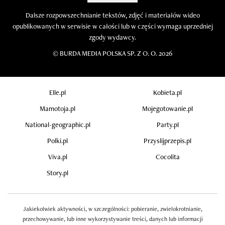
Dalsze rozpowszechnianie tekstów, zdjęć i materiałów wideo
opublikowanych w serwisie w całości lub w części wymaga uprzedniej
zgody wydawcy.
©
BURDA MEDIA POLSKA SP. Z O. O. 2026
Elle.pl
Kobieta.pl
Mamotoja.pl
Mojegotowanie.pl
National-geographic.pl
Party.pl
Polki.pl
Przyslijprzepis.pl
Viva.pl
Cocolita
Story.pl
Jakiekolwiek aktywności, w szczególności: pobieranie, zwielokrotnianie,
przechowywanie, lub inne wykorzystywanie treści, danych lub informacji