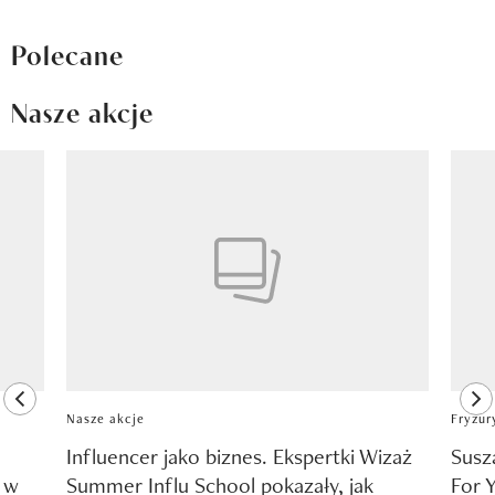
Polecane
Nasze akcje
Pokazywanie elementu 1 z 8
previous element
ne
Nasze akcje
Fryzur
Influencer jako biznes. Ekspertki Wizaż
Susz
y w
Summer Influ School pokazały, jak
For 