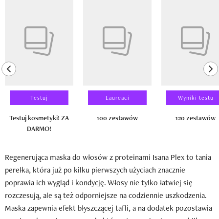
Pokazywanie elementu 1 z 14
previous element
ne
Testuj
Laureaci
Wyniki testu
Testuj kosmetyki! ZA
100 zestawów
120 zestawów
DARMO!
Regenerująca maska do włosów z proteinami Isana Plex to tania
perełka, która już po kilku pierwszych użyciach znacznie
poprawia ich wygląd i kondycję. Włosy nie tylko łatwiej się
rozczesują, ale są też odporniejsze na codziennie uszkodzenia.
Maska zapewnia efekt błyszczącej tafli, a na dodatek pozostawia