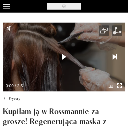
Skip
to
Uroda
main
content
Moda
Ślub i wesele
Styl życia
Nasze akcje
Inspiracje
0:00 / 2:51
Recenzje kosmetyków
Fryzury
Klub Recenzentki
Kupiłam ją w Rossmannie za
grosze! Regenerująca maska z
Newsy