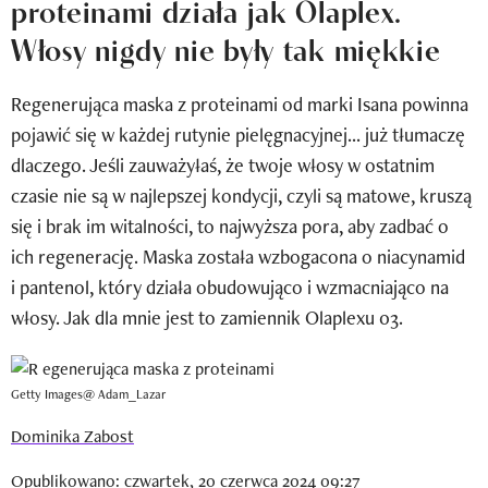
proteinami działa jak Olaplex.
Newsletter
Włosy nigdy nie były tak miękkie
Wizaz Summer Influ School
Regenerująca maska z proteinami od marki Isana powinna
Mój profil / Zarejestruj się
pojawić się w każdej rutynie pielęgnacyjnej... już tłumaczę
dlaczego. Jeśli zauważyłaś, że twoje włosy w ostatnim
czasie nie są w najlepszej kondycji, czyli są matowe, kruszą
się i brak im witalności, to najwyższa pora, aby zadbać o
ich regenerację. Maska została wzbogacona o niacynamid
i pantenol, który działa obudowująco i wzmacniająco na
włosy. Jak dla mnie jest to zamiennik Olaplexu 03.
Getty Images@ Adam_Lazar
Dominika Zabost
Opublikowano: czwartek, 20 czerwca 2024 09:27