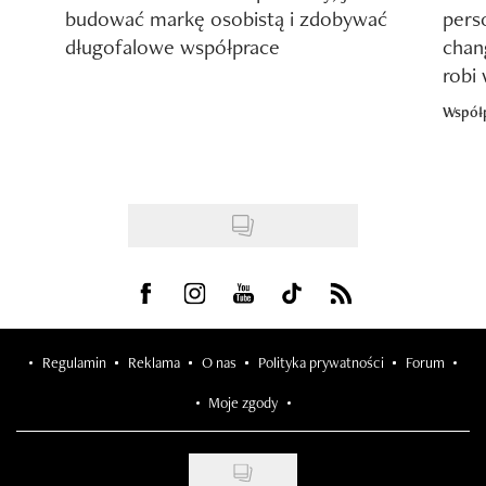
budować markę osobistą i zdobywać
pers
długofalowe współprace
chang
robi
Współ
Visit us on Facebook
Visit us on Instagram
Visit us on Youtube
Visit us on Tiktok
Visit us on Rss
Regulamin
Reklama
O nas
Polityka prywatności
Forum
Moje zgody