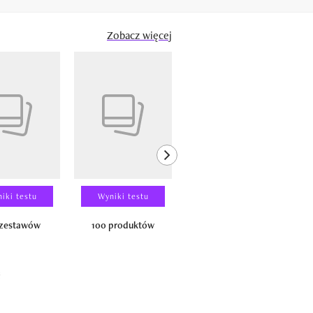
Zobacz więcej
next element
iki testu
Wyniki testu
Wyniki testu
 zestawów
100 produktów
150 zestawów
ć