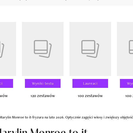
14
ci
Wyniki testu
Laureaci
Wyn
awów
120 zestawów
100 zestawów
100
 Marylin Monroe to it-fryzura na lato 2026. Optycznie zagęści włosy i zwiększy objętoś
arylin Monroe to it-