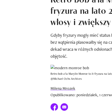
fryzura na lato
włosy i zwiększy
Gdyby fryzury mogły mieć status 
bez wątpienia plasowałby się na cz
dekad wraca w różnych odsłonach
objętość.
Retro bob a'la Marylin Monroe to it-fryzura na la
@Michael Ochs Archives
Milena Mrozek
Opublikowano: poniedziałek, 1 czerwc
Udostępnij na facebook
E-mail do przyjaciela