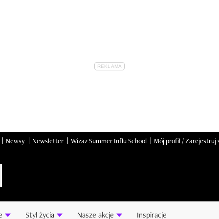
Newsy
Newsletter
Wizaz Summer Influ School
Mój profil / Zarejestruj 
e
Styl życia
Nasze akcje
Inspiracje