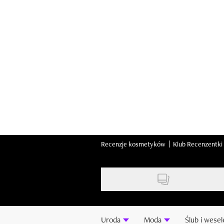
Skip
to
main
content
Recenzje kosmetyków
Klub Recenzentki
Uroda
Moda
Ślub i wesel