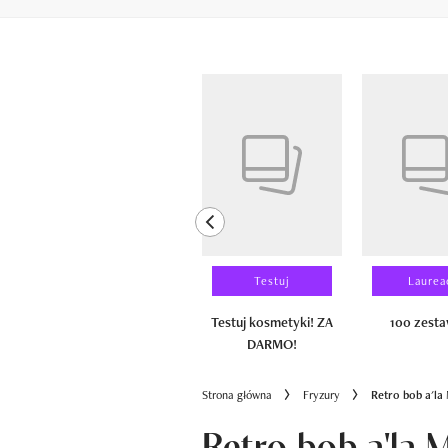
Pokazywanie elementów od 1 do 6 z 
previous element
Wyniki testu
Testuj
Laurea
100 zestawów
Testuj kosmetyki! ZA
100 zest
DARMO!
Strona główna
Fryzury
Retro bob a'la
Retro bob a'la M