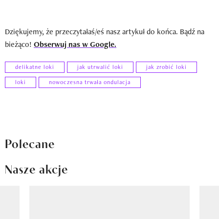
Dziękujemy, że przeczytałaś/eś nasz artykuł do końca. Bądź na
bieżąco!
Obserwuj nas w Google.
delikatne loki
jak utrwalić loki
jak zrobić loki
loki
nowoczesna trwała ondulacja
Polecane
Nasze akcje
Pokazywanie elementu 1 z 8