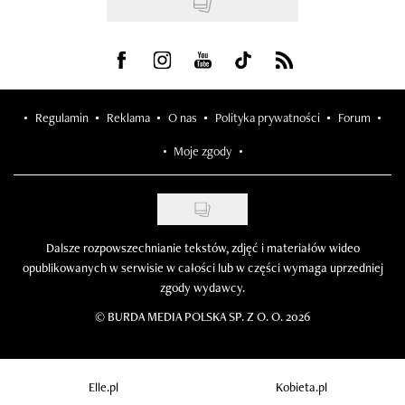
Visit us on Facebook
Visit us on Instagram
Visit us on Youtube
Visit us on Tiktok
Visit us on Rss
Regulamin
Reklama
O nas
Polityka prywatności
Forum
Moje zgody
Dalsze rozpowszechnianie tekstów, zdjęć i materiałów wideo
opublikowanych w serwisie w całości lub w części wymaga uprzedniej
zgody wydawcy.
©
BURDA MEDIA POLSKA SP. Z O. O. 2026
Elle.pl
Kobieta.pl