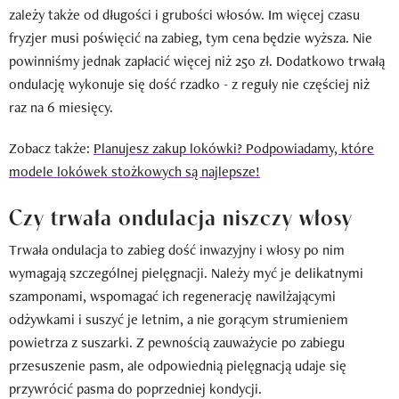
zależy także od długości i grubości włosów. Im więcej czasu
fryzjer musi poświęcić na zabieg, tym cena będzie wyższa. Nie
powinniśmy jednak zapłacić więcej niż 250 zł. Dodatkowo trwałą
ondulację wykonuje się dość rzadko - z reguły nie częściej niż
raz na 6 miesięcy.
Zobacz także:
Planujesz zakup lokówki? Podpowiadamy, które
modele lokówek stożkowych są najlepsze!
Czy trwała ondulacja niszczy włosy
Trwała ondulacja to zabieg dość inwazyjny i włosy po nim
wymagają szczególnej pielęgnacji. Należy myć je delikatnymi
szamponami, wspomagać ich regenerację nawilżającymi
odżywkami i suszyć je letnim, a nie gorącym strumieniem
powietrza z suszarki. Z pewnością zauważycie po zabiegu
przesuszenie pasm, ale odpowiednią pielęgnacją udaje się
przywrócić pasma do poprzedniej kondycji.