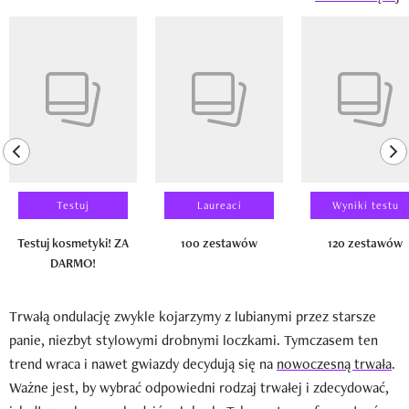
Pokazywanie elementu 1 z 14
previous element
ne
Testuj
Laureaci
Wyniki testu
Testuj kosmetyki! ZA
100 zestawów
120 zestawów
DARMO!
Trwałą ondulację zwykle kojarzymy z lubianymi przez starsze
panie, niezbyt stylowymi drobnymi loczkami. Tymczasem ten
trend wraca i nawet gwiazdy decydują się na
nowoczesną trwała
.
Ważne jest, by wybrać odpowiedni rodzaj trwałej i zdecydować,