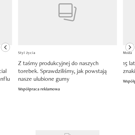
previous element
ne
Styl życia
Moda
Z taśmy produkcyjnej do naszych
15 la
ial
torebek. Sprawdziliśmy, jak powstają
znak
nflu
nasze ulubione gumy
Współ
Współpraca reklamowa