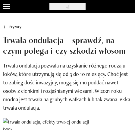
Skip
to
Uroda
main
Fryzury
content
Moda
Trwała ondulacja – sprawdź, na
Ślub i wesele
czym polega i czy szkodzi włosom
Styl życia
Trwała ondulacja pozwala na uzyskanie różnego rodzaju
Nasze akcje
loków, które utrzymują się od 3 do 10 miesięcy. Choć jest
to zabieg dość inwazyjny, mogą się mu poddać nawet
Inspiracje
osoby z cienkimi i rozjaśnianymi włosami. W 2021 roku
modna jest trwała na grubych wałkach lub tak zwana lekka
Recenzje kosmetyków
trwała ondulacja.
Klub Recenzentki
Newsy
iStock