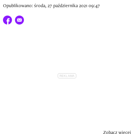
Newsletter
Opublikowano: środa, 27 października 2021 09:47
Wizaz Summer Influ School
Udostępnij na facebook
E-mail do przyjaciela
Mój profil / Zarejestruj się
Zobacz więcej