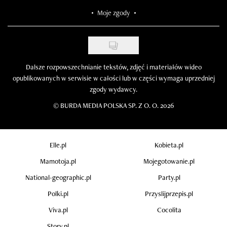
Moje zgody
Dalsze rozpowszechnianie tekstów, zdjęć i materiałów wideo
opublikowanych w serwisie w całości lub w części wymaga uprzedniej
zgody wydawcy.
©
BURDA MEDIA POLSKA SP. Z O. O. 2026
Elle.pl
Kobieta.pl
Mamotoja.pl
Mojegotowanie.pl
National-geographic.pl
Party.pl
Polki.pl
Przyslijprzepis.pl
Viva.pl
Cocolita
Story.pl