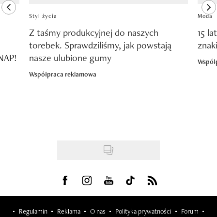
previous element
ne
Styl życia
Moda
Z taśmy produkcyjnej do naszych
15 la
torebek. Sprawdziliśmy, jak powstają
znak
SNAP!
nasze ulubione gumy
Współ
Współpraca reklamowa
Visit us on Facebook
Visit us on Instagram
Visit us on Youtube
Visit us on Tiktok
Visit us on Rss
Regulamin
Reklama
O nas
Polityka prywatności
Forum