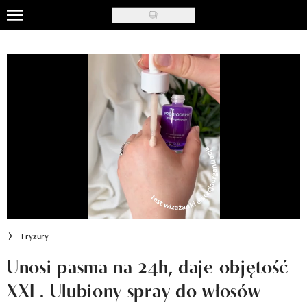
Skip
to
Uroda
main
content
Moda
Ślub i wesele
Styl życia
Nasze akcje
Inspiracje
Recenzje kosmetyków
Fryzury
Klub Recenzentki
Unosi pasma na 24h, daje objętość
XXL. Ulubiony spray do włosów
Newsy