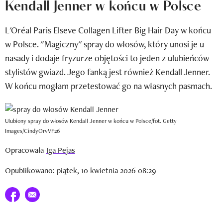
Kendall Jenner w końcu w Polsce
Newsletter
L'Oréal Paris Elseve Collagen Lifter Big Hair Day w końcu
Wizaz Summer Influ School
w Polsce. "Magiczny" spray do włosów, który unosi je u
Mój profil / Zarejestruj się
nasady i dodaje fryzurze objętości to jeden z ulubieńców
stylistów gwiazd. Jego fanką jest również Kendall Jenner.
W końcu mogłam przetestować go na własnych pasmach.
Ulubiony spray do włosów Kendall Jenner w końcu w Polsce/fot. Getty
Images/CindyOrvVF26
Opracowała
Iga Pejas
Opublikowano: piątek, 10 kwietnia 2026 08:29
Udostępnij na facebook
E-mail do przyjaciela