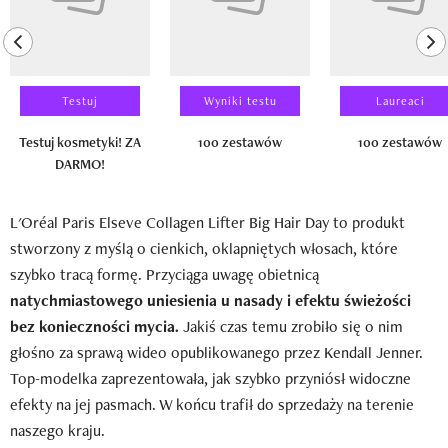
previous element
ne
Testuj
Wyniki testu
Laureaci
Testuj kosmetyki! ZA
100 zestawów
100 zestawów
DARMO!
L'Oréal Paris Elseve Collagen Lifter Big Hair Day to produkt
stworzony z myślą o cienkich, oklapniętych włosach, które
szybko tracą formę. Przyciąga uwagę obietnicą
natychmiastowego uniesienia u nasady i efektu świeżości
bez konieczności mycia.
Jakiś czas temu zrobiło się o nim
głośno za sprawą wideo opublikowanego przez Kendall Jenner.
Top-modelka zaprezentowała, jak szybko przyniósł widoczne
efekty na jej pasmach. W końcu trafił do sprzedaży na terenie
naszego kraju.