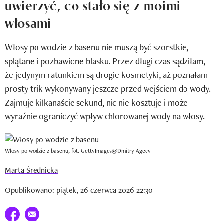
uwierzyć, co stało się z moimi
Newsletter
włosami
Wizaz Summer Influ School
Włosy po wodzie z basenu nie muszą być szorstkie,
Mój profil / Zarejestruj się
splątane i pozbawione blasku. Przez długi czas sądziłam,
że jedynym ratunkiem są drogie kosmetyki, aż poznałam
prosty trik wykonywany jeszcze przed wejściem do wody.
Zajmuje kilkanaście sekund, nic nie kosztuje i może
wyraźnie ograniczyć wpływ chlorowanej wody na włosy.
Włosy po wodzie z basenu, fot. GettyImages@Dmitry Ageev
Marta Średnicka
Opublikowano: piątek, 26 czerwca 2026 22:30
Udostępnij na facebook
E-mail do przyjaciela