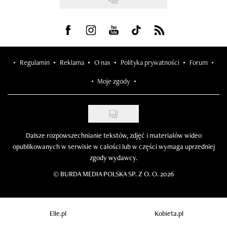
Visit us on Facebook
Visit us on Instagram
Visit us on Youtube
Visit us on Tiktok
Visit us on Rss
Regulamin
Reklama
O nas
Polityka prywatności
Forum
Moje zgody
Dalsze rozpowszechnianie tekstów, zdjęć i materiałów wideo
opublikowanych w serwisie w całości lub w części wymaga uprzedniej
zgody wydawcy.
©
BURDA MEDIA POLSKA SP. Z O. O. 2026
Elle.pl
Kobieta.pl