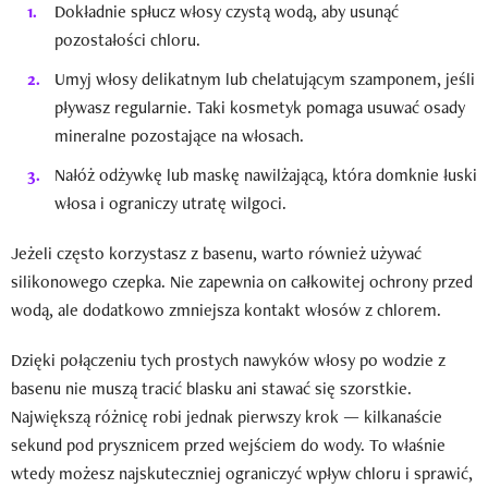
Dokładnie spłucz włosy czystą wodą, aby usunąć
pozostałości chloru.
Umyj włosy delikatnym lub chelatującym szamponem, jeśli
pływasz regularnie. Taki kosmetyk pomaga usuwać osady
mineralne pozostające na włosach.
Nałóż odżywkę lub maskę nawilżającą, która domknie łuski
włosa i ograniczy utratę wilgoci.
Jeżeli często korzystasz z basenu, warto również używać
silikonowego czepka. Nie zapewnia on całkowitej ochrony przed
wodą, ale dodatkowo zmniejsza kontakt włosów z chlorem.
Dzięki połączeniu tych prostych nawyków włosy po wodzie z
basenu nie muszą tracić blasku ani stawać się szorstkie.
Największą różnicę robi jednak pierwszy krok — kilkanaście
sekund pod prysznicem przed wejściem do wody. To właśnie
wtedy możesz najskuteczniej ograniczyć wpływ chloru i sprawić,