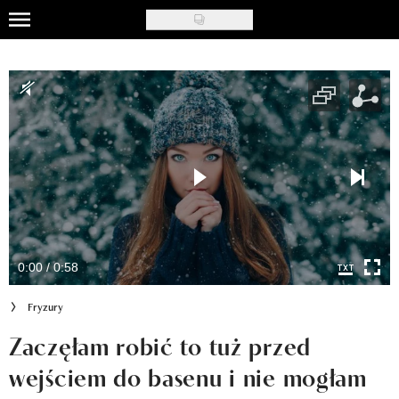
Skip
to
Uroda
main
content
Moda
Ślub i wesele
Styl życia
Nasze akcje
Inspiracje
0:00 / 0:58
Recenzje kosmetyków
Fryzury
Klub Recenzentki
Zaczęłam robić to tuż przed
wejściem do basenu i nie mogłam
Newsy