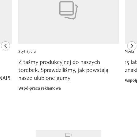
previous element
ne
Styl życia
Moda
Z taśmy produkcyjnej do naszych
15 la
torebek. Sprawdziliśmy, jak powstają
znak
SNAP!
nasze ulubione gumy
Współ
Współpraca reklamowa