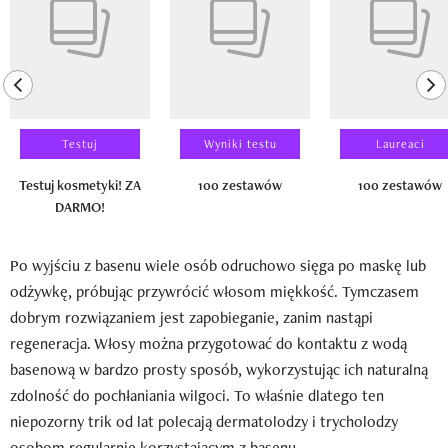
previous element
ne
Testuj
Wyniki testu
Laureaci
Testuj kosmetyki! ZA
100 zestawów
100 zestawów
DARMO!
Po wyjściu z basenu wiele osób odruchowo sięga po maskę lub
odżywkę, próbując przywrócić włosom miękkość. Tymczasem
dobrym rozwiązaniem jest zapobieganie, zanim nastąpi
regeneracja. Włosy można przygotować do kontaktu z wodą
basenową w bardzo prosty sposób, wykorzystując ich naturalną
zdolność do pochłaniania wilgoci. To właśnie dlatego ten
niepozorny trik od lat polecają dermatolodzy i trycholodzy
osobom regularnie korzystającym z basenu.