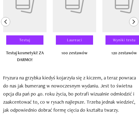
previous element
ne
Testuj
Laureaci
Wyniki testu
Testuj kosmetyki! ZA
100 zestawów
120 zestawów
DARMO!
Fryzura na grzybka kiedyś kojarzyła się z kiczem, a teraz powraca
do nas jak bumerang w nowoczesnym wydaniu. Jest to świetna
opcja dla pań po 40. roku życia, bo potrafi wizualnie odmłodzić i
zaakcentować to, co w rysach najlepsze. Trzeba jednak wiedzieć,
jak odpowiednio dobrać formę cięcia do kształtu twarzy.