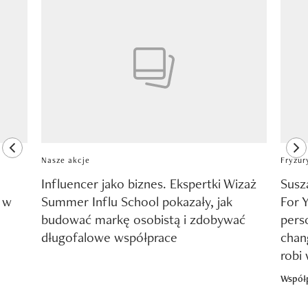
Pokazywanie elementu 1 z 8
previous element
ne
Nasze akcje
Fryzur
Influencer jako biznes. Ekspertki Wizaż
Susz
y w
Summer Influ School pokazały, jak
For 
budować markę osobistą i zdobywać
pers
długofalowe współprace
chang
robi
Współ