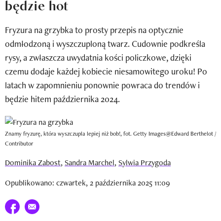
będzie hot
Newsletter
Fryzura na grzybka to prosty przepis na optycznie
Wizaz Summer Influ School
odmłodzoną i wyszczuploną twarz. Cudownie podkreśla
Mój profil / Zarejestruj się
rysy, a zwłaszcza uwydatnia kości policzkowe, dzięki
czemu dodaje każdej kobiecie niesamowitego uroku! Po
latach w zapomnieniu ponownie powraca do trendów i
będzie hitem października 2024.
Znamy fryzurę, która wyszczupla lepiej niż bob!, fot. Getty Images@Edward Berthelot /
Contributor
Dominika Zabost
,
Sandra Marchel
,
Sylwia Przygoda
Opublikowano: czwartek, 2 października 2025 11:09
Udostępnij na facebook
E-mail do przyjaciela