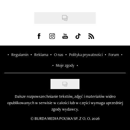
Visit us on Facebook
Visit us on Instagram
Visit us on Youtube
Visit us on Tiktok
Visit us on Rss
Regulamin
Reklama
O nas
Polityka prywatności
Forum
Moje zgody
Dalsze rozpowszechnianie tekstów, zdjęć i materiałów wideo
opublikowanych w serwisie w całości lub w części wymaga uprzedniej
zgody wydawcy.
©
BURDA MEDIA POLSKA SP. Z O. O. 2026