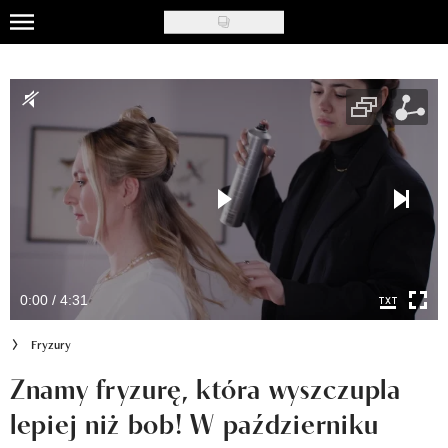
Skip
to
Uroda
main
content
Moda
Ślub i wesele
Styl życia
Nasze akcje
Inspiracje
0:00 / 4:31
Recenzje kosmetyków
Fryzury
Klub Recenzentki
Znamy fryzurę, która wyszczupla
lepiej niż bob! W październiku
Newsy