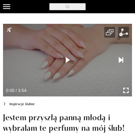
Skip
to
Uroda
main
content
Moda
Ślub i wesele
Styl życia
Nasze akcje
Inspiracje
0:00 / 3:54
Recenzje kosmetyków
Inspiracje ślubne
Klub Recenzentki
Jestem przyszłą panną młodą i
wybrałam te perfumy na mój ślub!
Newsy