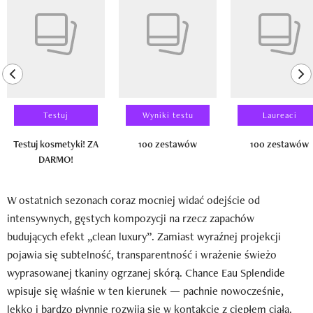
previous element
ne
Testuj
Wyniki testu
Laureaci
Testuj kosmetyki! ZA
100 zestawów
100 zestawów
DARMO!
W ostatnich sezonach coraz mocniej widać odejście od
intensywnych, gęstych kompozycji na rzecz zapachów
budujących efekt „clean luxury”. Zamiast wyraźnej projekcji
pojawia się subtelność, transparentność i wrażenie świeżo
wyprasowanej tkaniny ogrzanej skórą. Chance Eau Splendide
wpisuje się właśnie w ten kierunek — pachnie nowocześnie,
lekko i bardzo płynnie rozwija się w kontakcie z ciepłem ciała.