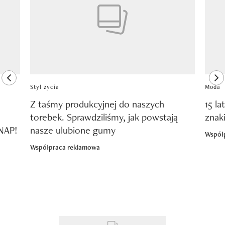
previous element
ne
Styl życia
Moda
Z taśmy produkcyjnej do naszych
15 la
torebek. Sprawdziliśmy, jak powstają
znak
SNAP!
nasze ulubione gumy
Współ
Współpraca reklamowa