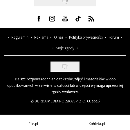
Visit us on Facebook
Visit us on Instagram
Visit us on Youtube
Visit us on Tiktok
Visit us on Rss
Regulamin
Reklama
O nas
Polityka prywatności
Forum
Moje zgody
Dalsze rozpowszechnianie tekstów, zdjęć i materiałów wideo
opublikowanych w serwisie w całości lub w części wymaga uprzedniej
zgody wydawcy.
©
BURDA MEDIA POLSKA SP. Z O. O. 2026
Elle.pl
Kobieta.pl