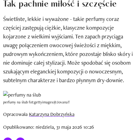
Tak pachnie miłość i szczęście
Newsletter
Świetliste, lekkie i wyważone - takie perfumy coraz
Wizaz Summer Influ School
częściej zastępują ciężkie, klasyczne kompozycje
Mój profil / Zarejestruj się
kojarzone z wielkimi wyjściami. Ten zapach przyciąga
uwagę połączeniem owocowej świeżości z miękkim,
pudrowym wykończeniem, które pozostaje blisko skóry i
nie dominuje całej stylizacji. Może spodobać się osobom
szukającym eleganckiej kompozycji o nowoczesnym,
subtelnym charakterze i bardzo płynnym dry-downie.
perfumy na ślub fot:gettyimages@JovanaT
Opracowała
Katarzyna Dobrzyńska
Opublikowano: niedziela, 31 maja 2026 10:26