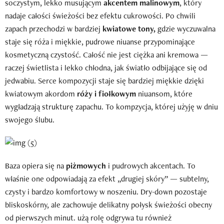
soczystym, lekko musującym
akcentem malinowym
, który
nadaje całości świeżości bez efektu cukrowości. Po chwili
zapach przechodzi w bardziej
kwiatowe tony,
gdzie wyczuwalna
staje się róża i miękkie, pudrowe niuanse przypominające
kosmetyczną czystość. Całość nie jest ciężka ani kremowa —
raczej świetlista i lekko chłodna, jak światło odbijające się od
jedwabiu. Serce kompozycji staje się bardziej miękkie dzięki
kwiatowym akordom
róży i fiołkowym
niuansom, które
wygładzają strukturę zapachu. To kompzycja, której użyję w dniu
swojego ślubu.
Baza opiera się na
piżmowych
i pudrowych akcentach. To
właśnie one odpowiadają za efekt „drugiej skóry” — subtelny,
czysty i bardzo komfortowy w noszeniu. Dry-down pozostaje
bliskoskórny, ale zachowuje delikatny połysk świeżości obecny
od pierwszych minut. użą rolę odgrywa tu również