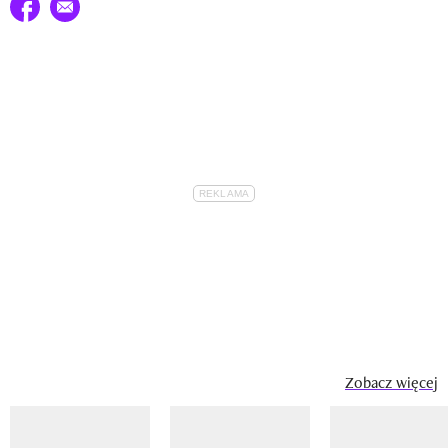
Udostępnij na facebook
E-mail do przyjaciela
Zobacz więcej
Pokazywanie elementu 1 z 14