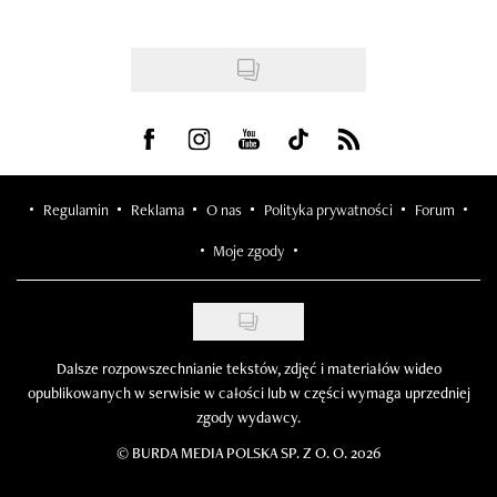
Visit us on Facebook
Visit us on Instagram
Visit us on Youtube
Visit us on Tiktok
Visit us on Rss
Regulamin
Reklama
O nas
Polityka prywatności
Forum
Moje zgody
Dalsze rozpowszechnianie tekstów, zdjęć i materiałów wideo
opublikowanych w serwisie w całości lub w części wymaga uprzedniej
zgody wydawcy.
©
BURDA MEDIA POLSKA SP. Z O. O. 2026