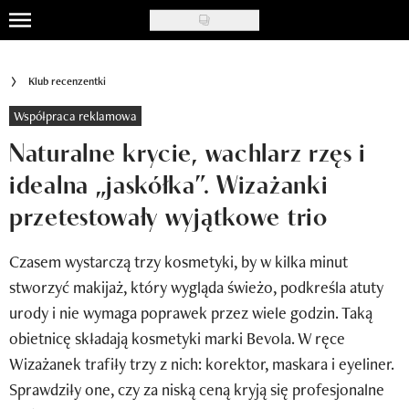
Skip
to
Uroda
main
Klub recenzentki
content
Moda
Współpraca reklamowa
Ślub i wesele
Naturalne krycie, wachlarz rzęs i
idealna „jaskółka”. Wizażanki
Styl życia
przetestowały wyjątkowe trio
Nasze akcje
Czasem wystarczą trzy kosmetyki, by w kilka minut
Inspiracje
stworzyć makijaż, który wygląda świeżo, podkreśla atuty
Recenzje kosmetyków
urody i nie wymaga poprawek przez wiele godzin. Taką
obietnicę składają kosmetyki marki Bevola. W ręce
Klub Recenzentki
Wizażanek trafiły trzy z nich: korektor, maskara i eyeliner.
Newsy
Sprawdziły one, czy za niską ceną kryją się profesjonalne