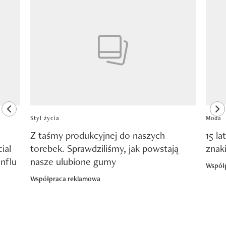
Pokazywanie elementu 1 z 8
previous element
ne
Styl życia
Moda
Z taśmy produkcyjnej do naszych
15 la
ial
torebek. Sprawdziliśmy, jak powstają
znak
nflu
nasze ulubione gumy
Współ
Współpraca reklamowa