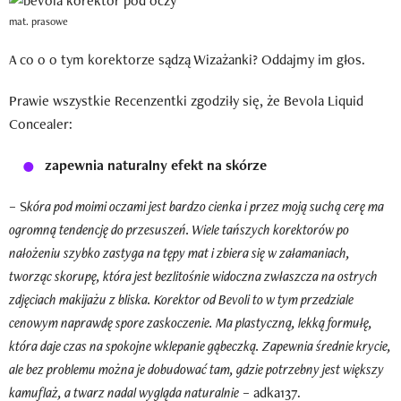
mat. prasowe
A co o o tym korektorze sądzą Wizażanki? Oddajmy im głos.
Prawie wszystkie Recenzentki zgodziły się, że Bevola Liquid
Concealer:
zapewnia naturalny efekt na skórze
– S
kóra pod moimi oczami jest bardzo cienka i przez moją suchą cerę ma
ogromną tendencję do przesuszeń. Wiele tańszych korektorów po
nałożeniu szybko zastyga na tępy mat i zbiera się w załamaniach,
tworząc skorupę, która jest bezlitośnie widoczna zwłaszcza na ostrych
zdjęciach makijażu z bliska. Korektor od Bevoli to w tym przedziale
cenowym naprawdę spore zaskoczenie. Ma plastyczną, lekką formułę,
która daje czas na spokojne wklepanie gąbeczką. Zapewnia średnie krycie,
ale bez problemu można je dobudować tam, gdzie potrzebny jest większy
kamuflaż, a twarz nadal wygląda naturalnie
– adka137.