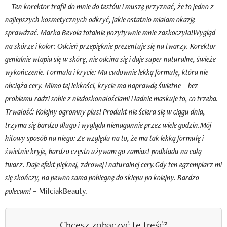
–
Ten korektor trafił do mnie do testów i muszę przyznać, że to jedno z
najlepszych kosmetycznych odkryć, jakie ostatnio miałam okazję
sprawdzać. Marka Bevola totalnie pozytywnie mnie zaskoczyła!​Wygląd
na skórze i kolor: Odcień przepięknie prezentuje się na twarzy. Korektor
genialnie wtapia się w skórę, nie odcina się i daje super naturalne, świeże
wykończenie. ​Formuła i krycie: Ma cudownie lekką formułę, która nie
obciąża cery. Mimo tej lekkości, krycie ma naprawdę świetne – bez
problemu radzi sobie z niedoskonałościami i ładnie maskuje to, co trzeba. ​
Trwałość: Kolejny ogromny plus! Produkt nie ściera się w ciągu dnia,
trzyma się bardzo długo i wygląda nienagannie przez wiele godzin.​Mój
hitowy sposób na niego: Ze względu na to, że ma tak lekką formułę i
świetnie kryje, bardzo często używam go zamiast podkładu na całą
twarz. Daje efekt pięknej, zdrowej i naturalnej cery.​Gdy ten egzemplarz mi
się skończy, na pewno sama pobiegnę do sklepu po kolejny. Bardzo
polecam!
– MilciakBeauty.
Chcesz zobaczyć tę treść?