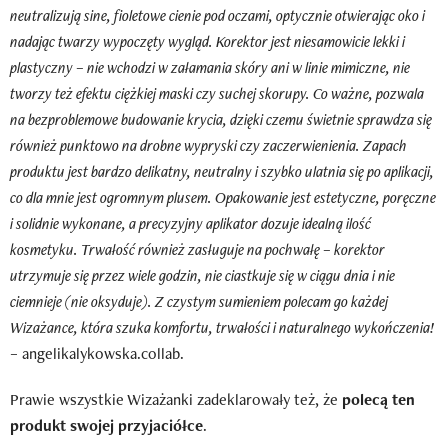
neutralizują sine, fioletowe cienie pod oczami, optycznie otwierając oko i
nadając twarzy wypoczęty wygląd. Korektor jest niesamowicie lekki i
plastyczny – nie wchodzi w załamania skóry ani w linie mimiczne, nie
tworzy też efektu ciężkiej maski czy suchej skorupy. Co ważne, pozwala
na bezproblemowe budowanie krycia, dzięki czemu świetnie sprawdza się
również punktowo na drobne wypryski czy zaczerwienienia. Zapach
produktu jest bardzo delikatny, neutralny i szybko ulatnia się po aplikacji,
co dla mnie jest ogromnym plusem. Opakowanie jest estetyczne, poręczne
i solidnie wykonane, a precyzyjny aplikator dozuje idealną ilość
kosmetyku. Trwałość również zasługuje na pochwałę – korektor
utrzymuje się przez wiele godzin, nie ciastkuje się w ciągu dnia i nie
ciemnieje (nie oksyduje). Z czystym sumieniem polecam go każdej
Wizażance, która szuka komfortu, trwałości i naturalnego wykończenia!
– angelikalykowska.collab.
Prawie wszystkie Wizażanki zadeklarowały też, że
polecą ten
produkt swojej przyjaciółce
.