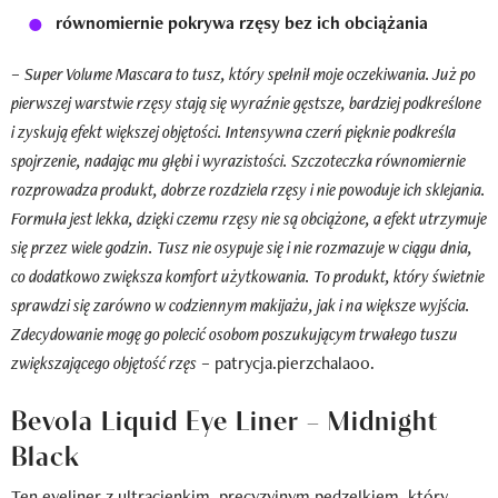
równomiernie pokrywa rzęsy bez ich obciążania
–
Super Volume Mascara to tusz, który spełnił moje oczekiwania. Już po
pierwszej warstwie rzęsy stają się wyraźnie gęstsze, bardziej podkreślone
i zyskują efekt większej objętości. Intensywna czerń pięknie podkreśla
spojrzenie, nadając mu głębi i wyrazistości. Szczoteczka równomiernie
rozprowadza produkt, dobrze rozdziela rzęsy i nie powoduje ich sklejania.
Formuła jest lekka, dzięki czemu rzęsy nie są obciążone, a efekt utrzymuje
się przez wiele godzin. Tusz nie osypuje się i nie rozmazuje w ciągu dnia,
co dodatkowo zwiększa komfort użytkowania. To produkt, który świetnie
sprawdzi się zarówno w codziennym makijażu, jak i na większe wyjścia.
Zdecydowanie mogę go polecić osobom poszukującym trwałego tuszu
zwiększającego objętość rzęs
– patrycja.pierzchala00.
Bevola Liquid Eye Liner – Midnight
Black
Ten
eyeliner
z ultracienkim, precyzyjnym pędzelkiem, który