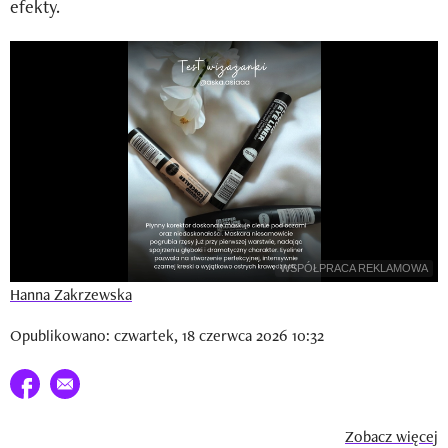
efekty.
Newsletter
Wizaz Summer Influ School
Mój profil / Zarejestruj się
WSPÓŁPRACA REKLAMOWA
Hanna Zakrzewska
Opublikowano: czwartek, 18 czerwca 2026 10:32
Udostępnij na facebook
E-mail do przyjaciela
Zobacz więcej