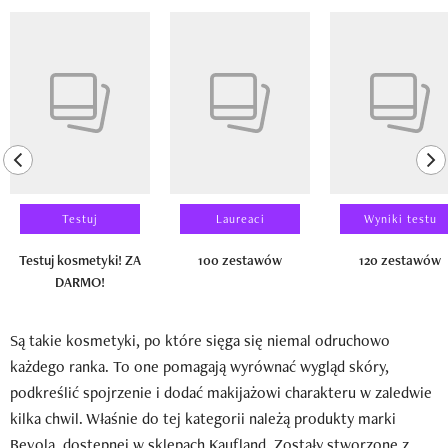
Pokazywanie elementu 1 z 14
previous element
ne
Testuj
Laureaci
Wyniki testu
Testuj kosmetyki! ZA
100 zestawów
120 zestawów
DARMO!
Są takie kosmetyki, po które sięga się niemal odruchowo
każdego ranka. To one pomagają wyrównać wygląd skóry,
podkreślić spojrzenie i dodać makijażowi charakteru w zaledwie
kilka chwil. Właśnie do tej kategorii należą produkty marki
Bevola, dostępnej w sklepach Kaufland. Zostały stworzone z