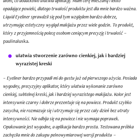
dłoni, co dodatkowo ułatwia aplikację. Mam cerę mieszaną i lekko
opadające powieki, dlatego trwałość produktu jest dla mnie bardzo ważna.
Liquid Eyeliner sprawdził się pod tym względem bardzo dobrze,
utrzymując estetyczny wygląd makijażu przez wiele godzin. To produkt,
który z przyjemnością polecę osobom ceniącym precyzję i trwałość
–
paulinaluska.
ułatwia stworzenie zarówno cienkiej, jak i bardziej
wyrazistej kreski
–
Eyeliner bardzo przypadł mi do gustu już od pierwszego użycia. Posiada
wygodny, precyzyjny aplikator, który ułatwia wykonanie zarówno
cienkiej, subtelnej kreski, jak i bardziej wyrazistego makijażu. Kolor jest
intensywnie czarny i dobrze prezentuje się na powiece. Produkt szybko
zasycha, nie rozmazuje się i utrzymuje się przez cały dzień bez utraty
intensywności. Nie odbija się na powiece i nie wymaga poprawek.
Opakowanie jest wygodne, a aplikacja bardzo prosta. Testowana próbka
zachęciła mnie do zakupu pełnowymiarowej wersji produktu
–