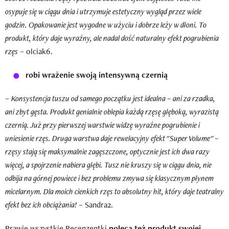
osypuje się w ciągu dnia i utrzymuje estetyczny wygląd przez wiele
godzin. Opakowanie jest wygodne w użyciu i dobrze leży w dłoni. To
produkt, który daje wyraźny, ale nadal dość naturalny efekt pogrubienia
rzęs
– olciak6.
robi wrażenie swoją intensywną czernią
–
Konsystencja tuszu od samego początku jest idealna – ani za rzadka,
ani zbyt gęsta. Produkt genialnie oblepia każdą rzęsę głęboką, wyrazistą
czernią. Już przy pierwszej warstwie widzę wyraźne pogrubienie i
uniesienie rzęs. Druga warstwa daje rewelacyjny efekt "Super Volume" –
rzęsy stają się maksymalnie zagęszczone, optycznie jest ich dwa razy
więcej, a spojrzenie nabiera głębi. Tusz nie kruszy się w ciągu dnia, nie
odbija na górnej powiece i bez problemu zmywa się klasycznym płynem
micelarnym. Dla moich cienkich rzęs to absolutny hit, który daje teatralny
efekt bez ich obciążania!
– Sandra2.
Prawie wszystkie Recenzentki
polecą też produkt swojej