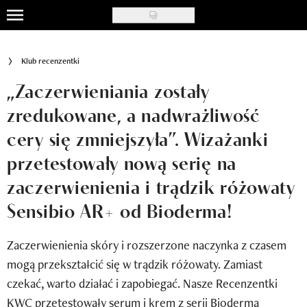
Skip
to
Uroda
main
Klub recenzentki
content
Moda
„Zaczerwieniania zostały
Ślub i wesele
zredukowane, a nadwrażliwość
cery się zmniejszyła”. Wizażanki
Styl życia
przetestowały nową serię na
Nasze akcje
zaczerwienienia i trądzik różowaty
Inspiracje
Sensibio AR+ od Bioderma!
Recenzje kosmetyków
Zaczerwienienia skóry i rozszerzone naczynka z czasem
Klub Recenzentki
mogą przekształcić się w trądzik różowaty. Zamiast
czekać, warto działać i zapobiegać. Nasze Recenzentki
Newsy
KWC przetestowały serum i krem z serii Bioderma