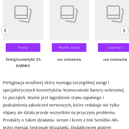
previous element
ne
Testuj
Wyniki testu
Laureaci
Testuj kosmetyki! ZA
100 zestawów
100 zestawów
DARMO!
Pielęgnacja wrażliwej skóry wymaga szczególnej uwagi i
specjalistycznych kosmetyków. Wzmocnienie bariery ochronnej
to początek. Ważne jest łagodzenie stanu zapalnego i
podrażnienia zakończeń nerwowych, które redukuje nie tylko
objawy ale działa przede wszystkim na przyczyny problemu.
Produkty o takim działaniu- serum i krem z linii Sensibio AR+
przez miesiąc testowały Wizażanki. Dodatkowym atutem