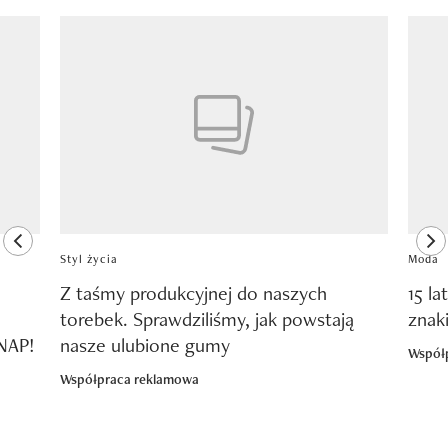
Pokazywanie elementu 1 z 8
previous element
ne
Styl życia
Moda
Z taśmy produkcyjnej do naszych
15 la
torebek. Sprawdziliśmy, jak powstają
znak
SNAP!
nasze ulubione gumy
Współ
Współpraca reklamowa