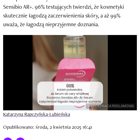
Newsletter
Sensibio AR+. 96% testujących twierdzi, że kosmetyki
skutecznie łagodzą zaczerwienienia skóry, a aż 99%
Wizaz Summer Influ School
uważa, że łagodzą nieprzyjemne doznania.
Mój profil / Zarejestruj się
WSPÓŁPRACA REKLAMOWA
Katarzyna Rapczyńska-Lubieńska
Opublikowano: środa, 2 kwietnia 2025 16:41