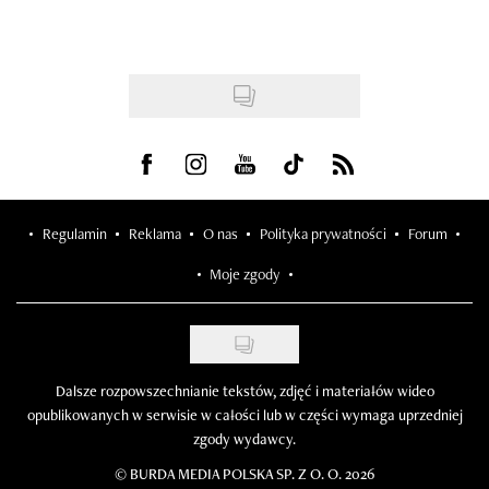
Visit us on Facebook
Visit us on Instagram
Visit us on Youtube
Visit us on Tiktok
Visit us on Rss
Regulamin
Reklama
O nas
Polityka prywatności
Forum
Moje zgody
Dalsze rozpowszechnianie tekstów, zdjęć i materiałów wideo
opublikowanych w serwisie w całości lub w części wymaga uprzedniej
zgody wydawcy.
©
BURDA MEDIA POLSKA SP. Z O. O. 2026