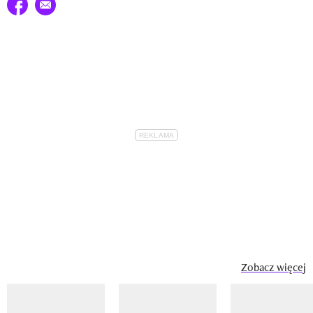
Udostępnij na facebook
E-mail do przyjaciela
Zobacz więcej
Pokazywanie elementu 1 z 14