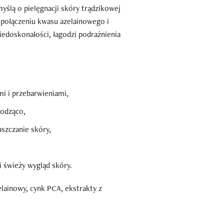
ślą o pielęgnacji skóry trądzikowej
 połączeniu kwasu azelainowego i
doskonałości, łagodzi podrażnienia
i i przebarwieniami,
godząco,
szczanie skóry,
 i świeży wygląd skóry.
lainowy, cynk PCA, ekstrakty z