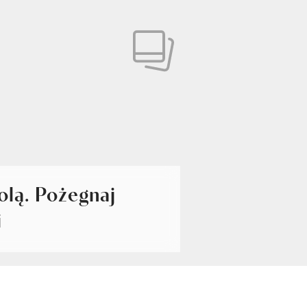
olą. Pożegnaj
i