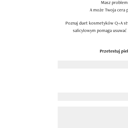
Masz problem 
A może Twoja cera p
Poznaj duet kosmetyków Q+A stwo
salicylowym pomaga usuwać z
Przetestuj pi