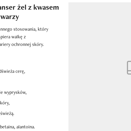
eanser żel z kwasem
twarzy
iennego stosowania, który
piera walkę z
riery ochronnej skóry.
dświeża cerę,
ie wyprysków,
kóry,
świeżą.
betaina, alantoina.