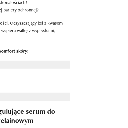
skonałościach?
j bariery ochronnej?
ości. Oczyszczający żel z kwasem
 wspiera walkę z wypryskami,
komfort skóry!
egulujące serum do
zelainowym