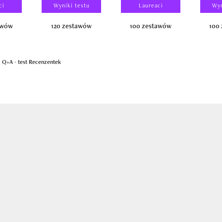
ci
Wyniki testu
Laureaci
Wyn
awów
120 zestawów
100 zestawów
100
a Q+A - test Recenzentek