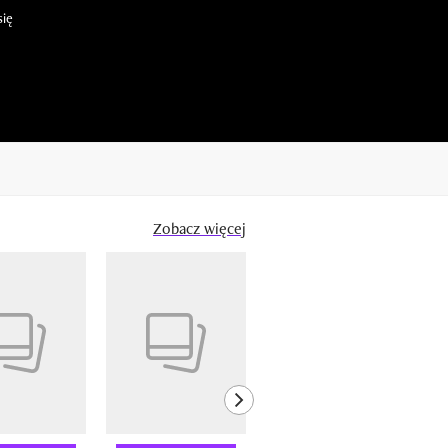
się
Zobacz więcej
next element