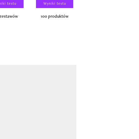
iki testu
Wyniki testu
Wyniki testu
 zestawów
100 produktów
150 zestawów