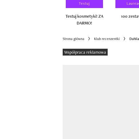
Wyniki testu
Testuj
Laurea
100 zestawów
Testuj kosmetyki! ZA
100 zest
DARMO!
Strona główna
Klub recenzentki
Dahli
Współpraca reklamowa
Pokazywanie elementu 1 z 1