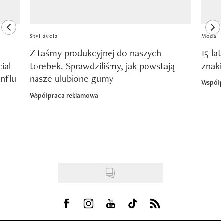
previous element
ne
Styl życia
Moda
Z taśmy produkcyjnej do naszych
15 la
ial
torebek. Sprawdziliśmy, jak powstają
znak
nflu
nasze ulubione gumy
Współ
Współpraca reklamowa
Visit us on Facebook
Visit us on Instagram
Visit us on Youtube
Visit us on Tiktok
Visit us on Rss