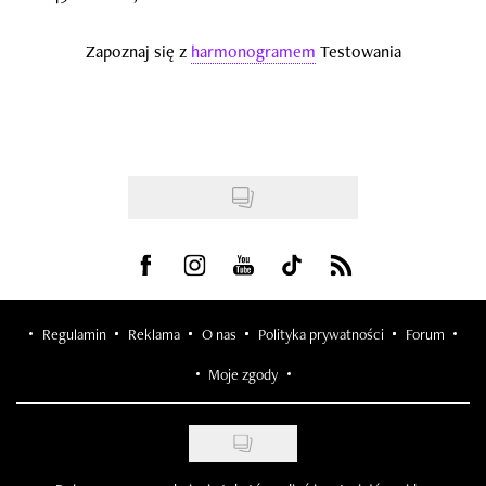
Visit us on Facebook
Visit us on Instagram
Visit us on Youtube
Visit us on Tiktok
Visit us on Rss
Regulamin
Reklama
O nas
Polityka prywatności
Forum
Moje zgody