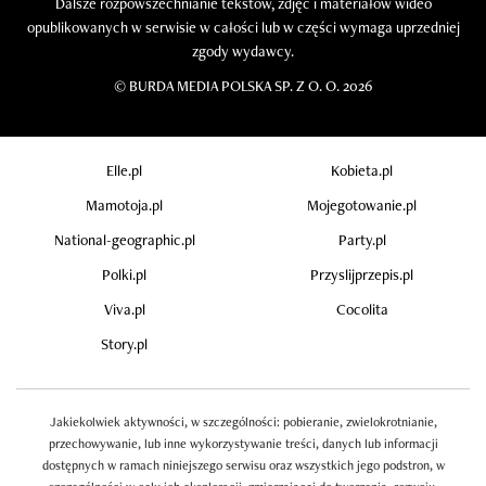
Dalsze rozpowszechnianie tekstów, zdjęć i materiałów wideo
opublikowanych w serwisie w całości lub w części wymaga uprzedniej
zgody wydawcy.
©
BURDA MEDIA POLSKA SP. Z O. O. 2026
Elle.pl
Kobieta.pl
Mamotoja.pl
Mojegotowanie.pl
National-geographic.pl
Party.pl
Polki.pl
Przyslijprzepis.pl
Viva.pl
Cocolita
Story.pl
Jakiekolwiek aktywności, w szczególności: pobieranie, zwielokrotnianie,
przechowywanie, lub inne wykorzystywanie treści, danych lub informacji
dostępnych w ramach niniejszego serwisu oraz wszystkich jego podstron, w