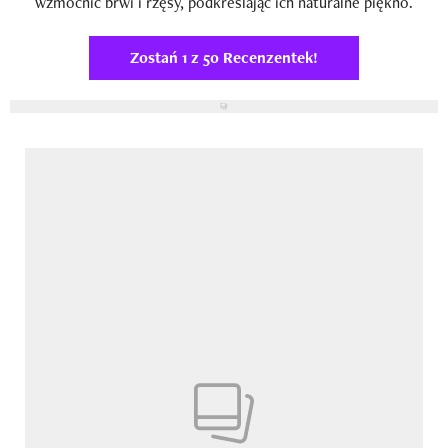
wzmocnić brwi i rzęsy, podkreślając ich naturalne piękno.
Zostań 1 z 50 Recenzentek!