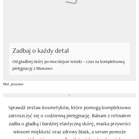
Newsletter
Wizaz Summer Influ School
Mój profil / Zarejestruj się
Zadbaj o każdy detal
Od gładkiej skóry po mocniejsze włoski – czas na kompleksową
pielęgnację z Mawawo
Mat. prasowe
Sprawdź zestaw kosmetyków, które pomogą kompleksowo
zatroszczyć się o codzienną pielęgnację. Balsam z retinalem
zadba o gładką i bardziej elastyczną skórę, maska przywróci
włosom miękkość oraz zdrowy blask, a serum pomoże