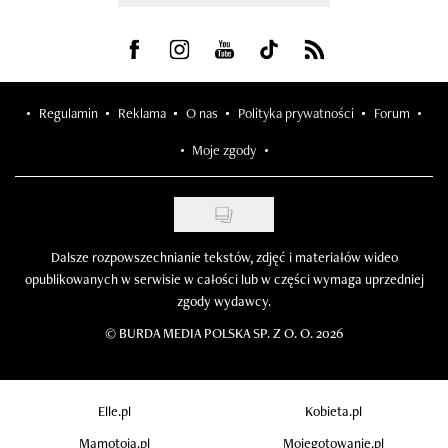
Visit us on Facebook
Visit us on Instagram
Visit us on Youtube
Visit us on Tiktok
Visit us on Rss
Regulamin
Reklama
O nas
Polityka prywatności
Forum
Moje zgody
Dalsze rozpowszechnianie tekstów, zdjęć i materiałów wideo
opublikowanych w serwisie w całości lub w części wymaga uprzedniej
zgody wydawcy.
©
BURDA MEDIA POLSKA SP. Z O. O. 2026
Elle.pl
Kobieta.pl
Mamotoja.pl
Mojegotowanie.pl