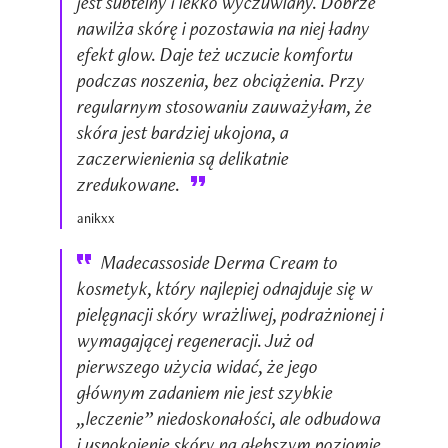
jest subtelny i lekko wyczuwlany. Dobrze
nawilża skórę i pozostawia na niej ładny
efekt glow. Daje też uczucie komfortu
podczas noszenia, bez obciążenia. Przy
regularnym stosowaniu zauważyłam, że
skóra jest bardziej ukojona, a
zaczerwienienia są delikatnie
zredukowane.
anikxx
Madecassoside Derma Cream to
kosmetyk, który najlepiej odnajduje się w
pielęgnacji skóry wrażliwej, podrażnionej i
wymagającej regeneracji. Już od
pierwszego użycia widać, że jego
głównym zadaniem nie jest szybkie
„leczenie” niedoskonałości, ale odbudowa
i uspokojenie skóry na głębszym poziomie.