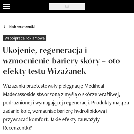
Skip
to
Uroda
main
Klub recenzentki
content
Moda
Współpraca reklamowa
Ślub i wesele
Ukojenie, regeneracja i
wzmocnienie bariery skóry – oto
Styl życia
efekty testu Wizażanek
Nasze akcje
Wizażanki przetestowały pielęgnację Mediheal
Inspiracje
Madecassoside stworzoną z myślą o skórze wrażliwej,
Recenzje kosmetyków
podrażnionej i wymagającej regeneracji. Produkty mają za
zadanie koić, wzmacniać barierę hydrolipidową i
Klub Recenzentki
przywracać komfort. Jakie efekty zauważyły
Newsy
Recenzentki?