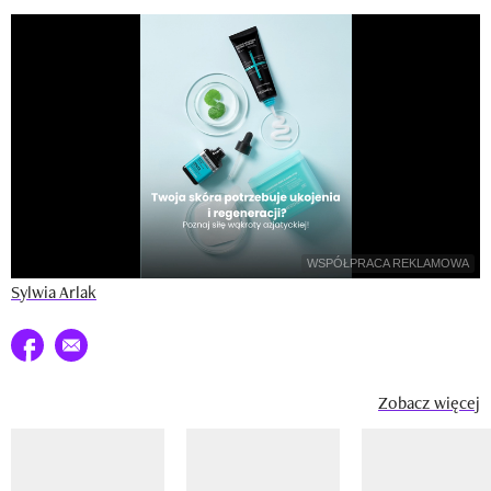
Newsletter
Wizaz Summer Influ School
Mój profil / Zarejestruj się
WSPÓŁPRACA REKLAMOWA
Sylwia Arlak
Udostępnij na facebook
E-mail do przyjaciela
Zobacz więcej
Pokazywanie elementu 1 z 14