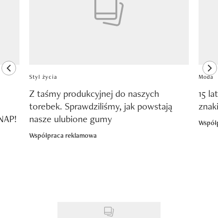
previous element
ne
Styl życia
Moda
Z taśmy produkcyjnej do naszych
15 la
torebek. Sprawdziliśmy, jak powstają
znak
SNAP!
nasze ulubione gumy
Współ
Współpraca reklamowa