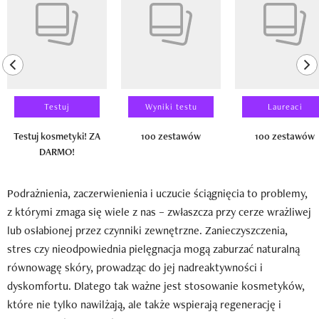
previous element
ne
Testuj
Wyniki testu
Laureaci
Testuj kosmetyki! ZA
100 zestawów
100 zestawów
DARMO!
Podrażnienia, zaczerwienienia i uczucie ściągnięcia to problemy,
z którymi zmaga się wiele z nas – zwłaszcza przy cerze wrażliwej
lub osłabionej przez czynniki zewnętrzne. Zanieczyszczenia,
stres czy nieodpowiednia pielęgnacja mogą zaburzać naturalną
równowagę skóry, prowadząc do jej nadreaktywności i
dyskomfortu. Dlatego tak ważne jest stosowanie kosmetyków,
które nie tylko nawilżają, ale także wspierają regenerację i