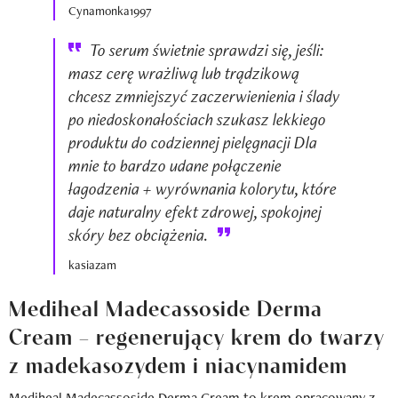
Cynamonka1997
To serum świetnie sprawdzi się, jeśli:
masz cerę wrażliwą lub trądzikową
chcesz zmniejszyć zaczerwienienia i ślady
po niedoskonałościach szukasz lekkiego
produktu do codziennej pielęgnacji Dla
mnie to bardzo udane połączenie
łagodzenia + wyrównania kolorytu, które
daje naturalny efekt zdrowej, spokojnej
skóry bez obciążenia.
kasiazam
Mediheal Madecassoside Derma
Cream – regenerujący krem do twarzy
z madekasozydem i niacynamidem
Mediheal Madecassoside Derma Cream to
krem
opracowany z