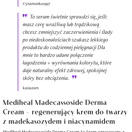
Cynamonka1997
To serum świetnie sprawdzi się, jeśli:
masz cerę wrażliwą lub trądzikową
chcesz zmniejszyć zaczerwienienia i ślady
po niedoskonałościach szukasz lekkiego
produktu do codziennej pielęgnacji Dla
mnie to bardzo udane połączenie
łagodzenia + wyrównania kolorytu, które
daje naturalny efekt zdrowej, spokojnej
skóry bez obciążenia.
kasiazam
Mediheal Madecassoside Derma
Cream – regenerujący krem do twarzy
z madekasozydem i niacynamidem
Mediheal Madecassoside Derma Cream to
krem
opracowany z