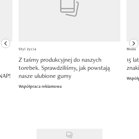
previous element
ne
Styl życia
Moda
Z taśmy produkcyjnej do naszych
15 la
torebek. Sprawdziliśmy, jak powstają
znak
SNAP!
nasze ulubione gumy
Współ
Współpraca reklamowa