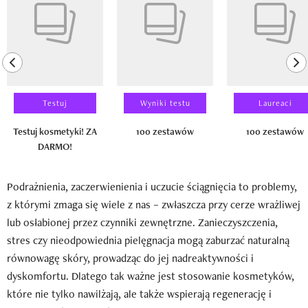
previous element
ne
Testuj
Wyniki testu
Laureaci
Testuj kosmetyki! ZA
100 zestawów
100 zestawów
DARMO!
Podrażnienia, zaczerwienienia i uczucie ściągnięcia to problemy,
z którymi zmaga się wiele z nas – zwłaszcza przy cerze wrażliwej
lub osłabionej przez czynniki zewnętrzne. Zanieczyszczenia,
stres czy nieodpowiednia pielęgnacja mogą zaburzać naturalną
równowagę skóry, prowadząc do jej nadreaktywności i
dyskomfortu. Dlatego tak ważne jest stosowanie kosmetyków,
które nie tylko nawilżają, ale także wspierają regenerację i