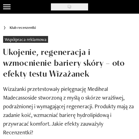
Skip
to
Uroda
main
Klub recenzentki
content
Moda
Współpraca reklamowa
Ślub i wesele
Ukojenie, regeneracja i
wzmocnienie bariery skóry – oto
Styl życia
efekty testu Wizażanek
Nasze akcje
Wizażanki przetestowały pielęgnację Mediheal
Inspiracje
Madecassoside stworzoną z myślą o skórze wrażliwej,
Recenzje kosmetyków
podrażnionej i wymagającej regeneracji. Produkty mają za
zadanie koić, wzmacniać barierę hydrolipidową i
Klub Recenzentki
przywracać komfort. Jakie efekty zauważyły
Newsy
Recenzentki?