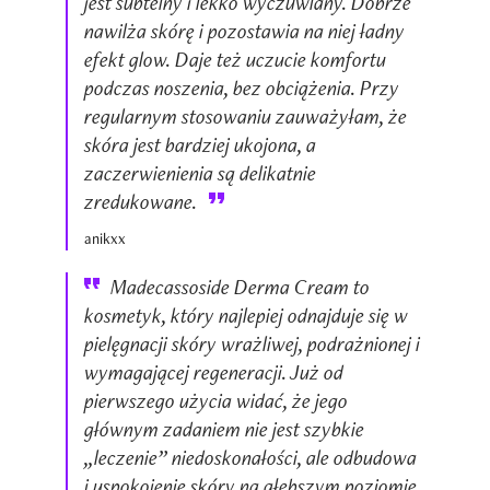
jest subtelny i lekko wyczuwlany. Dobrze
nawilża skórę i pozostawia na niej ładny
efekt glow. Daje też uczucie komfortu
podczas noszenia, bez obciążenia. Przy
regularnym stosowaniu zauważyłam, że
skóra jest bardziej ukojona, a
zaczerwienienia są delikatnie
zredukowane.
anikxx
Madecassoside Derma Cream to
kosmetyk, który najlepiej odnajduje się w
pielęgnacji skóry wrażliwej, podrażnionej i
wymagającej regeneracji. Już od
pierwszego użycia widać, że jego
głównym zadaniem nie jest szybkie
„leczenie” niedoskonałości, ale odbudowa
i uspokojenie skóry na głębszym poziomie.