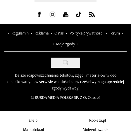
Visit us on Facebook
Visit us on Instagram
Visit us on Youtube
Visit us on Tiktok
Visit us on Rss
Regulamin
Reklama
O nas
Polityka prywatności
Forum
Moje zgody
Dalsze rozpowszechnianie tekstów, zdjęć i materiałów wideo
opublikowanych w serwisie w całości lub w części wymaga uprzedniej
zgody wydawcy.
©
BURDA MEDIA POLSKA SP. Z O. O. 2026
Elle.pl
Kobieta.pl
Mamotoja.pl
Mojegotowanie.pl