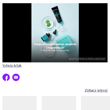
Newsletter
Wizaz Summer Influ School
Mój profil / Zarejestruj się
WSPÓŁPRACA REKLAMOWA
Sylwia Arlak
Udostępnij na facebook
E-mail do przyjaciela
Zobacz więcej
Pokazywanie elementu 1 z 14