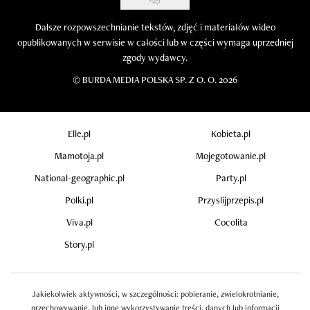
Dalsze rozpowszechnianie tekstów, zdjęć i materiałów wideo
opublikowanych w serwisie w całości lub w części wymaga uprzedniej
zgody wydawcy.
©
BURDA MEDIA POLSKA SP. Z O. O. 2026
Elle.pl
Kobieta.pl
Mamotoja.pl
Mojegotowanie.pl
National-geographic.pl
Party.pl
Polki.pl
Przyslijprzepis.pl
Viva.pl
Cocolita
Story.pl
Jakiekolwiek aktywności, w szczególności: pobieranie, zwielokrotnianie,
przechowywanie, lub inne wykorzystywanie treści, danych lub informacji