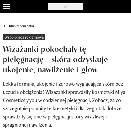
Skip
to
Uroda
main
Klub recenzentki
content
Moda
Współpraca reklamowa
Ślub i wesele
Wizażanki pokochały tę
pielęgnację – skóra odzyskuje
Styl życia
ukojenie, nawilżenie i glow
Nasze akcje
Lekka formuła, ukojenie i zdrowo wyglądająca skóra bez
Inspiracje
uczucia obciążenia? Wizażanki sprawdziły kosmetyki Miya
Recenzje kosmetyków
Cosmetics y.you w codziennej pielęgnacji. Zobacz, za co
szczególnie polubiły te kosmetyki i dlaczego tak dobrze
Klub Recenzentki
sprawdziły się one w pielęgnacji skóry wrażliwej i
Newsy
spragnionej nawilżenia.