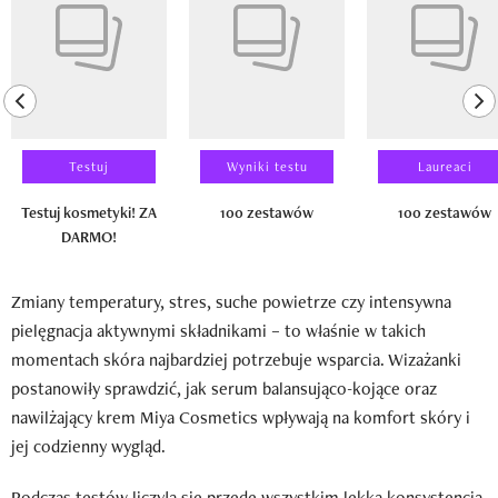
previous element
ne
Testuj
Wyniki testu
Laureaci
Testuj kosmetyki! ZA
100 zestawów
100 zestawów
DARMO!
Zmiany temperatury, stres, suche powietrze czy intensywna
pielęgnacja aktywnymi składnikami – to właśnie w takich
momentach skóra najbardziej potrzebuje wsparcia. Wizażanki
postanowiły sprawdzić, jak serum balansująco-kojące oraz
nawilżający krem Miya Cosmetics wpływają na komfort skóry i
jej codzienny wygląd.
Podczas testów liczyła się przede wszystkim lekka konsystencja,