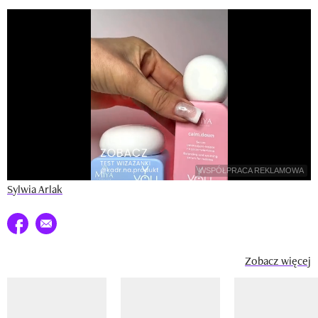
Newsletter
Wizaz Summer Influ School
Mój profil / Zarejestruj się
WSPÓŁPRACA REKLAMOWA
Sylwia Arlak
Udostępnij na facebook
E-mail do przyjaciela
Zobacz więcej
Pokazywanie elementu 1 z 14