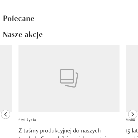
Polecane
Nasze akcje
Pokazywanie elementu 1 z 8
previous element
ne
Styl życia
Moda
Z taśmy produkcyjnej do naszych
15 la