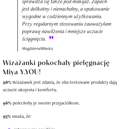
sprawdza się także pod makijaż. Zapach
jest delikatny i nienachalny, a opakowanie
wygodne w codziennym użytkowaniu.
Przy regularnym stosowaniu zauważyłam
poprawę nawilżenia i mniejsze uczucie
ściągnięcia.
MagdalenaMiluska
Wizażanki pokochały pielęgnację
Miya
Y.YOU
!
98%
Wizażanek jest zdania, że oba testowane produkty dają
uczucie ukojenia i komfortu.
96%
poleciłoby je swoim przyjaciółkom.
95%
uważa, że: