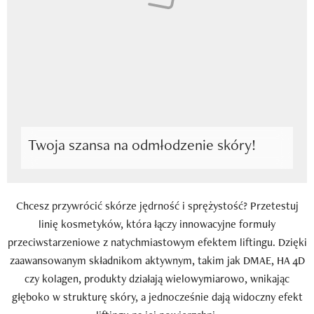
Newsletter
Wizaz Summer Influ School
Mój profil / Zarejestruj się
Twoja szansa na odmłodzenie skóry!
Chcesz przywrócić skórze jędrność i sprężystość? Przetestuj
linię kosmetyków, która łączy innowacyjne formuły
przeciwstarzeniowe z natychmiastowym efektem liftingu. Dzięki
zaawansowanym składnikom aktywnym, takim jak DMAE, HA 4D
czy kolagen, produkty działają wielowymiarowo, wnikając
głęboko w strukturę skóry, a jednocześnie dają widoczny efekt