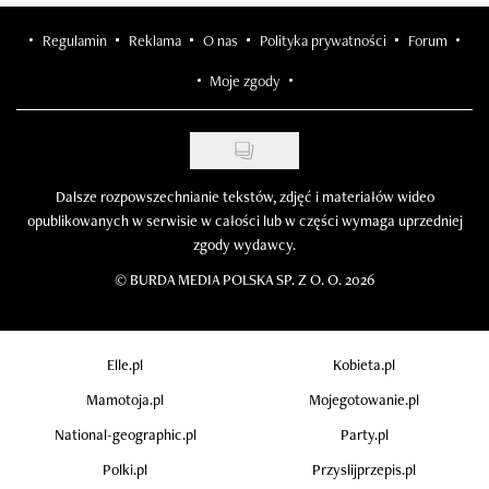
Regulamin
Reklama
O nas
Polityka prywatności
Forum
Moje zgody
Dalsze rozpowszechnianie tekstów, zdjęć i materiałów wideo
opublikowanych w serwisie w całości lub w części wymaga uprzedniej
zgody wydawcy.
©
BURDA MEDIA POLSKA SP. Z O. O. 2026
Elle.pl
Kobieta.pl
Mamotoja.pl
Mojegotowanie.pl
National-geographic.pl
Party.pl
Polki.pl
Przyslijprzepis.pl