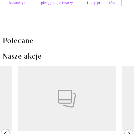
kosmetyki
pielęgnacja twarzy
testy produktów
Polecane
Nasze akcje
Pokazywanie elementu 1 z 8
previous element
ne