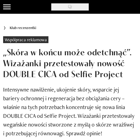
Skip
to
Uroda
main
Klub recenzentki
content
Moda
Współpraca reklamowa
Ślub i wesele
„Skóra w końcu może odetchnąć”.
Wizażanki przetestowały nowość
Styl życia
DOUBLE CICA od Selfie Project
Nasze akcje
Intensywne nawilżenie, ukojenie skóry, wsparcie jej
Inspiracje
bariery ochronnej i regeneracja bez obciążania cery –
Recenzje kosmetyków
właśnie na tych potrzebach koncentruje się nowa linia
DOUBLE CICA od Selfie Project. Wizażanki przetestowały
Klub Recenzentki
wegańskie nowości stworzone z myślą o skórze wrażliwej
Newsy
i potrzebującej równowagi. Sprawdź opinie!