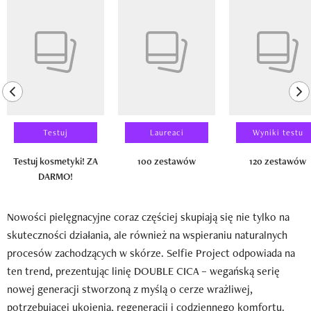
Pokazywanie elementu 1 z 14
previous element
ne
Testuj
Laureaci
Wyniki testu
Testuj kosmetyki! ZA
100 zestawów
120 zestawów
DARMO!
Nowości pielęgnacyjne coraz częściej skupiają się nie tylko na
skuteczności działania, ale również na wspieraniu naturalnych
procesów zachodzących w skórze. Selfie Project odpowiada na
ten trend, prezentując linię DOUBLE CICA – wegańską serię
nowej generacji stworzoną z myślą o cerze wrażliwej,
potrzebującej ukojenia, regeneracji i codziennego komfortu.