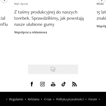
Styl życia
Moda
Z taśmy produkcyjnej do naszych
15 la
ial
torebek. Sprawdziliśmy, jak powstają
znak
nflu
nasze ulubione gumy
Współ
Współpraca reklamowa
Visit us on Facebook
Visit us on Instagram
Visit us on Youtube
Visit us on Tiktok
Visit us on Rss
Regulamin
Reklama
O nas
Polityka prywatności
Forum