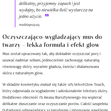
delikatny, przyjemny zapach i jest
wydajny, bo niewielka ilość wystarcza na
jedno użycie.
madziap123.123
Oczyszczająco-wygładzający mus do
twarzy – lekka formuła i efekt glow
Mus został opracowany tak, aby dokładnie oczyszczać pory i
usuwać nadmiar sebum, jednocześnie zachowując naturalną
równowagę skóry. wyraźnie gładsza, świeża i zbalansowana
skóra z naturalnym glow.
W składzie kosmetyku znalazł się także 12% VelvetGlow Touch,
który odpowiada za wygładzenie i udoskonalenie tekstury skóry.
Dodatkowo obecność 1% Kwasu Bursztynowego ma wspierać
delikatne złuszczanie oraz oczyszczanie porów. Całość uzupełnia
D-Pantenol odpowiadający za łagodzenie i intensywne nawilżenie