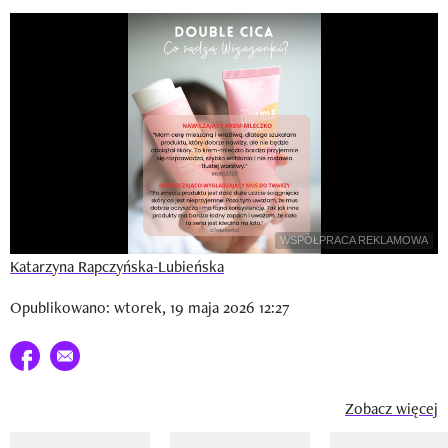
Newsletter
Wizaz Summer Influ School
Mój profil / Zarejestruj się
WSPÓŁPRACA REKLAMOWA
Katarzyna Rapczyńska-Lubieńska
Opublikowano: wtorek, 19 maja 2026 12:27
Udostępnij na facebook
E-mail do przyjaciela
Zobacz więcej