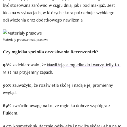
być stosowana zarówno w ciągu dnia, jak i pod makijaż. Jest
idealna w sytuacjach, w których skóra potrzebuje szybkiego
odświeżenia oraz dodatkowego nawilżenia.
Materiały prasowe
mat. prasowe
Czy mgiełka spełniła oczekiwania Recenzentek?
98%
zadeklarowało, że
Nawilżająca mgiełka do twarzy Jelly-to-
Mist
ma przyjemny zapach.
90%
zauważyło, że rozświetla skórę i nadaje jej promienny
wygląd.
89%
zwróciło uwagę na to, że mgiełka dobrze współgra z
fluidem.
A czy kosmetyk skutecznie odświeża i nawilża skórę? Aż 8 na 10