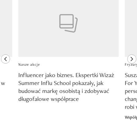
previous element
ne
Nasze akcje
Fryzur
Influencer jako biznes. Ekspertki Wizaż
Susz
y w
Summer Influ School pokazały, jak
For 
budować markę osobistą i zdobywać
pers
długofalowe współprace
chang
robi
Współ