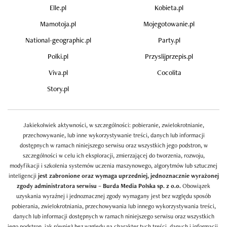
Elle.pl
Kobieta.pl
Mamotoja.pl
Mojegotowanie.pl
National-geographic.pl
Party.pl
Polki.pl
Przyslijprzepis.pl
Viva.pl
Cocolita
Story.pl
Jakiekolwiek aktywności, w szczególności: pobieranie, zwielokrotnianie,
przechowywanie, lub inne wykorzystywanie treści, danych lub informacji
dostępnych w ramach niniejszego serwisu oraz wszystkich jego podstron, w
szczególności w celu ich eksploracji, zmierzającej do tworzenia, rozwoju,
modyfikacji i szkolenia systemów uczenia maszynowego, algorytmów lub sztucznej
inteligencji
jest zabronione oraz wymaga uprzedniej, jednoznacznie wyrażonej
zgody administratora serwisu – Burda Media Polska sp. z o.o.
Obowiązek
uzyskania wyraźnej i jednoznacznej zgody wymagany jest bez względu sposób
pobierania, zwielokrotniania, przechowywania lub innego wykorzystywania treści,
danych lub informacji dostępnych w ramach niniejszego serwisu oraz wszystkich
jego podstron, jak również bez względu na charakter tych treści, danych i informacji.