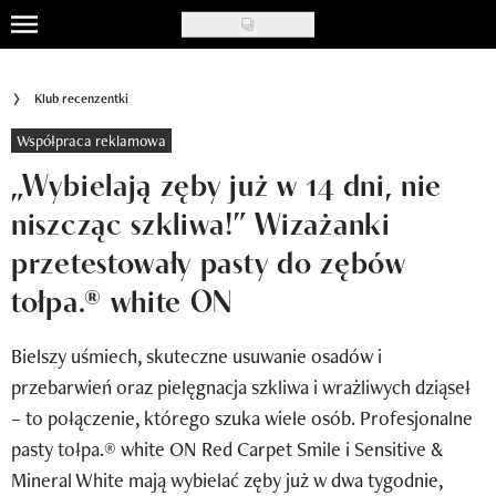
Skip
to
Uroda
main
Klub recenzentki
content
Moda
Współpraca reklamowa
Ślub i wesele
„Wybielają zęby już w 14 dni, nie
niszcząc szkliwa!” Wizażanki
Styl życia
przetestowały pasty do zębów
Nasze akcje
tołpa.® white ON
Inspiracje
Bielszy uśmiech, skuteczne usuwanie osadów i
Recenzje kosmetyków
przebarwień oraz pielęgnacja szkliwa i wrażliwych dziąseł
Klub Recenzentki
– to połączenie, którego szuka wiele osób. Profesjonalne
pasty tołpa.® white ON Red Carpet Smile i Sensitive &
Newsy
Mineral White mają wybielać zęby już w dwa tygodnie,