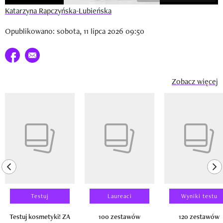
Katarzyna Rapczyńska-Lubieńska
Opublikowano: sobota, 11 lipca 2026 09:50
Udostępnij na facebook
E-mail do przyjaciela
Zobacz więcej
Pokazywanie elementu 1 z 14
previous element
ne
Testuj
Laureaci
Wyniki testu
Testuj kosmetyki! ZA
100 zestawów
120 zestawów