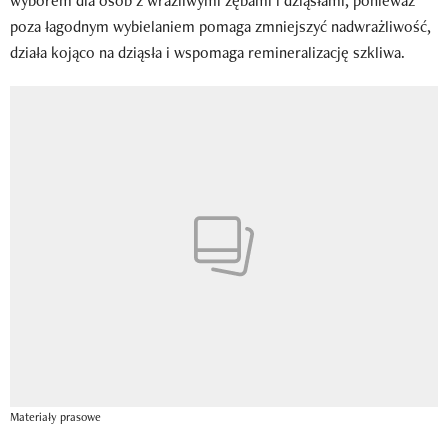
wyborem dla osób z wrażliwymi zębami i dziąsłami, ponieważ
poza łagodnym wybielaniem pomaga zmniejszyć nadwrażliwość,
działa kojąco na dziąsła i wspomaga remineralizację szkliwa.
Materiały prasowe