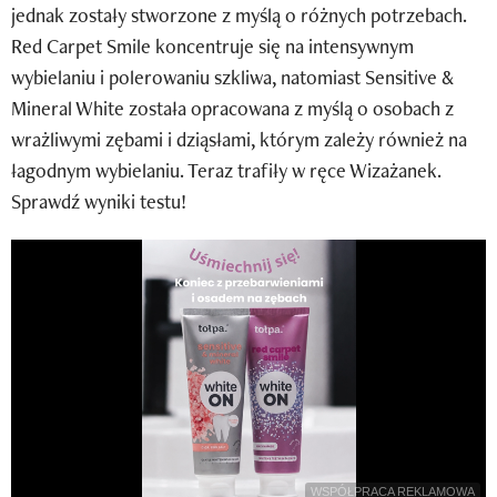
jednak zostały stworzone z myślą o różnych potrzebach.
Newsletter
Red Carpet Smile koncentruje się na intensywnym
Wizaz Summer Influ School
wybielaniu i polerowaniu szkliwa, natomiast Sensitive &
Mineral White została opracowana z myślą o osobach z
Mój profil / Zarejestruj się
wrażliwymi zębami i dziąsłami, którym zależy również na
łagodnym wybielaniu. Teraz trafiły w ręce Wizażanek.
Sprawdź wyniki testu!
WSPÓŁPRACA REKLAMOWA