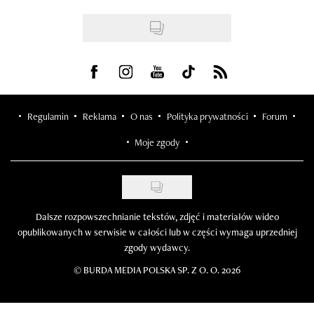
Visit us on Facebook
Visit us on Instagram
Visit us on Youtube
Visit us on Tiktok
Visit us on Rss
Regulamin
Reklama
O nas
Polityka prywatności
Forum
Moje zgody
Dalsze rozpowszechnianie tekstów, zdjęć i materiałów wideo
opublikowanych w serwisie w całości lub w części wymaga uprzedniej
zgody wydawcy.
©
BURDA MEDIA POLSKA SP. Z O. O. 2026