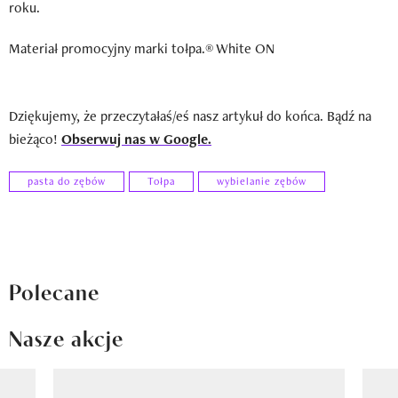
roku.
Materiał promocyjny marki tołpa.® White ON
Dziękujemy, że przeczytałaś/eś nasz artykuł do końca. Bądź na
bieżąco!
Obserwuj nas w Google.
pasta do zębów
Tołpa
wybielanie zębów
Polecane
Nasze akcje
Pokazywanie elementu 1 z 8