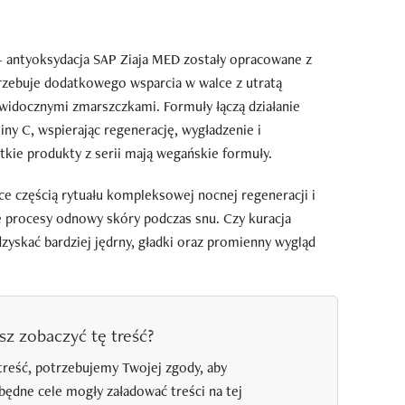
 + antyoksydacja SAP Ziaja MED zostały opracowane z
rzebuje dodatkowego wsparcia w walce z utratą
 widocznymi zmarszczkami. Formuły łączą działanie
ny C, wspierając regenerację, wygładzenie i
kie produkty z serii mają wegańskie formuły.
e częścią rytuału kompleksowej nocnej regeneracji i
ne procesy odnowy skóry podczas snu. Czy kuracja
dzyskać bardziej jędrny, gładki oraz promienny wygląd
sz zobaczyć tę treść?
treść, potrzebujemy Twojej zgody, aby
zbędne cele mogły załadować treści na tej