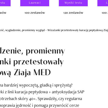
estu
Laureaci
Wyniki testu
L
awów
100 zestawów
120 zestawów
100
ość, wygładzenie, promienny wygląd – Wizażanki przetestowały kurację peptydową Zia
dzenie, promienny
nki przetestowały
ową Ziaja MED
a bardziej wypoczętą, gładką i sprężystą?
i z linii kuracja peptydowa + antyoksydacja SAP
otrzebach skóry 40+. Sprawdziły, czy regularna
 poprawia jędrność i pomaga przywrócić cerze