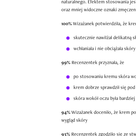
naturalnego. Efektem stosowania jes
oraz mniej widoczne oznaki zmęczeni
100%
Wizażanek potwierdziła, że kr
skutecznie nawilżał delikatną 
wchłaniała i nie obciążała skóry
99%
Recenzentek przyznała, że
po stosowaniu kremu skóra wok
krem dobrze sprawdził się pod
skóra wokół oczu była bardziej 
94%
Wizażanek doceniło, że krem po
wygląd skóry
93%
Recenzentek zgodziło się ze st