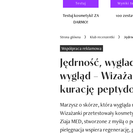
Laureaci
Testuj
Wyniki t
100 zestawów
Testuj kosmetyki! ZA
100 zest
DARMO!
Strona główna
Klub recenzentki
Jędrn
Współpraca reklamowa
Jędrność, wygła
wygląd – Wizaża
kurację peptyd
Marzysz o skórze, która wygląda n
Wizażanki przetestowały kosmetyk
Ziaja MED, stworzone z myślą o p
pielęgnacja wspiera regenerację,