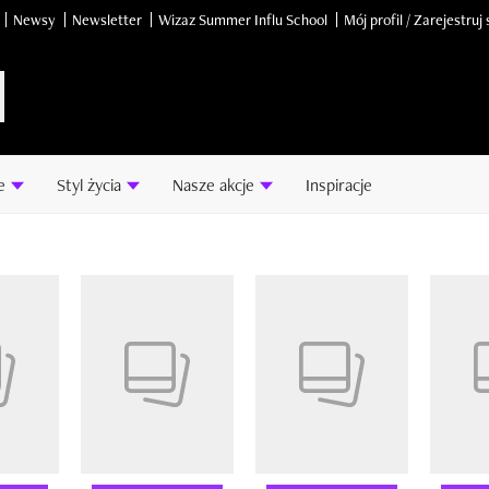
Newsy
Newsletter
Wizaz Summer Influ School
Mój profil / Zarejestruj 
e
Styl życia
Nasze akcje
Inspiracje
14