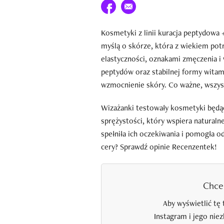
Udostępnij na facebook
E-mail do przyjaciela
Kosmetyki z linii kuracja peptydowa
myślą o skórze, która z wiekiem pot
elastyczności, oznakami zmęczenia i
peptydów oraz stabilnej formy witami
wzmocnienie skóry. Co ważne, wszyst
Wizażanki testowały kosmetyki będąc
sprężystości, który wspiera natural
spełniła ich oczekiwania i pomogła o
cery? Sprawdź opinie Recenzentek!
Chce
Aby wyświetlić tę 
Instagram i jego nie