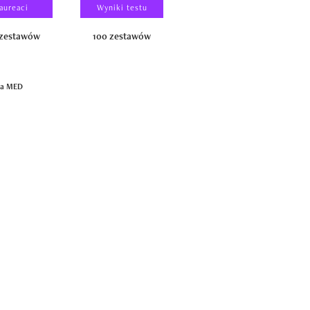
aureaci
Wyniki testu
Wyniki testu
 zestawów
100 zestawów
100 produktów
ja MED