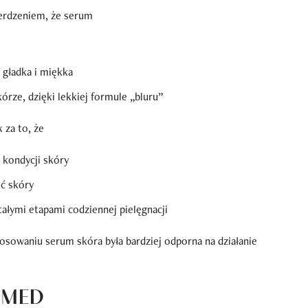
ierdzeniem, że serum
j gładka i miękka
órze, dzięki lekkiej formule „bluru”
za to, że
 kondycji skóry
ść skóry
ałymi etapami codziennej pielęgnacji
osowaniu serum skóra była bardziej odporna na działanie
a MED