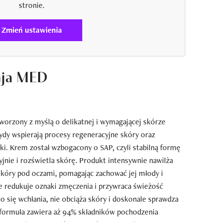
stronie.
Zmień ustawienia
aja MED
worzony z myślą o delikatnej i wymagającej skórze
dy wspierają procesy regeneracyjne skóry oraz
i. Krem został wzbogacony o SAP, czyli stabilną formę
yjnie i rozświetla skórę. Produkt intensywnie nawilża
 skóry pod oczami, pomagając zachować jej młody i
 redukuje oznaki zmęczenia i przywraca świeżość
o się wchłania, nie obciąża skóry i doskonale sprawdza
 formuła zawiera aż 94% składników pochodzenia