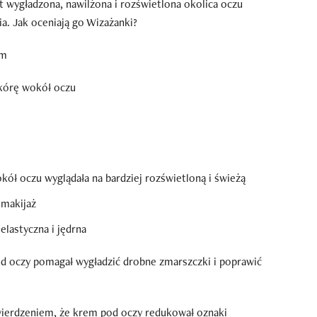
t wygładzona, nawilżona i rozświetlona okolica oczu
a. Jak oceniają go Wizażanki?
em
skórę wokół oczu
ół oczu wyglądała na bardziej rozświetloną i świeżą
 makijaż
elastyczna i jędrna
d oczy pomagał wygładzić drobne zmarszczki i poprawić
wierdzeniem, że krem pod oczy redukował oznaki