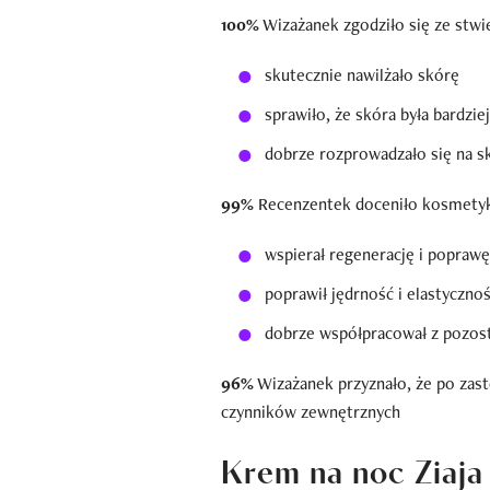
100%
Wizażanek zgodziło się ze stw
skutecznie nawilżało skórę
sprawiło, że skóra była bardzie
dobrze rozprowadzało się na sk
99%
Recenzentek doceniło kosmetyk 
wspierał regenerację i poprawę
poprawił jędrność i elastyczno
dobrze współpracował z pozost
96%
Wizażanek przyznało, że po zast
czynników zewnętrznych
Krem na noc Ziaj