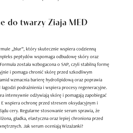
e do twarzy Ziaja MED
rmule „blur”, który skutecznie wspiera codzienną
kompleks peptydów wspomaga odbudowę skóry oraz
. Formuła została wzbogacona o SAP, czyli stabilną formę
cyjnie i pomaga chronić skórę przed szkodliwym
amid wzmacnia barierę hydrolipidową oraz poprawia
 łagodzi podrażnienia i wspiera procesy regeneracyjne.
ea intensywnie odżywiają skórę i pomagają zapobiegać
 E wspiera ochronę przed stresem oksydacyjnym i
ądu cery. Regularne stosowanie serum sprawia, że
ilżona, gładka, elastyczna oraz lepiej chroniona przed
ętrznych. Jak serum oceniają Wizażanki?