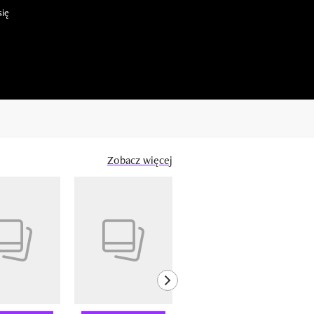
się
Zobacz więcej
next element