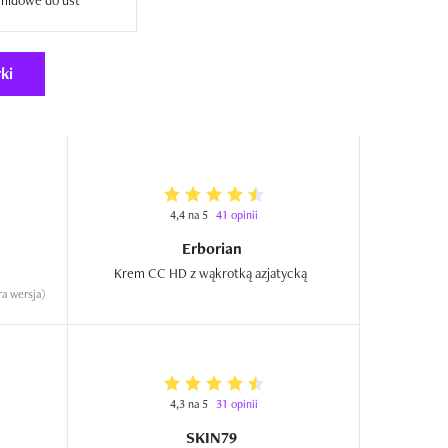
ceramidowe do ust  
ki
4,4 na 5
41 opinii
Erborian
Krem CC HD z wąkrotką azjatycką  
ra wersja)
4,3 na 5
31 opinii
SKIN79