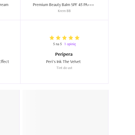
M Signature, Real Complete BB Cream  
Premium Beauty Balm SPF 45 PA+++  
Krem BB
5 na 5
1 opinię
Peripera
ffect 
Peri's Ink The Velvet  
Tint do ust