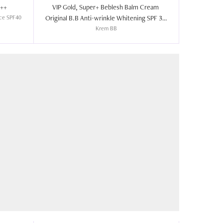
Mask Fit Red Cushion SPF40 PA++  
VIP Gold, Super+ Beblesh Balm Cream 
zce SPF40
Original B.B Anti-wrinkle Whitening SPF 30 
Krem BB
PA +++  