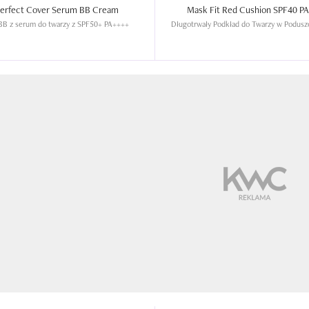
M Perfect Cover Serum BB Cream  
BB z serum do twarzy z SPF50+ PA++++
Długotrwały Podkład do Twarzy w Podus