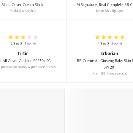
Blanc Cover Cream Stick  
Podkład w sztyfcie
Krem BB z lipidami
2,8 na 5
4 opinie
4,8 na 5
5 opinii
Tirtir
Erborian
Mask Fit All Cover Cushion SPF50+ PA+++  
BB Creme Au Ginseng Baby Skin E
y podkład do twarzy w poduszce SPF50+
SPF20  
Krem BB  (nowa wersja)