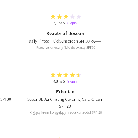
3,1 na 5
8 opinii
Beauty of Joseon
Daily Tinted Fluid Sunscreen SPF30 PA+++  
Przeciwsłoneczny fluid do twarzy SPF30
4,3 na 5
8 opinii
Erborian
Wonder Releaf Centella, BB Cream SPF30  
Super BB Au Ginseng Covering Care-Cream 
SPF 20  
Kryjący krem korygujący niedoskonałości SPF 20