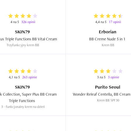
4 na 5
326 opinii
4,4 na 5
17 opinii
SKIN79
Erborian
Super Plus Triple Functions BB Vital Cream  
BB Creme Nude 5 in 1  
Trzyfunkcyjny krem BB
Krem BB
4,1 na 5
263 opinie
3 na 5
3 opinie
SKIN79
Purito Seoul
k Collection, Super Plus BB Cream 
Triple Functions  
Krem BB SPF30
3 - funkcjonalny krem na dzień