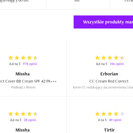
ujędrniający do ust  
ust  
Wszystkie produkty mar
4,4 na 5
978 opinii
4,6 na 5
106 opinii
Missha
Erborian
M Perfect Cover BB Cream SPF 42 PA+++  
CC Cream Red Correct  
Podkład z filtrem
Krem CC redukujący zaczerwienienia (sta
4,6 na 5
28 opinii
4 na 5
49 opinii
Missha
Tirtir