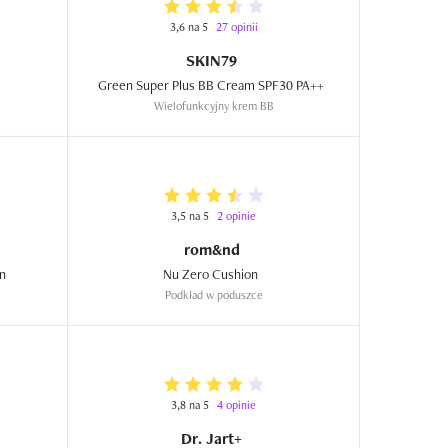
3,6 na 5
27 opinii
SKIN79
Green Super Plus BB Cream SPF30 PA++  
Wielofunkcyjny krem BB
3,5 na 5
2 opinie
rom&nd
Long Wear Cushion Foundation  
Nu Zero Cushion  
Podkład w poduszce
3,8 na 5
4 opinie
Dr. Jart+