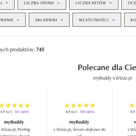
J
LICZBA OPINII
LICZBA HITÓW
OC
WANIE
SKŁADNIKI
WŁAŚCIWOŚCI
KO
nych produktów:
745
Polecane dla Ci
myBuddy x Wizaz.pl
4,9 na 5
161 opinii
4,9 na 5
150 opinii
4,9
myBuddy
myBuddy
 Wizaz.pl, Peeling 
x Wizaz.pl, Serum olejkowe do 
x Wiz