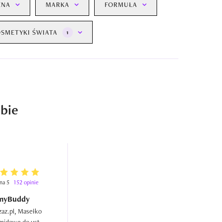
ENA
MARKA
FORMUŁA
SMETYKI ŚWIATA
1
ebie
 na 5
152 opinie
myBuddy
az.pl, Masełko 