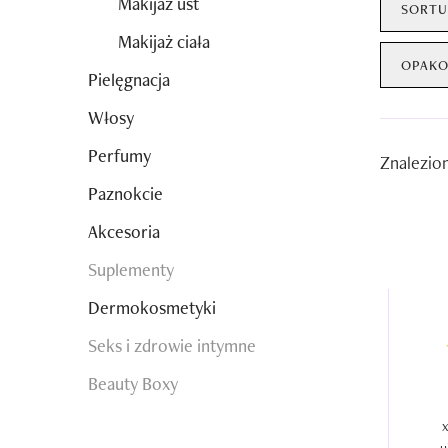
Makijaż ust
SORTU
Makijaż ciała
OPAKO
Pielęgnacja
Włosy
Perfumy
Znalezio
Paznokcie
Akcesoria
Suplementy
Dermokosmetyki
Seks i zdrowie intymne
Beauty Boxy
x