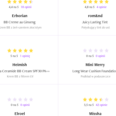
4,4 na 5
18 opinii
4,8 na 5
4 opinie
Erborian
rom&nd
BB Creme au Ginseng  
Juicy Lasting Tint  
Krem BB z żeń-szeniem złocistym
Połyskujący tint do ust
5 na 5
1 opinię
0 na 5
0 opinii
Heimish
Mini Merry
Moringa Ceramide BB Cream SPF30 PA++  
Krem BB z filtrem UV
Podkład w poduszeczce
0 na 5
0 opinii
3,5 na 5
42 opinie
Elroel
Missha