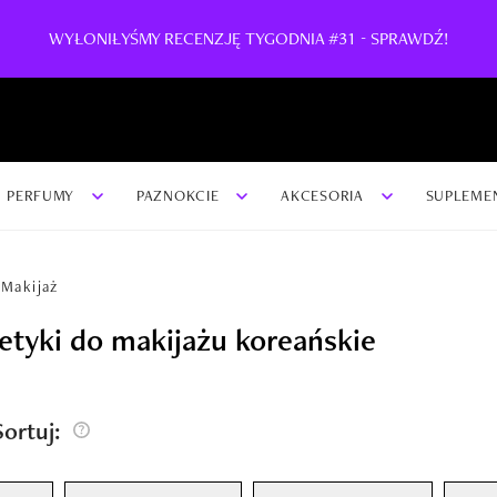
WYŁONIŁYŚMY RECENZJĘ TYGODNIA #31 - SPRAWDŹ!
PERFUMY
PAZNOKCIE
AKCESORIA
SUPLEME
Makijaż
tyki do makijażu koreańskie
/Sortuj: