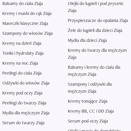
Balsamy do ciała Ziaja
Olejki do kąpieli i pod prysznic
Ziaja
Kremy i maski do rąk Ziaja
Przyspieszacze do opalania Ziaja
Maseczki klasyczne Ziaja
Żele do kąpieli dla dzieci Ziaja
Szampony do włosów Ziaja
Mydła dla dzieci Ziaja
Kremy na dzień Ziaja
Kremy do twarzy dla mężczyzn
Toniki i hydrolaty Ziaja
Ziaja
Kremy na noc Ziaja
Balsamy i kremy do ciała dla
Peelingi do ciała Ziaja
mężczyzn Ziaja
Odżywki do włosów Ziaja
Szampony i odżywki dla
mężczyzn Ziaja
Kremy pod oczy Ziaja
Kremy tonujące Ziaja
Peelingi do twarzy Ziaja
Kremy BB, CC i DD Ziaja
Mydła dla mężczyzn Ziaja
Serum pod oczy Ziaja
Serum do twarzy Ziaja
Olejki i masła do demakijażu