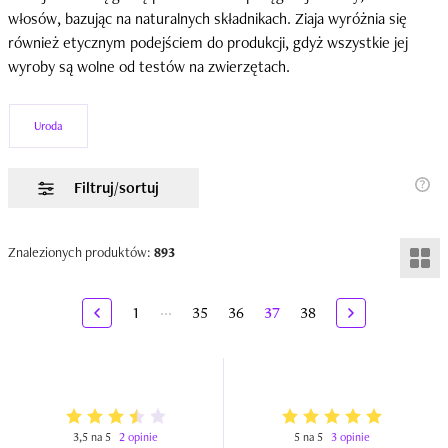
włosów, bazując na naturalnych składnikach. Ziaja wyróżnia się
również etycznym podejściem do produkcji, gdyż wszystkie jej
wyroby są wolne od testów na zwierzętach.
Uroda
Filtruj/sortuj
Znalezionych produktów:
893
...
1
35
36
37
38
3,5 na 5
2 opinie
5 na 5
3 opinie