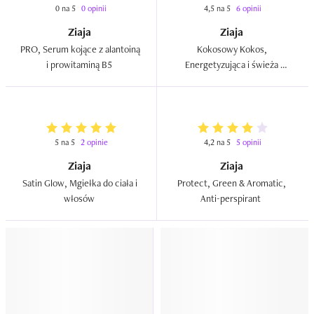
0 na 5
0 opinii
4,5 na 5
6 opinii
Ziaja
Ziaja
PRO, Serum kojące z alantoiną 
Kokosowy Kokos, 
i prowitaminą B5  
Energetyzująca i świeża 
odżywka do włosów  
5 na 5
2 opinie
4,2 na 5
5 opinii
Ziaja
Ziaja
Satin Glow, Mgiełka do ciała i 
Protect, Green & Aromatic, 
włosów  
Anti-perspirant  