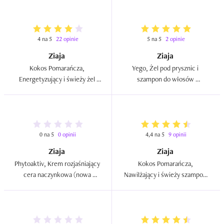
4 na 5
22 opinie
5 na 5
2 opinie
Ziaja
Ziaja
Kokos Pomarańcza, 
Yego, Żel pod prysznic i 
Energetyzujący i świeży żel 
szampon do włosów 
pod prysznic i do kąpieli  
`Cytrynowa werbena`  
0 na 5
0 opinii
4,4 na 5
9 opinii
Ziaja
Ziaja
Phytoaktiv, Krem rozjaśniający 
Kokos Pomarańcza, 
cera naczynkowa (nowa 
Nawilżający i świeży szampon 
wersja)  
do każdego rodzaju włosów  