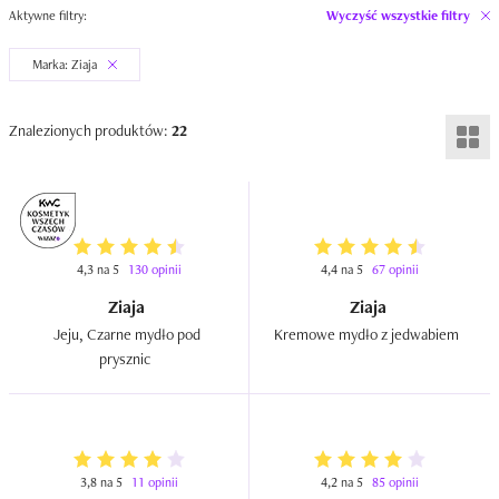
Aktywne filtry:
Wyczyść wszystkie filtry
Marka: Ziaja
Znalezionych produktów:
22
4,3 na 5
130 opinii
4,4 na 5
67 opinii
Ziaja
Ziaja
Jeju, Czarne mydło pod 
Kremowe mydło z jedwabiem  
prysznic  
3,8 na 5
11 opinii
4,2 na 5
85 opinii