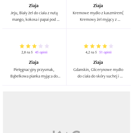
Ziaja
Ziaja
Jeju, Biały żel do ciała z nutą 
Kremowe mydło z kaszmirem[ 
mango, kokosa i papai pod 
Kremowy żel myjący z 
prysznic i do kąpieli  
kaszmirem]  
2,8 na 5
45 opinii
4,2 na 5
51 opinii
Ziaja
Ziaja
Pielęgnacyjny przysmak, 
Gdanskin, Glicerynowe mydło 
Bąbelkowa pianka myjąca do 
do ciała do skóry suchej i 
ciała i dłoni `Truskawkowy 
odwodnionej  
puch - Marshmallow`  