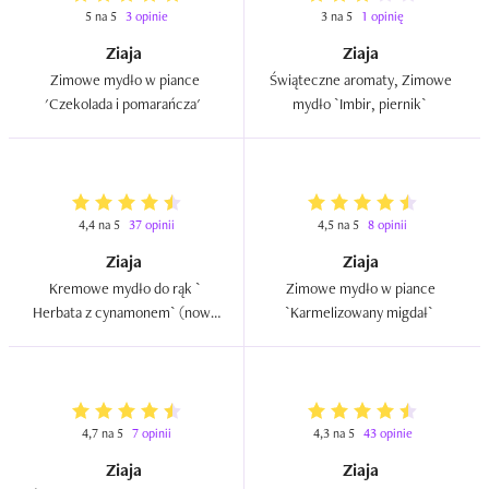
5 na 5
3 opinie
3 na 5
1 opinię
Ziaja
Ziaja
Zimowe mydło w piance 
Świąteczne aromaty, Zimowe 
'Czekolada i pomarańcza'  
mydło `Imbir, piernik`  
4,4 na 5
37 opinii
4,5 na 5
8 opinii
Ziaja
Ziaja
Kremowe mydło do rąk ` 
Zimowe mydło w piance 
Herbata z cynamonem` (nowa 
`Karmelizowany migdał`  
wersja)  
4,7 na 5
7 opinii
4,3 na 5
43 opinie
Ziaja
Ziaja