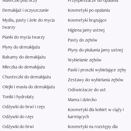
Maseczki pod oczy
Przyspieszacze do opalania
Demakijaż i oczyszczanie
Kosmetyki po opalaniu
Mydła, pasty i żele do mycia
Kosmetyki brązujące
twarzy
Higiena jamy ustnej
Pianki do mycia twarzy
Pasty do zębów
Płyny do demakijażu
Płyny do płukania jamy ustnej
Balsamy do demakijażu
Wybielanie zębów
Mleczka do demakijażu
Paski i proszki wybielające zęby
Chusteczki do demakijażu
Zestawy do wybielania zębów
Olejki i masła do demakijażu
Odświeżacze do ust
Toniki i hydrolaty
Mama i dziecko
Odżywki do brwi i rzęs
Kosmetyki dla kobiet w ciąży i
Odżywki do rzęs
karmiących
Odżywki do brwi
Kosmetyki na rozstępy dla