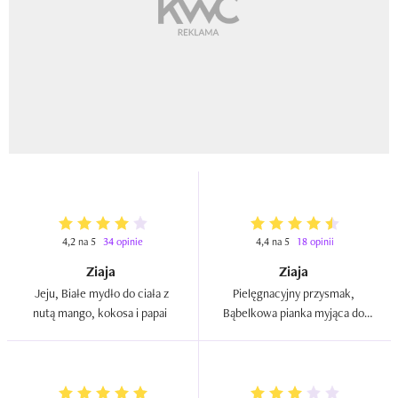
4,2 na 5
34 opinie
4,4 na 5
18 opinii
Ziaja
Ziaja
Jeju, Białe mydło do ciała z 
Pielęgnacyjny przysmak, 
nutą mango, kokosa i papai  
Bąbelkowa pianka myjąca do 
ciała i dłoni `Straszliwa słodycz 
- Dynia z imbirem`  