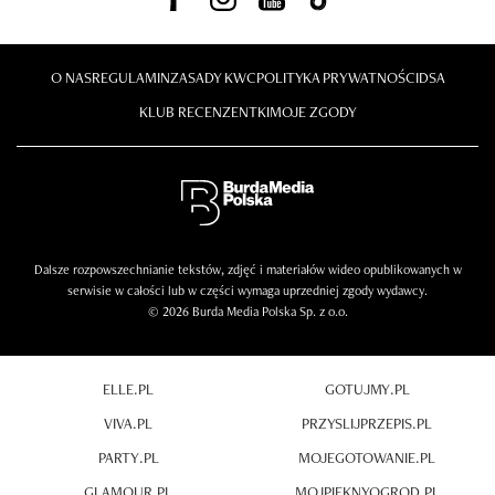
O NAS
REGULAMIN
ZASADY KWC
POLITYKA PRYWATNOŚCI
DSA
KLUB RECENZENTKI
MOJE ZGODY
Dalsze rozpowszechnianie tekstów, zdjęć i materiałów wideo opublikowanych w
serwisie w całości lub w części wymaga uprzedniej zgody wydawcy.
© 2026 Burda Media Polska Sp. z o.o.
ELLE.PL
GOTUJMY.PL
VIVA.PL
PRZYSLIJPRZEPIS.PL
PARTY.PL
MOJEGOTOWANIE.PL
GLAMOUR.PL
MOJPIEKNYOGROD.PL