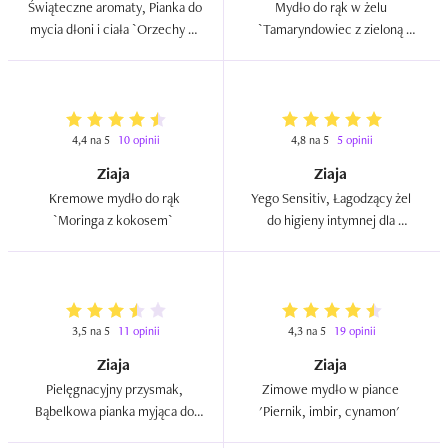
Świąteczne aromaty, Pianka do 
Mydło do rąk w żelu 
mycia dłoni i ciała `Orzechy w 
`Tamaryndowiec z zieloną 
mlecznej czekoladzie`  
pomarańczą`  
4,4 na 5
10 opinii
4,8 na 5
5 opinii
Ziaja
Ziaja
Kremowe mydło do rąk 
Yego Sensitiv, Łagodzący żel 
`Moringa z kokosem`  
do higieny intymnej dla 
mężczyzn  
3,5 na 5
11 opinii
4,3 na 5
19 opinii
Ziaja
Ziaja
Pielęgnacyjny przysmak, 
Zimowe mydło w piance 
Bąbelkowa pianka myjąca do 
'Piernik, imbir, cynamon'  
ciała i dłoni `Okrutnie 