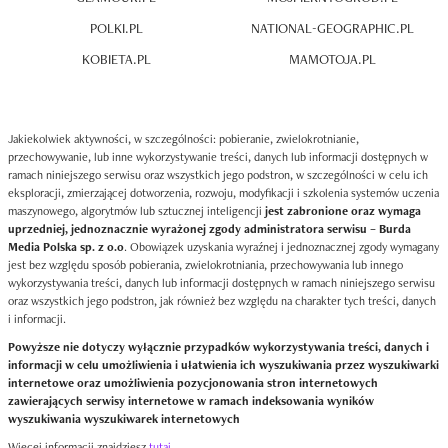
POLKI.PL
NATIONAL-GEOGRAPHIC.PL
KOBIETA.PL
MAMOTOJA.PL
Jakiekolwiek aktywności, w szczególności: pobieranie, zwielokrotnianie,
przechowywanie, lub inne wykorzystywanie treści, danych lub informacji dostępnych w
ramach niniejszego serwisu oraz wszystkich jego podstron, w szczególności w celu ich
eksploracji, zmierzającej dotworzenia, rozwoju, modyfikacji i szkolenia systemów uczenia
maszynowego, algorytmów lub sztucznej inteligencji
jest zabronione oraz wymaga
uprzedniej, jednoznacznie wyrażonej zgody administratora serwisu – Burda
Media Polska sp. z o.o
. Obowiązek uzyskania wyraźnej i jednoznacznej zgody wymagany
jest bez względu sposób pobierania, zwielokrotniania, przechowywania lub innego
wykorzystywania treści, danych lub informacji dostępnych w ramach niniejszego serwisu
oraz wszystkich jego podstron, jak również bez względu na charakter tych treści, danych
i informacji.
Powyższe nie dotyczy wyłącznie przypadków wykorzystywania treści, danych i
informacji w celu umożliwienia i ułatwienia ich wyszukiwania przez wyszukiwarki
internetowe oraz umożliwienia pozycjonowania stron internetowych
zawierających serwisy internetowe w ramach indeksowania wyników
wyszukiwania wyszukiwarek internetowych
Więcej informacji znajdziesz
tutaj
.