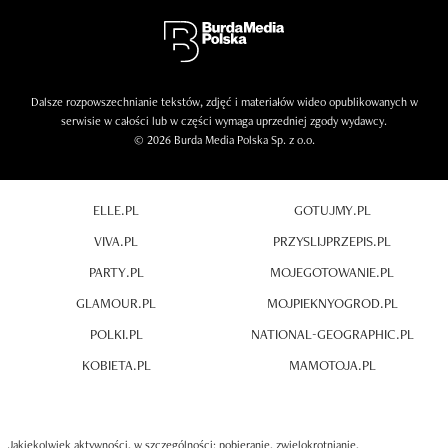
Dalsze rozpowszechnianie tekstów, zdjęć i materiałów wideo opublikowanych w
serwisie w całości lub w części wymaga uprzedniej zgody wydawcy.
© 2026 Burda Media Polska Sp. z o.o.
ELLE.PL
GOTUJMY.PL
VIVA.PL
PRZYSLIJPRZEPIS.PL
PARTY.PL
MOJEGOTOWANIE.PL
GLAMOUR.PL
MOJPIEKNYOGROD.PL
POLKI.PL
NATIONAL-GEOGRAPHIC.PL
KOBIETA.PL
MAMOTOJA.PL
Jakiekolwiek aktywności, w szczególności: pobieranie, zwielokrotnianie,