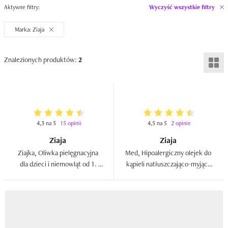
Aktywne filtry:
Wyczyść wszystkie filtry
Marka: Ziaja
Znalezionych produktów:
2
4,3 na 5
15 opinii
4,5 na 5
2 opinie
Ziaja
Ziaja
Ziajka, Oliwka pielęgnacyjna 
Med, Hipoalergiczny olejek do 
dla dzieci i niemowląt od 1. 
kąpieli natłuszczająco-myjący 
dnia życia (nowa wersja)  
dla dzieci już od 1 dnia życia  