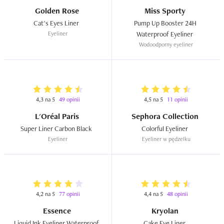
Golden Rose
Miss Sporty
Cat's Eyes Liner  
Pump Up Booster 24H 
Eyeliner
Waterproof Eyeliner  
Wodoodporny eyeliner
4,3 na 5
49 opinii
4,5 na 5
11 opinii
L'Oréal Paris
Sephora Collection
Super Liner Carbon Black  
Colorful Eyeliner  
Eyeliner
Eyeliner w pędzelku
4,2 na 5
77 opinii
4,4 na 5
48 opinii
Essence
Kryolan
Liquid Ink Eyeliner Waterproof  
Cake Eye Liner  