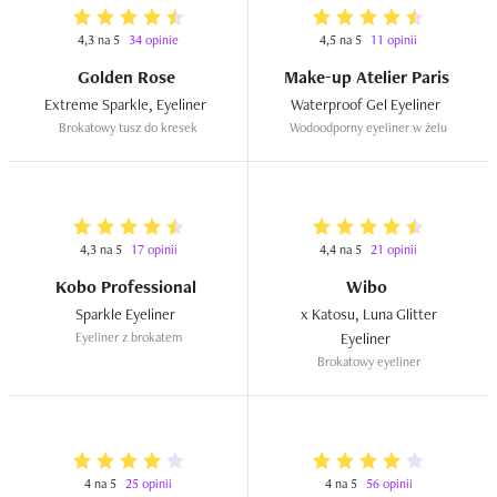
4,3 na 5
34 opinie
4,5 na 5
11 opinii
Golden Rose
Make-up Atelier Paris
Extreme Sparkle, Eyeliner  
Waterproof Gel Eyeliner  
Brokatowy tusz do kresek
Wodoodporny eyeliner w żelu
4,3 na 5
17 opinii
4,4 na 5
21 opinii
Kobo Professional
Wibo
Sparkle Eyeliner  
 x Katosu, Luna Glitter 
Eyeliner z brokatem
Eyeliner  
Brokatowy eyeliner
4 na 5
25 opinii
4 na 5
56 opinii