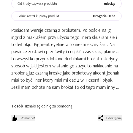
Od kiedy używasz produktu
miesiąc
Gdzie został kupiony produkt
Drogeria Hebe
Posiadam wersje czarną z brokatem. Po poście na ig 
ingrid z makijażem przy użyciu tego linera skusilam sie i 
to był błąd. Pigment eyelinera to nieśmieszny żart. Na 
powiece zostawia prześwity i co jakiś czas szarą plamę a 
to wszystko przyozdobione drobinkami brokatu. Jedyny 
sposob w jaki jestem w stanie go zuzyc to nakladanie na 
zrobioną juz czarną kreske jako brokatowy akcent jednak 
miał to być liner ktory mial mi dać 2 w 1 czerń i błysk. 
Jesli mam ochote na sam brokat to od tego mam inny 
liner.
1 osób
uznało tę opinię za pomocną
Pomocne!
Udostępnij