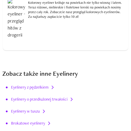
Kolorowy eyeliner króluje na powiekach nie tylko wiosną i latem.
Teraz różowe, niebieskie i fioletowe kreski na powiekach nosimy
przez cały rok. Zobaczcie nasz przegląd kolorowych eyelinerów.
Za najtańszy zapłacicie tylko 10 zł!
Zobacz także inne Eyelinery
Eyelinery z pędzelkiem
Eyelinery o przedłużonej trwałości
Eyelinery w tuszu
Brokatowe eyelinery