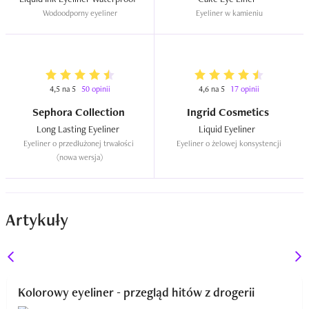
Wodoodporny eyeliner
Eyeliner w kamieniu
4,5 na 5
50 opinii
4,6 na 5
17 opinii
Sephora Collection
Ingrid Cosmetics
Long Lasting Eyeliner  
Liquid Eyeliner  
Eyeliner o przedłużonej trwałości 
Eyeliner o żelowej konsystencji
(nowa wersja)
Artykuły
Kolorowy eyeliner - przegląd hitów z drogerii