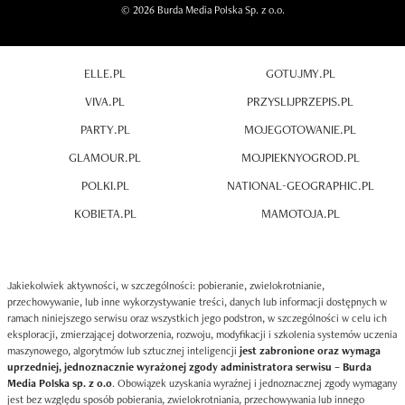
© 2026 Burda Media Polska Sp. z o.o.
ELLE.PL
GOTUJMY.PL
VIVA.PL
PRZYSLIJPRZEPIS.PL
PARTY.PL
MOJEGOTOWANIE.PL
GLAMOUR.PL
MOJPIEKNYOGROD.PL
POLKI.PL
NATIONAL-GEOGRAPHIC.PL
KOBIETA.PL
MAMOTOJA.PL
Jakiekolwiek aktywności, w szczególności: pobieranie, zwielokrotnianie,
przechowywanie, lub inne wykorzystywanie treści, danych lub informacji dostępnych w
ramach niniejszego serwisu oraz wszystkich jego podstron, w szczególności w celu ich
eksploracji, zmierzającej dotworzenia, rozwoju, modyfikacji i szkolenia systemów uczenia
maszynowego, algorytmów lub sztucznej inteligencji
jest zabronione oraz wymaga
uprzedniej, jednoznacznie wyrażonej zgody administratora serwisu – Burda
Media Polska sp. z o.o
. Obowiązek uzyskania wyraźnej i jednoznacznej zgody wymagany
jest bez względu sposób pobierania, zwielokrotniania, przechowywania lub innego