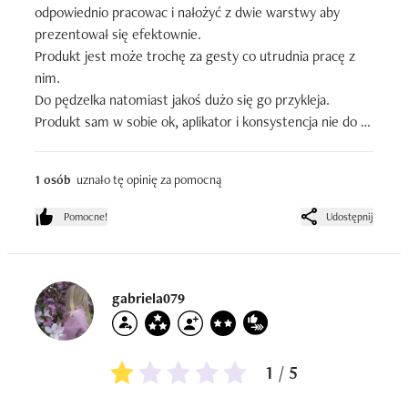
odpowiednio pracowac i nałożyć z dwie warstwy aby 
prezentował się efektownie.

Produkt jest może trochę za gesty co utrudnia pracę z 
nim.

Do pędzelka natomiast jakoś dużo się go przykleja.

Produkt sam w sobie ok, aplikator i konsystencja nie do 
końca.

Trwałość jest także rewelacyjna

1 osób
uznało tę opinię za pomocną
Cena niska i zachęcająca.
Pomocne!
Udostępnij
gabriela079
1 / 5