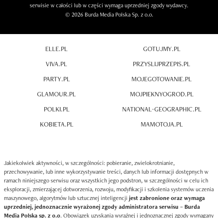
serwisie w całości lub w części wymaga uprzedniej zgody wydawcy.
© 2026 Burda Media Polska Sp. z o.o.
ELLE.PL
GOTUJMY.PL
VIVA.PL
PRZYSLIJPRZEPIS.PL
PARTY.PL
MOJEGOTOWANIE.PL
GLAMOUR.PL
MOJPIEKNYOGROD.PL
POLKI.PL
NATIONAL-GEOGRAPHIC.PL
KOBIETA.PL
MAMOTOJA.PL
Jakiekolwiek aktywności, w szczególności: pobieranie, zwielokrotnianie,
przechowywanie, lub inne wykorzystywanie treści, danych lub informacji dostępnych w
ramach niniejszego serwisu oraz wszystkich jego podstron, w szczególności w celu ich
eksploracji, zmierzającej dotworzenia, rozwoju, modyfikacji i szkolenia systemów uczenia
maszynowego, algorytmów lub sztucznej inteligencji
jest zabronione oraz wymaga
uprzedniej, jednoznacznie wyrażonej zgody administratora serwisu – Burda
Media Polska sp. z o.o
. Obowiązek uzyskania wyraźnej i jednoznacznej zgody wymagany