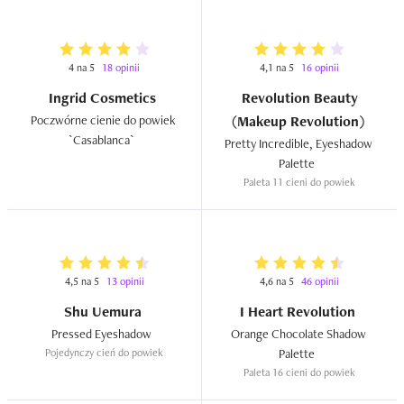
4 na 5
18 opinii
4,1 na 5
16 opinii
Ingrid Cosmetics
Revolution Beauty
Poczwórne cienie do powiek 
(Makeup Revolution)
`Casablanca`  
Pretty Incredible, Eyeshadow 
Palette  
Paleta 11 cieni do powiek
4,5 na 5
13 opinii
4,6 na 5
46 opinii
Shu Uemura
I Heart Revolution
Pressed Eyeshadow  
Orange Chocolate Shadow 
Pojedynczy cień do powiek
Palette  
Paleta 16 cieni do powiek