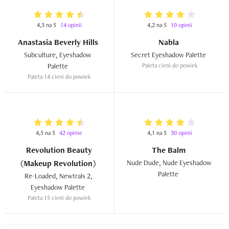
4,3 na 5
14 opinii
4,2 na 5
10 opinii
Anastasia Beverly Hills
Nabla
Subculture, Eyeshadow  
Secret Eyeshadow Palette  
Palette  
Paleta cieni do powiek
Paleta 14 cieni do powiek
4,5 na 5
42 opinie
4,1 na 5
30 opinii
Revolution Beauty
The Balm
(Makeup Revolution)
Nude Dude, Nude Eyeshadow 
Palette  
Re-Loaded, Newtrals 2, 
Eyeshadow Palette  
Paleta 15 cieni do powiek