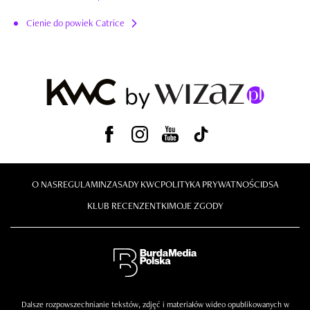
Cienie do powiek Catrice
O NAS
REGULAMIN
ZASADY KWC
POLITYKA PRYWATNOŚCI
DSA
KLUB RECENZENTKI
MOJE ZGODY
Dalsze rozpowszechnianie tekstów, zdjęć i materiałów wideo opublikowanych w