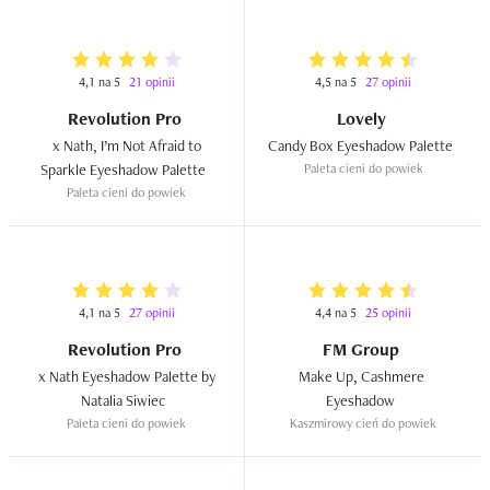
4,1 na 5
21 opinii
4,5 na 5
27 opinii
Revolution Pro
Lovely
 x Nath, I’m Not Afraid to 
Candy Box Eyeshadow Palette  
Sparkle Eyeshadow Palette  
Paleta cieni do powiek
Paleta cieni do powiek
4,1 na 5
27 opinii
4,4 na 5
25 opinii
Revolution Pro
FM Group
 x Nath Eyeshadow Palette by 
Make Up, Cashmere 
Natalia Siwiec  
Eyeshadow  
Paleta cieni do powiek
Kaszmirowy cień do powiek