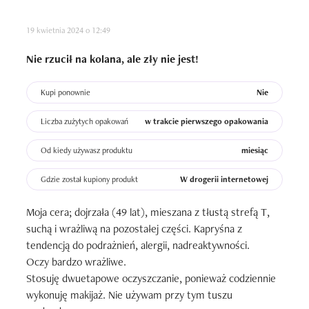
( z makijażu również), nie pozostawiając uczucia lepkości. 
19 kwietnia 2024 o 12:49
Skóra natomiast nabiera zdrowego blasku, wygląda 
naprawdę pięknie i zdrowo. 

Nie rzucił na kolana, ale zły nie jest!
Balsam pachnie przecudnie. Jest to zapach słodki, nieco 
Kupi ponownie
Nie
cukierkowy, ale zarazem szalenie kobiecy. Ico ciekawe - 
te słodkie nuty jakoś mnie nie męczą.

Liczba zużytych opakowań
w trakcie pierwszego opakowania
Opakowanie to cacko - dużo różu.

Czy kupię ponownie? Tak, bo balsam - podobnie jak ten od 
Od kiedy używasz produktu
miesiąc
Danucery- potrafi uzależnić. Wybaczam mu nawet slabą 
Gdzie został kupiony produkt
W drogerii internetowej
wydajność..Jeżeli kogoś nie odstrasza cena, to naprawdę 
polecam.
Moja cera; dojrzała (49 lat), mieszana z tłustą strefą T, 
suchą i wrażliwą na pozostałej części. Kapryśna z 
tendencją do podrażnień, alergii, nadreaktywności.

Oczy bardzo wrażliwe.

Stosuję dwuetapowe oczyszczanie, ponieważ codziennie 
wykonuję makijaż. Nie używam przy tym tuszu 