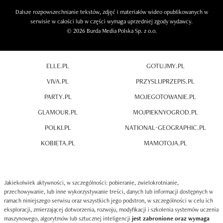
Dalsze rozpowszechnianie tekstów, zdjęć i materiałów wideo opublikowanych w
serwisie w całości lub w części wymaga uprzedniej zgody wydawcy.
© 2026 Burda Media Polska Sp. z o.o.
ELLE.PL
GOTUJMY.PL
VIVA.PL
PRZYSLIJPRZEPIS.PL
PARTY.PL
MOJEGOTOWANIE.PL
GLAMOUR.PL
MOJPIEKNYOGROD.PL
POLKI.PL
NATIONAL-GEOGRAPHIC.PL
KOBIETA.PL
MAMOTOJA.PL
Jakiekolwiek aktywności, w szczególności: pobieranie, zwielokrotnianie,
przechowywanie, lub inne wykorzystywanie treści, danych lub informacji dostępnych w
ramach niniejszego serwisu oraz wszystkich jego podstron, w szczególności w celu ich
eksploracji, zmierzającej dotworzenia, rozwoju, modyfikacji i szkolenia systemów uczenia
maszynowego, algorytmów lub sztucznej inteligencji
jest zabronione oraz wymaga