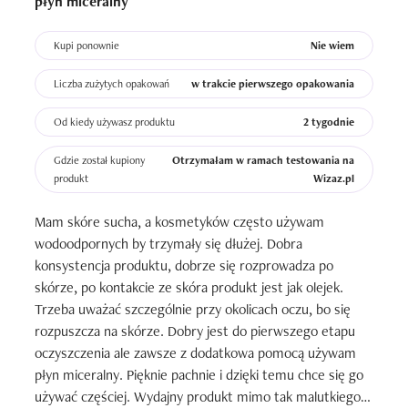
płyn miceralny
Formuła balsamu jest dużo gęstsza i trudniej mi ją usunąć 
Kupi ponownie
Nie wiem
z twarzy. Przy nałożeniu małej ilości, balsam słabo radzi 
sobie z rozpuszczeniem makijażu-szczególnie oczu, z 
Liczba zużytych opakowań
w trakcie pierwszego opakowania
kolei przy nałożeniu zbyt dużej ilości-trudniej go zmyć.

Od kiedy używasz produktu
2 tygodnie
Kosmetyk bardzo ładnie pachnie, używanie go jest 
Gdzie został kupiony
Otrzymałam w ramach testowania na
przyjemne, jest przyjazny skórze, bo nie podrażnia, ale za 
produkt
Wizaz.pl
tę cenę spodziewałam się efektu WOW, tymczasem nie 
zauważyłam spektakularnych rezultatów.

Mam skóre sucha, a kosmetyków często używam 
wodoodpornych by trzymały się dłużej. Dobra 
Opakowanie to szklany słoiczek z zakrętką w kolorze 
konsystencja produktu, dobrze się rozprowadza po 
ślicznego, cukierkowego różu.

skórze, po kontakcie ze skóra produkt jest jak olejek. 
Skład ma dobry, naturalny (77% składników pochodzenia 
Trzeba uważać szczególnie przy okolicach oczu, bo się 
naturalnego), ekologiczny, bez substancji perfumujących, 
rozpuszcza na skórze. Dobry jest do pierwszego etapu 
bez ftalanów i olejów mineralnych:

oczyszczenia ale zawsze z dodatkowa pomocą używam 
*olej ze słodkich migdałów – łagodzi i nawilża skórę, 
płyn miceralny. Pięknie pachnie i dzięki temu chce się go 
zapewnia redukcję obrzęków

używać częściej. Wydajny produkt mimo tak malutkiego 
*olejek jojoba – nawilża i łagodzi skórę, dodaje jej 