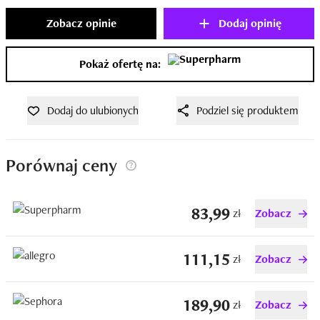
Zobacz opinie
Dodaj opinię
Pokaż ofertę na:
Dodaj do ulubionych
Podziel się produktem
Porównaj ceny
83,99
zł
Zobacz
111,15
zł
Zobacz
189,90
zł
Zobacz