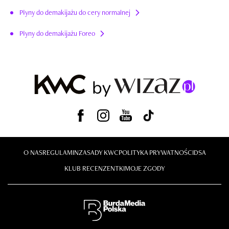
Płyny do demakijażu do cery normalnej
Płyny do demakijażu Foreo
O NAS
REGULAMIN
ZASADY KWC
POLITYKA PRYWATNOŚCI
DSA
KLUB RECENZENTKI
MOJE ZGODY