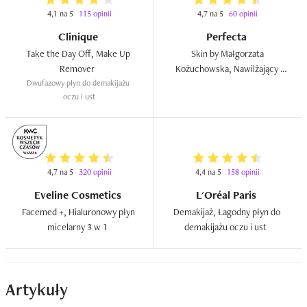
4,1 na 5
115 opinii
4,7 na 5
60 opinii
Clinique
Perfecta
Take the Day Off, Make Up 
 Skin by Małgorzata 
Remover  
Kożuchowska, Nawilżający 
Dwufazowy płyn do demakijażu 
płyn micelarny 3 w 1  
oczu i ust
4,7 na 5
320 opinii
4,4 na 5
158 opinii
Eveline Cosmetics
L'Oréal Paris
Facemed +, Hialuronowy płyn 
Demakijaż, Łagodny płyn do 
micelarny 3 w 1  
demakijażu oczu i ust  
Artykuły