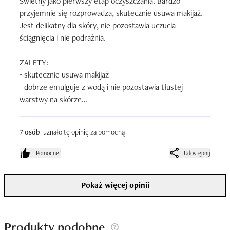
Świetny jako pierwszy etap oczyszczania. Bardzo 
przyjemnie się rozprowadza, skutecznie usuwa makijaż. 
Jest delikatny dla skóry, nie pozostawia uczucia 
ściągnięcia i nie podrażnia. 

ZALETY:

- skutecznie usuwa makijaż

- dobrze emulguje z wodą i nie pozostawia tłustej 
warstwy na skórze

- nie szczypie w oczy i nie zostawia mgły na oczach, 

- nie podrażnia i nie daje uczucia ściągnięcia skóry

7 osób
uznało tę opinię za pomocną
- solidne, piękne opakowanie

- dobrze się rozprowadza

Pomocne!
Udostępnij
- przyjemnie pachnie

Pokaż więcej opinii
WADY:

- cena w stosunku do pojemności jest  wysoka. Na rynku 
jest obecnie dużo podobnie działających produktów w 
niższych cenach i tylko z tego względu nie jestem pewna 
Produkty podobne