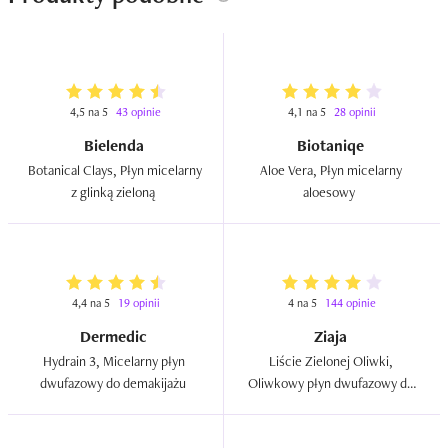
czy sięgnęłabym po ten produkt ponownie.
4,5 na 5
43 opinie
4,1 na 5
28 opinii
Bielenda
Biotaniqe
Botanical Clays, Płyn micelarny 
Aloe Vera, Płyn micelarny 
z glinką zieloną  
aloesowy  
4,4 na 5
19 opinii
4 na 5
144 opinie
Dermedic
Ziaja
Hydrain 3, Micelarny płyn 
Liście Zielonej Oliwki, 
dwufazowy do demakijażu  
Oliwkowy płyn dwufazowy do 
demakijażu ust i oczu  