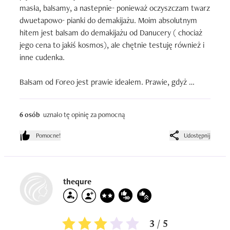
masła, balsamy, a nastepnie- ponieważ oczyszczam twarz 
dwuetapowo- pianki do demakijażu. Moim absolutnym 
hitem jest balsam do demakijażu od Danucery ( chociaż 
jego cena to jakiś kosmos), ale chętnie testuję również i 
inne cudenka.

Balsam od Foreo jest prawie ideałem. Prawie, gdyż 
wydajność ma kiepską i zużywa się szybko.Ja wprawdzie 
kupiłam go na promocji na Notino za jakieś 155 złotych, 
6 osób
uznało tę opinię za pomocną
ale to i tak dużo i za taką cenę liczyłam , że wystarczy mi 
na dłużej, a nie na miesiąc. Przyznaję, że nie żałowałam 
Pomocne!
Udostępnij
go sobie podczas oczyszczania, choć nigdy nie używam 
tego typu produktów do demakijażu oczu ( jestem po 
dwóch operacjach okulistycznych). 

thequre
Balsam jest świetny dla mojej suchej odwodnionej i 
dojrzałej skóry. Jest tłuściutki i treściwy, ale jednocześnie 
niezwykle przyjemny w użyciu. Nie zapycha, nie 
3 / 5
podrażnia, za to koi i zmiękcza skórę. Dobrze ją oczyszcza 