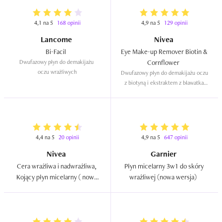
4,1 na 5
168 opinii
4,9 na 5
129 opinii
Lancome
Nivea
Bi-Facil  
Eye Make-up Remover Biotin & 
Dwufazowy płyn do demakijażu 
Cornflower  
oczu wrażliwych
Dwufazowy płyn do demakijażu oczu 
z biotyną i ekstraktem z bławatka 
(nowa wersja)
4,4 na 5
20 opinii
4,9 na 5
647 opinii
Nivea
Garnier
Cera wrażliwa i nadwrażliwa, 
Płyn micelarny 3w1 do skóry 
Kojący płyn micelarny ( nowa 
wrażliwej (nowa wersja)  
wersja)  