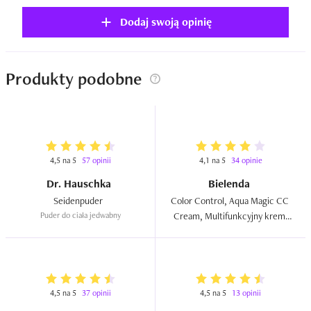
Dodaj swoją opinię
Produkty podobne
4,5 na 5
57 opinii
4,1 na 5
34 opinie
Dr. Hauschka
Bielenda
Seidenpuder  
Color Control, Aqua Magic CC 
Puder do ciała jedwabny
Cream, Multifunkcyjny krem 
korygujący do ciała 10 w 1 
wodoodporny SPF 6  
4,5 na 5
37 opinii
4,5 na 5
13 opinii