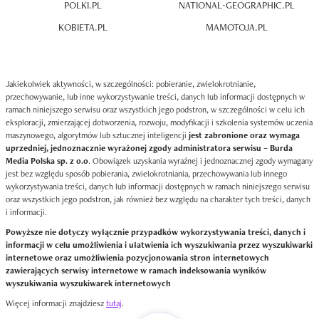
POLKI.PL
NATIONAL-GEOGRAPHIC.PL
KOBIETA.PL
MAMOTOJA.PL
Jakiekolwiek aktywności, w szczególności: pobieranie, zwielokrotnianie,
przechowywanie, lub inne wykorzystywanie treści, danych lub informacji dostępnych w
ramach niniejszego serwisu oraz wszystkich jego podstron, w szczególności w celu ich
eksploracji, zmierzającej dotworzenia, rozwoju, modyfikacji i szkolenia systemów uczenia
maszynowego, algorytmów lub sztucznej inteligencji
jest zabronione oraz wymaga
uprzedniej, jednoznacznie wyrażonej zgody administratora serwisu – Burda
Media Polska sp. z o.o
. Obowiązek uzyskania wyraźnej i jednoznacznej zgody wymagany
jest bez względu sposób pobierania, zwielokrotniania, przechowywania lub innego
wykorzystywania treści, danych lub informacji dostępnych w ramach niniejszego serwisu
oraz wszystkich jego podstron, jak również bez względu na charakter tych treści, danych
i informacji.
Powyższe nie dotyczy wyłącznie przypadków wykorzystywania treści, danych i
informacji w celu umożliwienia i ułatwienia ich wyszukiwania przez wyszukiwarki
internetowe oraz umożliwienia pozycjonowania stron internetowych
zawierających serwisy internetowe w ramach indeksowania wyników
wyszukiwania wyszukiwarek internetowych
Więcej informacji znajdziesz
tutaj
.