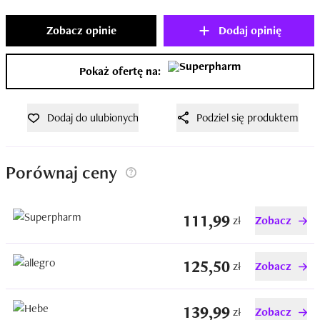
Zobacz opinie
Dodaj opinię
Pokaż ofertę na:
Dodaj do ulubionych
Podziel się produktem
Porównaj ceny
111,99
zł
Zobacz
125,50
zł
Zobacz
139,99
zł
Zobacz