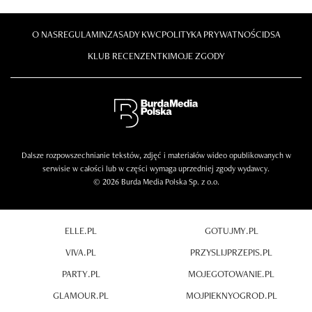
O NAS
REGULAMIN
ZASADY KWC
POLITYKA PRYWATNOŚCI
DSA
KLUB RECENZENTKI
MOJE ZGODY
Dalsze rozpowszechnianie tekstów, zdjęć i materiałów wideo opublikowanych w
serwisie w całości lub w części wymaga uprzedniej zgody wydawcy.
© 2026 Burda Media Polska Sp. z o.o.
ELLE.PL
GOTUJMY.PL
VIVA.PL
PRZYSLIJPRZEPIS.PL
PARTY.PL
MOJEGOTOWANIE.PL
GLAMOUR.PL
MOJPIEKNYOGROD.PL