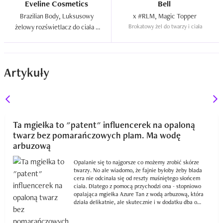
Eveline Cosmetics
Bell
Brazilian Body, Luksusowy 
 x #RLM, Magic Topper  
żelowy rozświetlacz do ciała 5 
Brokatowy żel do twarzy i ciała
w 1  
Artykuły
Ta mgiełka to "patent" influencerek na opaloną
twarz bez pomarańczowych plam. Ma wodę
arbuzową
Opalanie się to najgorsze co możemy zrobić skórze
twarzy. No ale wiadomo, że fajnie byłoby żeby blada
cera nie odcinała się od reszty muśniętego słońcem
ciała. Dlatego z pomocą przychodzi ona - stopniowo
opalająca mgiełka Azure Tan z wodą arbuzową, która
działa delikatnie, ale skutecznie i w dodatku dba o
skórę.