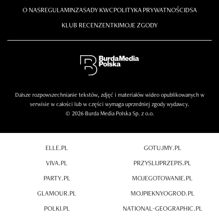
O NAS
REGULAMIN
ZASADY KWC
POLITYKA PRYWATNOŚCI
DSA
KLUB RECENZENTKI
MOJE ZGODY
Dalsze rozpowszechnianie tekstów, zdjęć i materiałów wideo opublikowanych w
serwisie w całości lub w części wymaga uprzedniej zgody wydawcy.
© 2026 Burda Media Polska Sp. z o.o.
ELLE.PL
GOTUJMY.PL
VIVA.PL
PRZYSLIJPRZEPIS.PL
PARTY.PL
MOJEGOTOWANIE.PL
GLAMOUR.PL
MOJPIEKNYOGROD.PL
POLKI.PL
NATIONAL-GEOGRAPHIC.PL