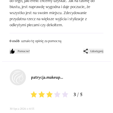
do tego, jaki efekt chcemy uzyskać. Jak na taśmę do 
biustu, jest naprawdę wygodna i daje poczucie, że 
wszystko jest na swoim miejscu. Zdecydowanie 
przydatna rzecz na większe wyjścia i stylizacje z 
odkrytymi plecami czy dekoltem.
0 osób
uznało tę opinię za pomocną
Pomocne!
Udostępnij
patrycja.makeuppoland
3 / 5
30 lipca 2026 o 4:55