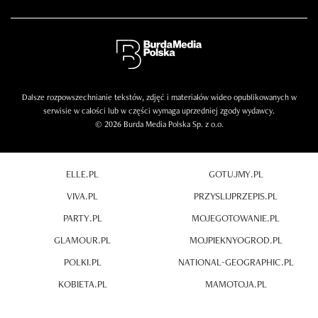
Dalsze rozpowszechnianie tekstów, zdjęć i materiałów wideo opublikowanych w
serwisie w całości lub w części wymaga uprzedniej zgody wydawcy.
© 2026 Burda Media Polska Sp. z o.o.
ELLE.PL
GOTUJMY.PL
VIVA.PL
PRZYSLIJPRZEPIS.PL
PARTY.PL
MOJEGOTOWANIE.PL
GLAMOUR.PL
MOJPIEKNYOGROD.PL
POLKI.PL
NATIONAL-GEOGRAPHIC.PL
KOBIETA.PL
MAMOTOJA.PL