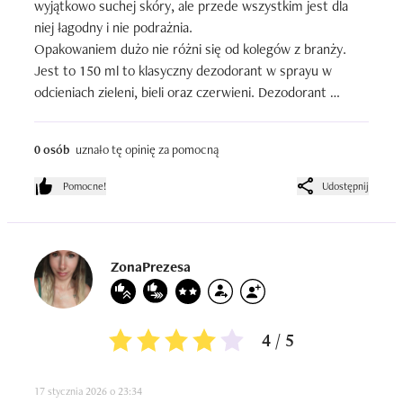
wyjątkowo suchej skóry, ale przede wszystkim jest dla 
niej łagodny i nie podrażnia.

Opakowaniem dużo nie różni się od kolegów z branży. 
Jest to 150 ml to klasyczny dezodorant w sprayu w 
odcieniach zieleni, bieli oraz czerwieni. Dezodorant 
idealnie rozpyla płyn pod pachami, przy tym nie 
powodując dyskomfortu jednak może brudzić ubrania, 
0 osób
uznało tę opinię za pomocną
zwłaszcza te czarne. Charakterystyczny i subtelny zapach 
Borotalco dodaje uczucia czystości i elegancji. To 
Pomocne!
Udostępnij
pudrowo -cytrusowa mieszanka z dodatkiem delikatnej 
woni białych kwiatów. Piękny zapach, który idealnie 
maskuje nieprzyjemną woń potu.  Długotrwała ochrona 
produktu winika z świetnej formuły w której zawarto m.in 
ZonaPrezesa
mikrocząsteczki talku, pochłaniające wilgoć oraz 
niechciane zapachy,  jak i delikatne substanje pielegnujące  
zapobiegające podrażnieniom skóry. Produkt testuje od 
4 / 5
miesięcy podczas różnych aktywności i muszę przyznać 
że radzi sobie świetnie. Długie godziny spędzone w 
17 stycznia 2026 o 23:34
górach, stresujące spotkania w pracy lub chociażby 