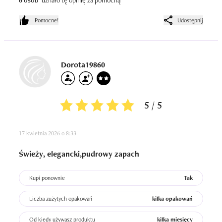
6 osób
uznało tę opinię za pomocną
dozowanie produktu. Dezodorant jest bardzo wydajny, a 
przede wszystkim skuteczny. 

Pomocne!
Udostępnij
Cena za opakowanie to około 16 zł, więc normalna za 
tego typu produkty. Dla mnie jest ok.
Dorota19860
5 / 5
17 kwietnia 2026 o 8:33
Świeży, elegancki,pudrowy zapach
Kupi ponownie
Tak
Liczba zużytych opakowań
kilka opakowań
Od kiedy używasz produktu
kilka miesięcy