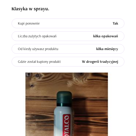
treningi na siłowni są zapezpieczone przez Borotalco.  
Klasyka w sprayu.
Odkąd stosuje ten dezodorant to nigdy nie poczułam się 
niekomfortowo podczas jakiejkolwiek aktywności. 
Kupi ponownie
Tak
Świetnie radzi sobie z potem niwelując jego przykry 
zapach oraz absorbując wilgoć. Jego cena jest przystępna 
Liczba zużytych opakowań
kilka opakowań
a dostępność
Od kiedy używasz produktu
kilka miesięcy
Gdzie został kupiony produkt
W drogerii tradycyjnej