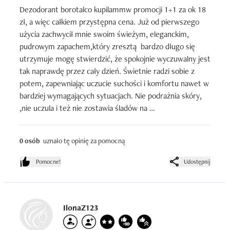
Dezodorant borotalco kupilammw promocji 1+1 za ok 18 
zł, a więc całkiem przystępna cena. Już od pierwszego 
użycia zachwycił mnie swoim świeżym, eleganckim, 
pudrowym zapachem,który zresztą  bardzo długo się 
utrzymuje mogę stwierdzić, że spokojnie wyczuwalny jest 
tak naprawdę przez cały dzień. Świetnie radzi sobie z 
potem, zapewniając uczucie suchości i komfortu nawet w 
bardziej wymagających sytuacjach. Nie podrażnia skóry, 
,nie uczula i też nie zostawia śladów na 
ubraniach.Opakowanie to typowa metalowa butelka z , 
wygodnym sprayem, dobrze i równomiernie  się 
0 osób
uznało tę opinię za pomocną
rozpyla.Jest wygodny w użyciu i bardzo wydajny. Szata 
graficzna jest prosta ale i elegancka, co świetnie oddaje 
Pomocne!
Udostępnij
klasyczny charakter produktu. Zdecydowanie jest to 
produkt który warto wypróbować.
IlonaZ123