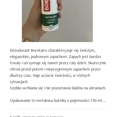
Dezodorant Borotalco charakteryzuje się świeżym, 
eleganckim, pudrowym zapachem. Zapach jest bardzo 
trwały i utrzymuje się nawet przez cały dzień. Skutecznie 
chroni przed potem i nieprzyjemnym zapachem przez 
dłuższy czas. Daje uczucie świeżości, w różnych 
sytuacjach.

Szybko wchłania się i nie pozostawia śladów na ubraniach.

Opakowanie to metalowa butelka o pojemności 150 ml z 
atomizerem. Szata graficzna wygląda estetycznie.

Atomizer pracuje płynnie, nie zacina się i ułatwia 