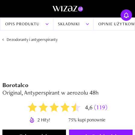
OPIS PRODUKTU
SKŁADNIKI
OPINIE UŻYTKO
Dezodoranty i antyperspiranty
Borotalco
Original, Antyperspirant w aerozolu 48h
4,6
(119)
2 Hity!
75% kupi ponownie