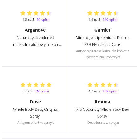
4,3 na 5
19 opinii
4,6 na 5
140 opinii
Arganove
Garnier
Naturalny dezodorant 
Mineral, Antiperspirant Roll-on 
mineralny ałunowy roll-on 
72H Hyaluronic Care  
`Drzewo agarowe`  
Antyperspirant w kulce dla kobiet z 
kwasem hialuronowym
5 na 5
128 opinii
4,7 na 5
109 opinii
Dove
Rexona
Whole Body Deo, Original 
Rio Coconut, Whole Body Deo 
Spray  
Spray  
Antyperspirant w spray'u
Dezodorant w sprayu