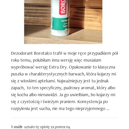
Dezodorant Borotalco trafił w moje ręce przypadkiem pół 
roku temu, polubiłam inna wersję więc musiałam 
wypróbować wersję Extra Dry. Opakowanie to klasyczna 
puszka w charakterystycznych barwach, która kojarzy mi 
się z włoskimi aptekami. Najważniejszy jest tu jednak 
zapach,  to ten specyficzny, pudrowy aromat, który albo 
się kocha albo nienawidzi. Ja go uwielbiam, bo kojarzy mi 
się z czystością i świeżym praniem. Konsystencja po 
rozpyleniu jest sucha, nie ma tego nieprzyjemnego 
uczucia mokrej pachy, co dla mnie jest kluczowe, gdy 
rano spieszę się do wyjścia. Faktycznie trzyma fason 
1 osób
uznało tę opinię za pomocną