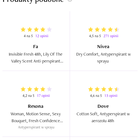
4 na 5
12 opinii
4,5 na 5
271 opinii
Fa
Nivea
Invisible Fresh 48h, Lily Of The 
Dry Comfort, Antyperspirant w 
Valley Scent Anti-perspirant 
sprayu  
Spray (Antyperspirant w 
sprayu)  
4,2 na 5
17 opinii
4,6 na 5
13 opinii
Rexona
Dove
Woman, Motion Sense, Sexy 
Cotton Soft, Antyperspirant w 
Bouquet, Fresh Confidence 
aerozolu 48h  
Antyperspirant w sprayu
48h Anti-perspirant Spray  