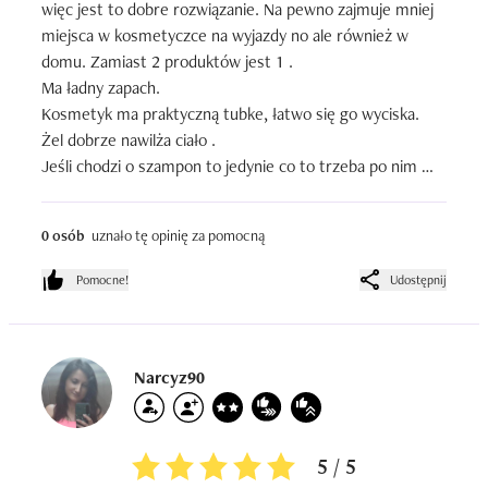
więc jest to dobre rozwiązanie. Na pewno zajmuje mniej 
miejsca w kosmetyczce na wyjazdy no ale również w 
domu. Zamiast 2 produktów jest 1 . 

Ma ładny zapach. 

Kosmetyk ma praktyczną tubke, łatwo się go wyciska.

Żel dobrze nawilża ciało .

Jeśli chodzi o szampon to jedynie co to trzeba po nim 
użyć najlepiej odzywki bo włosy cięzko się rozczesuje.
0 osób
uznało tę opinię za pomocną
Pomocne!
Udostępnij
Narcyz90
5 / 5