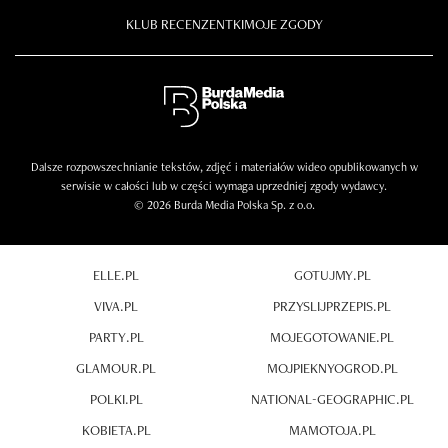
KLUB RECENZENTKI
MOJE ZGODY
Dalsze rozpowszechnianie tekstów, zdjęć i materiałów wideo opublikowanych w
serwisie w całości lub w części wymaga uprzedniej zgody wydawcy.
© 2026 Burda Media Polska Sp. z o.o.
ELLE.PL
GOTUJMY.PL
VIVA.PL
PRZYSLIJPRZEPIS.PL
PARTY.PL
MOJEGOTOWANIE.PL
GLAMOUR.PL
MOJPIEKNYOGROD.PL
POLKI.PL
NATIONAL-GEOGRAPHIC.PL
KOBIETA.PL
MAMOTOJA.PL