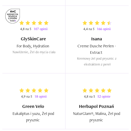
4,8 na 5
107 opinii
4,4 na 5
166 opinii
GlySkinCare
Isana
For Body, Hydration  
Creme Dusche Perlen - 
Nawilżenie, Żel do mycia ciała
Extract  
Kremowy żel pod prysznic z 
ekstraktem z pereł
4,9 na 5
18 opinii
4,8 na 5
52 opinie
Green Velo
Herbapol Poznań
Eukaliptus i yuzu, Żel pod 
NaturGlam®, Malina, Żel pod 
prysznic  
prysznic  