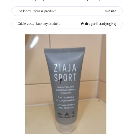
Kosmetyk świetnie nadaje się na siłownię,  gdzie im mniej 
kosmetyków tym lepiej, ale też w domowych warunkach 
Od kiedy używasz produktu
miesiąc
będzie dobry. Oceniam go dobrze, bo nie ma w sumie 
Gdzie został kupiony produkt
W drogerii tradycyjnej
wad. To co do niego należy, to robi, myje, oczyszcza, 
pozostawia skórę nawilzoną.