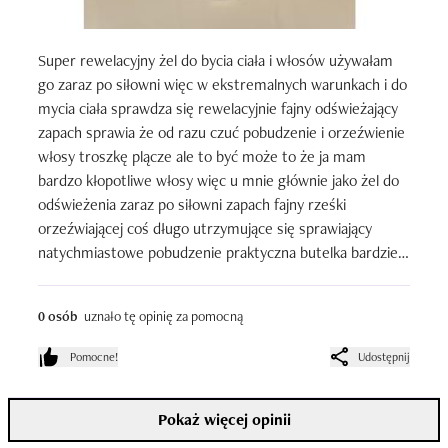
Super rewelacyjny żel do bycia ciała i włosów używałam 
go zaraz po siłowni więc w ekstremalnych warunkach i do 
mycia ciała sprawdza się rewelacyjnie fajny odświeżający 
zapach sprawia że od razu czuć pobudzenie i orzeźwienie 
włosy troszkę plącze ale to być może to że ja mam 
bardzo kłopotliwe włosy więc u mnie głównie jako żel do 
odświeżenia zaraz po siłowni zapach fajny rześki 
orzeźwiającej coś długo utrzymujące się sprawiający 
natychmiastowe pobudzenie praktyczna butelka bardziej 
tubka która ułatwia to zadanie produktu bezpośrednio 
pod prysznicem
0 osób
uznało tę opinię za pomocną
Pomocne!
Udostępnij
Pokaż więcej opinii