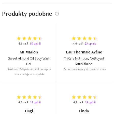
Produkty podobne
4,6 na 5
50 opinii
4,6 na 5
23 opinie
MI Marion
Eau Thermale Avène
Sweet Almond Oil Body Wash 
TriXera Nutrition, Nettoyant 
Gel  
Multi-fluide  
Roślinne Odżywienie, Żel do mycia 
Żel oczyszczający do twarzy i ciała
ciała z olejem z migdała
4,5 na 5
11 opinii
4,7 na 5
19 opinii
Hagi
Linda