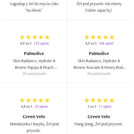
Łagodzący żel do mycia ciała 
Żel pod prysznic micelarny 
`Na śliwki`  
(różne zapachy)  
4,9 na 5
112 opinie
4,9 na 5
106 opinii
Palmolive
Palmolive
Skin Radiance, Hydrate & 
Skin Radiance, Hydrate & 
Renew Papaya & Peach 
Renew Avocado & Honey Body 
Żel pod prysznic
Blossom Body Wash  
Żel pod prysznic
Wash  
4,8 na 5
23 opinie
5 na 5
11 opinii
Green Velo
Green Velo
Mandarynka i bazylia, Żel pod 
Ylang ylang, Żel pod prysznic  
prysznic  