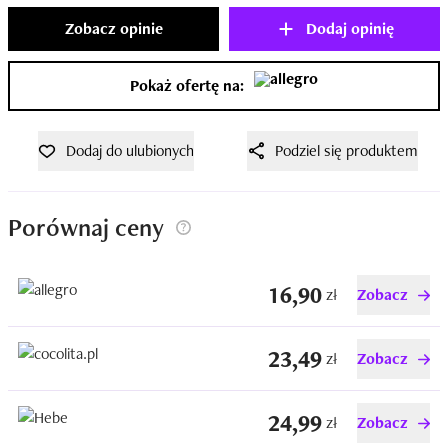
Zobacz opinie
Dodaj opinię
Pokaż ofertę na:
Dodaj do ulubionych
Podziel się produktem
Porównaj ceny
16,90
zł
Zobacz
23,49
zł
Zobacz
24,99
zł
Zobacz