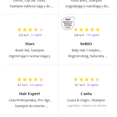
Elseve, Glycolic Gloss, 
Gloss Boss, Szampon 
Szampon nabłyszczający do 
wygładzająco-nawilżający do 
włosów matowych, bez 
włosów  
połysku  
4,2 na 5
11 opinii
4,8 na 5
112 opinie
Stars
beBIO
Bond-Aid, Szampon 
Baby Hair Complex, 
regenerująco-wzmacniający  
Regenerating, Naturalny 
szampon regenerujący  
4,7 na 5
112 opinie
4,7 na 5
52 opinie
Hair Expert
Cantu
Linia Profesjonalna, Pro-Age, 
Guava & Ginger, Shampoo  
Szampon do włosów 
Łagodzący szampon do włosów
upiększający dla dojrzałej skóry 