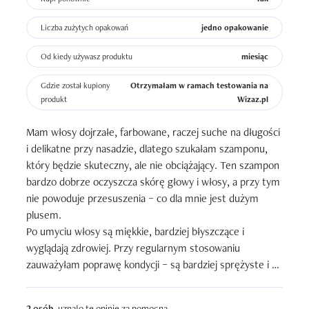
Liczba zużytych opakowań
jedno opakowanie
Od kiedy używasz produktu
miesiąc
Gdzie został kupiony
Otrzymałam w ramach testowania na
produkt
Wizaz.pl
Mam włosy dojrzałe, farbowane, raczej suche na długości 
i delikatne przy nasadzie, dlatego szukałam szamponu, 
który będzie skuteczny, ale nie obciążający. Ten szampon 
bardzo dobrze oczyszcza skórę głowy i włosy, a przy tym 
nie powoduje przesuszenia – co dla mnie jest dużym 
plusem.

Po umyciu włosy są miękkie, bardziej błyszczące i 
wyglądają zdrowiej. Przy regularnym stosowaniu 
zauważyłam poprawę kondycji – są bardziej sprężyste i 
lepiej się układają. Dodatkowo mam wrażenie, że kolor 
włosów farbowanych dłużej zachowuje świeżość.

2 osób
uznało tę opinię za pomocną