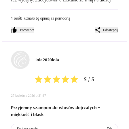
1 osób
uznało tę opinię za pomocną
Pomocne!
Udostępnij
lola2020lola
5 / 5
27 kwietnia 2026 o 21:17
Przyjemny szampon do włosów dojrzałych –
miękkość i blask
Kupi ponownie
Tak