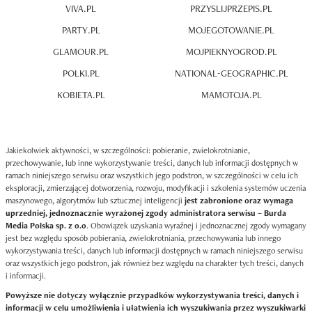
VIVA.PL
PRZYSLIJPRZEPIS.PL
PARTY.PL
MOJEGOTOWANIE.PL
GLAMOUR.PL
MOJPIEKNYOGROD.PL
POLKI.PL
NATIONAL-GEOGRAPHIC.PL
KOBIETA.PL
MAMOTOJA.PL
Jakiekolwiek aktywności, w szczególności: pobieranie, zwielokrotnianie,
przechowywanie, lub inne wykorzystywanie treści, danych lub informacji dostępnych w
ramach niniejszego serwisu oraz wszystkich jego podstron, w szczególności w celu ich
eksploracji, zmierzającej dotworzenia, rozwoju, modyfikacji i szkolenia systemów uczenia
maszynowego, algorytmów lub sztucznej inteligencji
jest zabronione oraz wymaga
uprzedniej, jednoznacznie wyrażonej zgody administratora serwisu – Burda
Media Polska sp. z o.o
. Obowiązek uzyskania wyraźnej i jednoznacznej zgody wymagany
jest bez względu sposób pobierania, zwielokrotniania, przechowywania lub innego
wykorzystywania treści, danych lub informacji dostępnych w ramach niniejszego serwisu
oraz wszystkich jego podstron, jak również bez względu na charakter tych treści, danych
i informacji.
Powyższe nie dotyczy wyłącznie przypadków wykorzystywania treści, danych i
informacji w celu umożliwienia i ułatwienia ich wyszukiwania przez wyszukiwarki