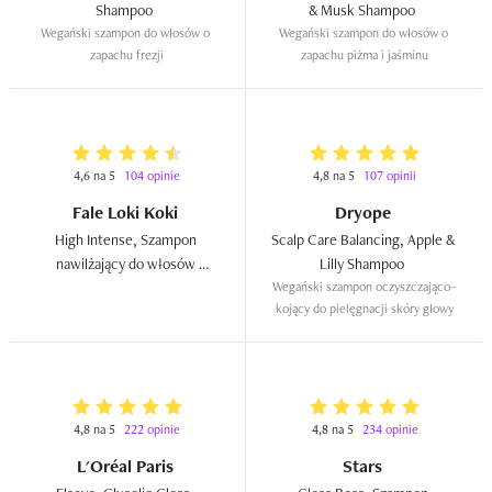
Shampoo  
& Musk Shampoo  
Wegański szampon do włosów o 
Wegański szampon do włosów o 
zapachu frezji
zapachu piżma i jaśminu
4,6 na 5
104 opinie
4,8 na 5
107 opinii
Fale Loki Koki
Dryope
High Intense, Szampon 
Scalp Care Balancing, Apple & 
nawilżający do włosów 
Lilly Shampoo  
suchych i zniszczonych  
Wegański szampon oczyszczająco–
kojący do pielęgnacji skóry głowy
4,8 na 5
222 opinie
4,8 na 5
234 opinie
L'Oréal Paris
Stars