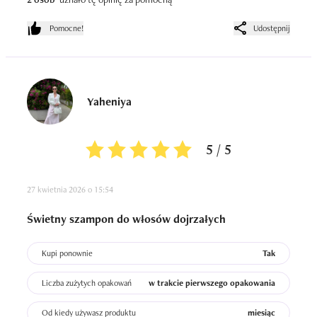
Szampon dobrze się pieni, ma przyjemny, delikatny 
zapach i jest wydajny. Jeśli chodzi o ograniczenie 
Pomocne!
Udostępnij
wypadania – efekt jest raczej subtelny, ale ogólne 
wzmocnienie włosów jest zauważalne.

Dla mnie to fajny, codzienny szampon do włosów 
dojrzałych i farbowanych – bez efektu „wow”, ale solidnie 
Yaheniya
poprawiający wygląd włosów.
5 / 5
27 kwietnia 2026 o 15:54
Świetny szampon do włosów dojrzałych
Kupi ponownie
Tak
Liczba zużytych opakowań
w trakcie pierwszego opakowania
Od kiedy używasz produktu
miesiąc