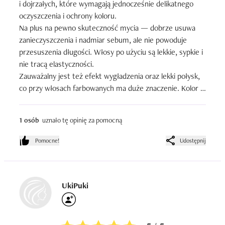
i dojrzałych, które wymagają jednocześnie delikatnego 
oczyszczenia i ochrony koloru.

Na plus na pewno skuteczność mycia — dobrze usuwa 
zanieczyszczenia i nadmiar sebum, ale nie powoduje 
przesuszenia długości. Włosy po użyciu są lekkie, sypkie i 
nie tracą elastyczności.

Zauważalny jest też efekt wygładzenia oraz lekki połysk, 
co przy włosach farbowanych ma duże znaczenie. Kolor 
nie wypłukuje się szybciej niż przy innych szamponach z 
tej półki cenowej — powiedziałabym, że utrzymuje się na 
1 osób
uznało tę opinię za pomocną
standardowym, a nawet lekko lepszym poziomie.

Szampon dobrze się pieni i jest wydajny. Formuła nie 
Pomocne!
Udostępnij
obciąża włosów ani skóry głowy, nie zauważyłam 
podrażnień.

To solidny produkt do codziennej pielęgnacji włosów 
farbowanych — szczególnie dla osób szukających 
UkiPuki
równowagi między oczyszczaniem a delikatnością.