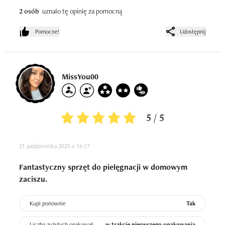
realnie odblokowuje. Trzeba też nauczyć się 
2 osób
uznało tę opinię za pomocną
odpowiedniego kąta i wilgotności skóry, inaczej efekt jest 
minimalny.

Pomocne!
Udostępnij
Podsumowując: przy wrażliwej, odwodnionej skórze 
sprawdza się jako delikatny, regularny zabieg. Jeśli ktoś 
liczy na mocne oczyszczenie jak po kosmetyczce, może 
MissYou00
czuć niedosyt
5 / 5
21 października 2025 o 16:17
Fantastyczny sprzęt do pielęgnacji w domowym
zaciszu.
Kupi ponownie
Tak
Liczba zużytych opakowań
w trakcie pierwszego opakowania