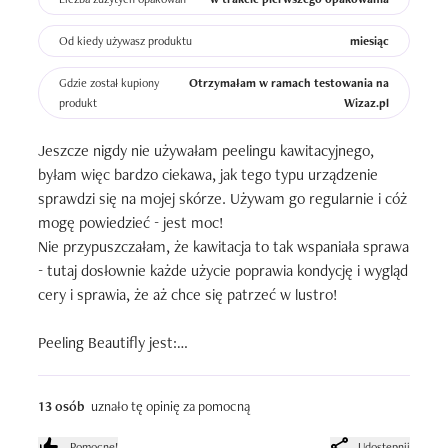
Od kiedy używasz produktu
miesiąc
Gdzie został kupiony
Otrzymałam w ramach testowania na
produkt
Wizaz.pl
Jeszcze nigdy nie używałam peelingu kawitacyjnego, 
byłam więc bardzo ciekawa, jak tego typu urządzenie 
sprawdzi się na mojej skórze. Używam go regularnie i cóż 
mogę powiedzieć - jest moc!

Nie przypuszczałam, że kawitacja to tak wspaniała sprawa 
- tutaj dosłownie każde użycie poprawia kondycję i wygląd 
cery i sprawia, że aż chce się patrzeć w lustro!

Peeling Beautifly jest:

+ Lekki i poręczny - ładowany przez USB, niewielkich 
rozmiarów i w uroczym, różowym kolorze.

13 osób
uznało tę opinię za pomocną
+ Łatwy w obsłudze - mamy tutaj jeden przycisk i trzy 
tryby - pierwszy to peeling, drugi to nawilżanie, trzeci 
Pomocne!
Udostępnij