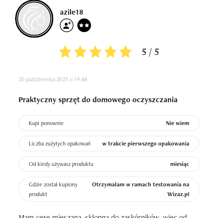
azile18
5 / 5
20 października 2025 o 19:48
Praktyczny sprzęt do domowego oczyszczania
Kupi ponownie
Nie wiem
Liczba zużytych opakowań
w trakcie pierwszego opakowania
Od kiedy używasz produktu
miesiąc
Gdzie został kupiony
Otrzymałam w ramach testowania na
produkt
Wizaz.pl
Mam cerę mieszaną, skłonną do zaskórników, więc od 