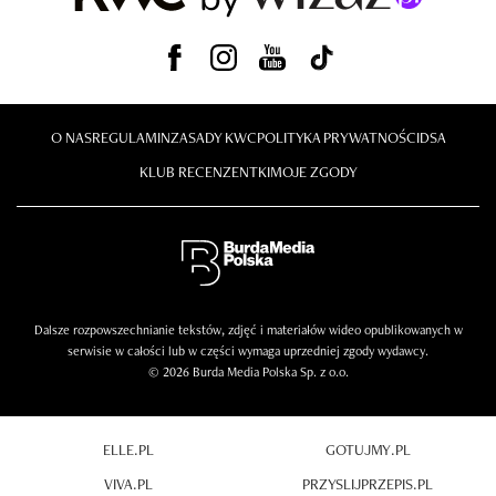
O NAS
REGULAMIN
ZASADY KWC
POLITYKA PRYWATNOŚCI
DSA
KLUB RECENZENTKI
MOJE ZGODY
Dalsze rozpowszechnianie tekstów, zdjęć i materiałów wideo opublikowanych w
serwisie w całości lub w części wymaga uprzedniej zgody wydawcy.
© 2026 Burda Media Polska Sp. z o.o.
ELLE.PL
GOTUJMY.PL
VIVA.PL
PRZYSLIJPRZEPIS.PL