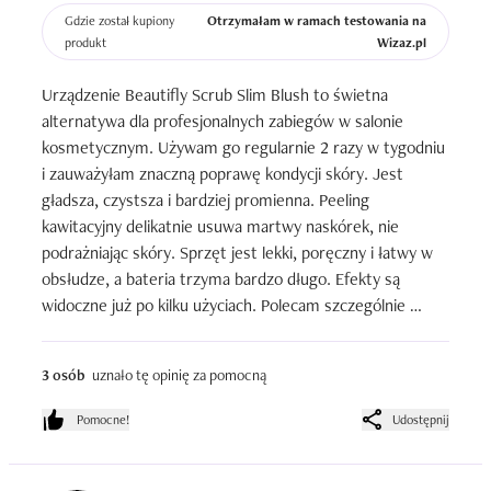
Gdzie został kupiony
Otrzymałam w ramach testowania na
Jestem bardzo zadowolona i serdecznie polecam - to 
produkt
Wizaz.pl
doskonałe urządzenie do domowej i jednocześnie 
wysokiej jakości pielęgnacji ❤️
Urządzenie Beautifly Scrub Slim Blush to świetna 
alternatywa dla profesjonalnych zabiegów w salonie 
kosmetycznym. Używam go regularnie 2 razy w tygodniu 
i zauważyłam znaczną poprawę kondycji skóry. Jest 
gładsza, czystsza i bardziej promienna. Peeling 
kawitacyjny delikatnie usuwa martwy naskórek, nie 
podrażniając skóry. Sprzęt jest lekki, poręczny i łatwy w 
obsłudze, a bateria trzyma bardzo długo. Efekty są 
widoczne już po kilku użyciach. Polecam szczególnie 
osobom z cerą mieszaną lub tłustą, które chcą oczyścić 
pory bez wizyt u kosmetyczki.
3 osób
uznało tę opinię za pomocną
Pomocne!
Udostępnij