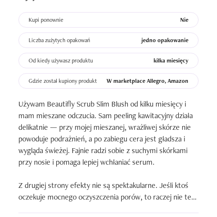
Kupi ponownie
Nie
Liczba zużytych opakowań
jedno opakowanie
Od kiedy używasz produktu
kilka miesięcy
Gdzie został kupiony produkt
W marketplace Allegro, Amazon
Używam Beautifly Scrub Slim Blush od kilku miesięcy i 
mam mieszane odczucia. Sam peeling kawitacyjny działa 
delikatnie — przy mojej mieszanej, wrażliwej skórze nie 
powoduje podrażnień, a po zabiegu cera jest gładsza i 
wygląda świeżej. Fajnie radzi sobie z suchymi skórkami 
przy nosie i pomaga lepiej wchłaniać serum.

Z drugiej strony efekty nie są spektakularne. Jeśli ktoś 
oczekuje mocnego oczyszczenia porów, to raczej nie ten 
sprzęt — działa subtelnie i bardziej „wygładza”, niż 