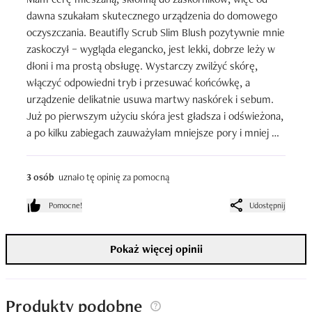
dawna szukałam skutecznego urządzenia do domowego 
oczyszczania. Beautifly Scrub Slim Blush pozytywnie mnie 
zaskoczył – wygląda elegancko, jest lekki, dobrze leży w 
dłoni i ma prostą obsługę. Wystarczy zwilżyć skórę, 
włączyć odpowiedni tryb i przesuwać końcówkę, a 
urządzenie delikatnie usuwa martwy naskórek i sebum. 
Już po pierwszym użyciu skóra jest gładsza i odświeżona, 
a po kilku zabiegach zauważyłam mniejsze pory i mniej 
zaskórników.

3 osób
uznało tę opinię za pomocną
Urządzenie ma kilka trybów - peeling kawitacyjny, 
jonizację oraz tryb nawilżania i liftingu. Skutecznie usuwa 
Pomocne!
Udostępnij
zaskórniki pomagając lepiej wchłaniać serum. Regularne 
używanie naprawdę poprawia wygląd cery, staje się 
Pokaż więcej opinii
jaśniejsza, bardziej promienna i lepiej reaguje na 
pielęgnację.

Sprzęt jest ładowany przez USB, działa cicho i długo 
Produkty podobne