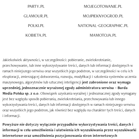
PARTY.PL
MOJEGOTOWANIE.PL
GLAMOUR.PL
MOJPIEKNYOGROD.PL
POLKI.PL
NATIONAL-GEOGRAPHIC.PL
KOBIETA.PL
MAMOTOJA.PL
Jakiekolwiek aktywności, w szczególności: pobieranie, zwielokrotnianie,
przechowywanie, lub inne wykorzystywanie treści, danych lub informacji dostępnych w
ramach niniejszego serwisu oraz wszystkich jego podstron, w szczególności w celu ich
eksploracji, zmierzającej dotworzenia, rozwoju, modyfikacji i szkolenia systemów uczenia
maszynowego, algorytmów lub sztucznej inteligencji
jest zabronione oraz wymaga
uprzedniej, jednoznacznie wyrażonej zgody administratora serwisu – Burda
Media Polska sp. z o.o
. Obowiązek uzyskania wyraźnej i jednoznacznej zgody wymagany
jest bez względu sposób pobierania, zwielokrotniania, przechowywania lub innego
wykorzystywania treści, danych lub informacji dostępnych w ramach niniejszego serwisu
oraz wszystkich jego podstron, jak również bez względu na charakter tych treści, danych
i informacji.
Powyższe nie dotyczy wyłącznie przypadków wykorzystywania treści, danych i
informacji w celu umożliwienia i ułatwienia ich wyszukiwania przez wyszukiwarki
internetowe oraz umożliwienia pozycjonowania stron internetowych