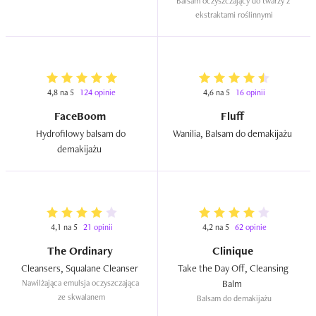
mycia i demakijażu  
Balsam oczyszczający do twarzy z 
ekstraktami roślinnymi
4,8 na 5
124 opinie
4,6 na 5
16 opinii
FaceBoom
Fluff
Hydrofilowy balsam do 
Wanilia, Balsam do demakijażu  
demakijażu  
4,1 na 5
21 opinii
4,2 na 5
62 opinie
The Ordinary
Clinique
Cleansers, Squalane Cleanser  
Take the Day Off, Cleansing 
Nawilżająca emulsja oczyszczająca 
Balm  
ze skwalanem
Balsam do demakijażu