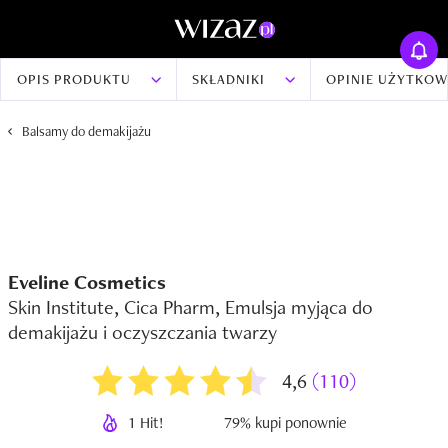
OPIS PRODUKTU
SKŁADNIKI
OPINIE UŻYTKO
Balsamy do demakijażu
Eveline Cosmetics
Skin Institute, Cica Pharm, Emulsja myjąca do
demakijażu i oczyszczania twarzy
4,6
(110)
1 Hit!
79% kupi ponownie