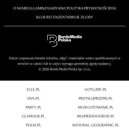
O NAS
REGULAMIN
ZASADY KWC
POLITYKA PRYWATNOŚCI
DSA
KLUB RECENZENTKI
MOJE ZGODY
Dalsze rozpowszechnianie tekstów, zdjęć i materiałów wideo opublikowanych w
serwisie w całości lub w części wymaga uprzedniej zgody wydawcy.
© 2026 Burda Media Polska Sp. z o.o.
ELLE.PL
GOTUJMY.PL
VIVA.PL
PRZYSLIJPRZEPIS.PL
PARTY.PL
MOJEGOTOWANIE.PL
GLAMOUR.PL
MOJPIEKNYOGROD.PL
POLKI.PL
NATIONAL-GEOGRAPHIC.PL