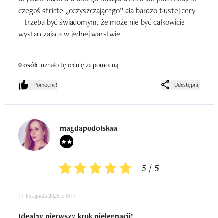
czegoś stricte „oczyszczającego” dla bardzo tłustej cery 
– trzeba być świadomym, że może nie być całkowicie 
wystarczająca w jednej warstwie.

Jeśli bym miała ocenić — ocena: 4.5/5 — bardzo dobry 
wybór w swoim segmencie cenowym.
0 osób
uznało tę opinię za pomocną
Pomocne!
Udostępnij
magdapodolskaa
5 / 5
11 listopada 2025 o 0:17
Idealny pierwszy krok pielęgnacji!