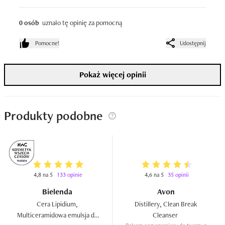
produkt, który idealnie łączy skuteczność z delikatnością i 
stał się moim niezbędnikiem w codziennej pielęgnacji. 
0 osób
uznało tę opinię za pomocną
Zdecydowanie polecam każdej osobie, która szuka 
łagodnego, ale skutecznego produktu do demakijażu.
Pomocne!
Udostępnij
Pokaż więcej opinii
Produkty podobne
4,8 na 5
133 opinie
4,6 na 5
35 opinii
Bielenda
Avon
Cera Lipidium, 
Distillery, Clean Break 
Multiceramidowa emulsja do 
Cleanser  