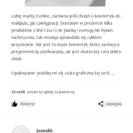
Lubię markę Eveline, zarówno jeśli chodzi o kosmetyki do 
makijażu, jak i pielęgnacji. Dostałam w prezencie kilka 
produktów z linii Cica i o ile pianką i esencją nie byłam 
zachwycona, tak emulsja sprawdziła się całkiem 
przyzwoicie. Nie jest to może kosmetyk, który zachwyca 
przyjemnością użytkowania, ale jest skuteczny i ma dobry 
skład.

Opakowanie: podoba mi się szata graficzna tej serii. 
Beżowe tło, czarne napisy i subtelne srebrne elementy. 
Nie jest krzykliwa, ale jest bardzo wyrazista, widać ją na 
16 osób
uznało tę opinię za pomocną
sklepowych półkach i w łazience, do tego wygląda 
elegancko i schludnie. Dla mnie super :) W kwestii 
Pomocne!
Udostępnij
technicznej też jest ok - wygodna tuba z miękkiego 
plastiku. Wszystko prawidłowo się dozuje i nie zapycha.

Zapach: o ile esencja i pianka nie pachniały zbyt ładnie, 
joanakk