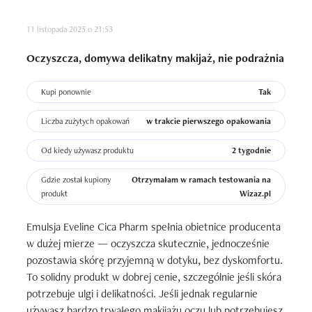
11 listopada 2025 o 21:53
Oczyszcza, domywa delikatny makijaż, nie podrażnia
Kupi ponownie
Tak
Liczba zużytych opakowań
w trakcie pierwszego opakowania
Od kiedy używasz produktu
2 tygodnie
Gdzie został kupiony
Otrzymałam w ramach testowania na
produkt
Wizaz.pl
Emulsja Eveline Cica Pharm spełnia obietnice producenta 
w dużej mierze — oczyszcza skutecznie, jednocześnie 
pozostawia skórę przyjemną w dotyku, bez dyskomfortu. 
To solidny produkt w dobrej cenie, szczególnie jeśli skóra 
potrzebuje ulgi i delikatności. Jeśli jednak regularnie 
używasz bardzo trwałego makijażu oczu lub potrzebujesz 