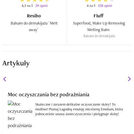
4,3 na 5
29 opinii
4 na 5
328 opinii
Resibo
Fluff
Balsam do demakijażu `Melt 
Superfood, Make Up Removing 
away`  
Melting Balm  
Balsam do demakijażu
Artykuły
Moc oczyszczania bez podrażniania
Skuteczne i zarazem delikatne oczyszczanie skóry? To
możliwe! Poznaj Łagodną emulsję micelarną Emolium, która
jednocześnie usuwa zanieczyszczenia i pielęgnuje skórę!