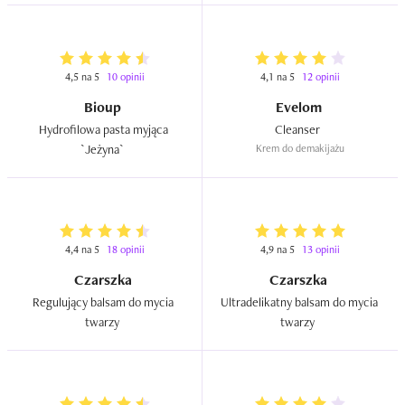
4,5 na 5
10 opinii
4,1 na 5
12 opinii
Bioup
Evelom
Hydrofilowa pasta myjąca 
Cleanser  
`Jeżyna`  
Krem do demakijażu
4,4 na 5
18 opinii
4,9 na 5
13 opinii
Czarszka
Czarszka
Regulujący balsam do mycia 
Ultradelikatny balsam do mycia 
twarzy  
twarzy  