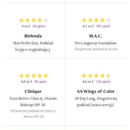
4 na 5
24 opinie
4,1 na 5
185 opinii
Bielenda
M.A.C.
Skin Perfection, Podkład 
Pro Longwear Foundation  
kryjąco-wygładzający  
Długotrwały podkład do twarzy
4,8 na 5
58 opinii
4,6 na 5
132 opinie
Clinique
AA Wings of Color
Even Better Clinical, Vitamin 
All Day Long, Długotrwały 
Makeup SPF 50  
podkład (nowa wersja)  
Witaminowy podkład do twarzy z 
filtrem SPF 50