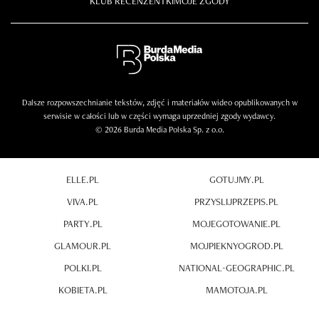
KLUB RECENZENTKI
MOJE ZGODY
Dalsze rozpowszechnianie tekstów, zdjęć i materiałów wideo opublikowanych w
serwisie w całości lub w części wymaga uprzedniej zgody wydawcy.
© 2026 Burda Media Polska Sp. z o.o.
ELLE.PL
GOTUJMY.PL
VIVA.PL
PRZYSLIJPRZEPIS.PL
PARTY.PL
MOJEGOTOWANIE.PL
GLAMOUR.PL
MOJPIEKNYOGROD.PL
POLKI.PL
NATIONAL-GEOGRAPHIC.PL
KOBIETA.PL
MAMOTOJA.PL