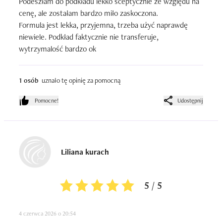
Podeszłam do podkładu lekko sceptycznie ze względu na 
cenę, ale zostałam bardzo miło zaskoczona.

Formula jest lekka, przyjemna, trzeba użyć naprawdę 
niewiele. Podkład faktycznie nie transferuje, 
wytrzymalość bardzo ok
1 osób
uznało tę opinię za pomocną
Pomocne!
Udostępnij
Liliana kurach
5 / 5
4 czerwca 2026 o 20:54