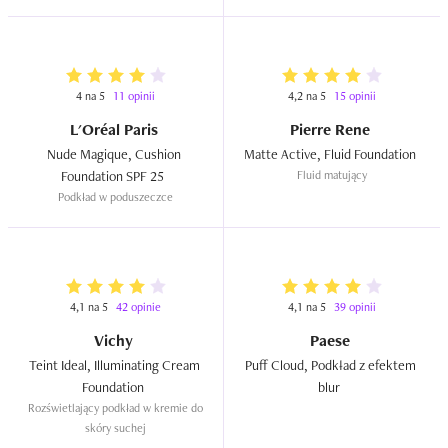
4 na 5
11 opinii
4,2 na 5
15 opinii
L'Oréal Paris
Pierre Rene
Nude Magique, Cushion 
Matte Active, Fluid Foundation  
Foundation SPF 25  
Fluid matujący
Podkład w poduszeczce
4,1 na 5
42 opinie
4,1 na 5
39 opinii
Vichy
Paese
Teint Ideal, Illuminating Cream 
Puff Cloud, Podkład z efektem 
Foundation  
blur  
Rozświetlający podkład w kremie do 
skóry suchej