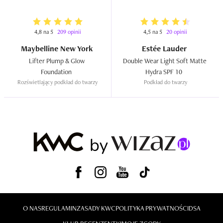
4,8 na 5
209 opinii
4,5 na 5
20 opinii
Maybelline New York
Estée Lauder
Lifter Plump & Glow 
Double Wear Light Soft Matte 
Foundation  
Hydra SPF 10  
Rozświetlający podkład do twarzy
Podkład do twarzy
O NAS
REGULAMIN
ZASADY KWC
POLITYKA PRYWATNOŚCI
DSA