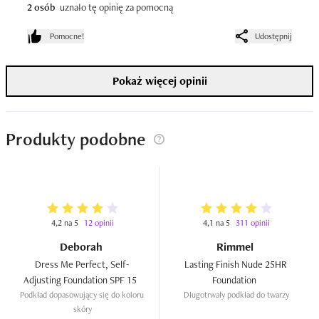
2 osób
uznało tę opinię za pomocną
każdą pielęgnacją, korektorem czy pudrem. Na plus też 
trwałość, podkład faktycznie dobrze się trzyma i 
Pomocne!
Udostępnij
minimalnie wyświeca się w strefie T. Na plus też 
przyjemny, kwiatowy zapach i niska cena. 

Pokaż więcej opinii
ZALETY 

Naturalne wykończenie 

Komfortowy w noszeniu 

Produkty podobne
Trwałość 

Konsystencja 

Wybór odcieni

Średnie krycie 

4,2 na 5
12 opinii
4,1 na 5
311 opinii
WADY

Deborah
Rimmel
Brak
Dress Me Perfect, Self-
Lasting Finish Nude 25HR 
Adjusting Foundation SPF 15  
Foundation  
Podkład dopasowujący się do koloru 
Długotrwały podkład do twarzy
skóry