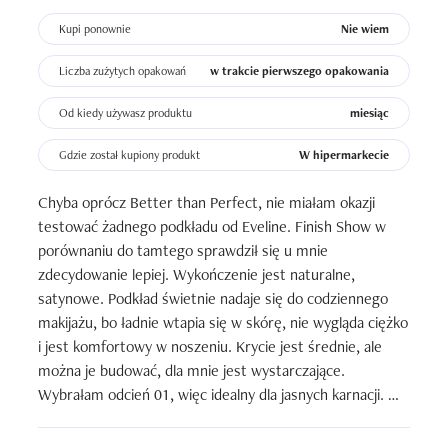
Kupi ponownie
Nie wiem
Liczba zużytych opakowań
w trakcie pierwszego opakowania
Od kiedy używasz produktu
miesiąc
Gdzie został kupiony produkt
W hipermarkecie
Chyba oprócz Better than Perfect, nie miałam okazji 
testować żadnego podkładu od Eveline. Finish Show w 
porównaniu do tamtego sprawdził się u mnie 
zdecydowanie lepiej. Wykończenie jest naturalne, 
satynowe. Podkład świetnie nadaje się do codziennego 
makijażu, bo ładnie wtapia się w skórę, nie wygląda ciężko 
i jest komfortowy w noszeniu. Krycie jest średnie, ale 
można je budować, dla mnie jest wystarczające. 
Wybrałam odcień 01, więc idealny dla jasnych karnacji. 
Konsystencja kremowa, lubię nakładać go na różne 
sposoby, palcami, gąbką lub pędzlem. Sprawdził się z 