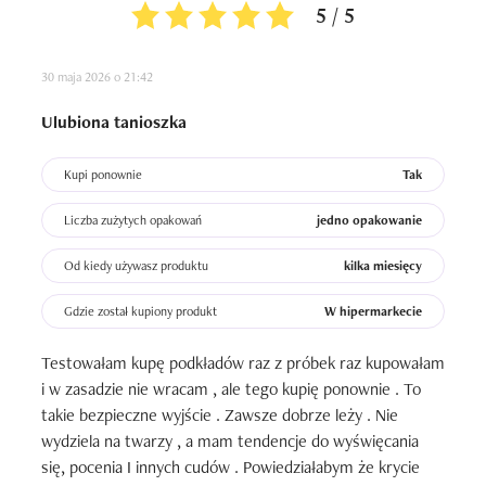
5 / 5
30 maja 2026 o 21:42
Ulubiona tanioszka
Kupi ponownie
Tak
Liczba zużytych opakowań
jedno opakowanie
Od kiedy używasz produktu
kilka miesięcy
Gdzie został kupiony produkt
W hipermarkecie
Testowałam kupę podkładów raz z próbek raz kupowałam 
i w zasadzie nie wracam , ale tego kupię ponownie . To 
takie bezpieczne wyjście . Zawsze dobrze leży . Nie 
wydziela na twarzy , a mam tendencje do wyświęcania 
się, pocenia I innych cudów . Powiedziałabym że krycie 