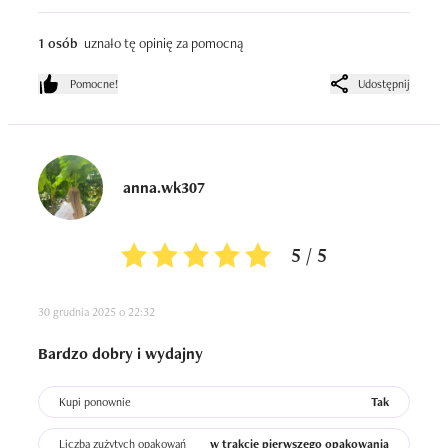
1 osób
uznało tę opinię za pomocną
Pomocne!
Udostępnij
anna.wk307
5 / 5
30 grudnia 2025 o 22:32
Bardzo dobry i wydajny
Kupi ponownie
Tak
Liczba zużytych opakowań
w trakcie pierwszego opakowania