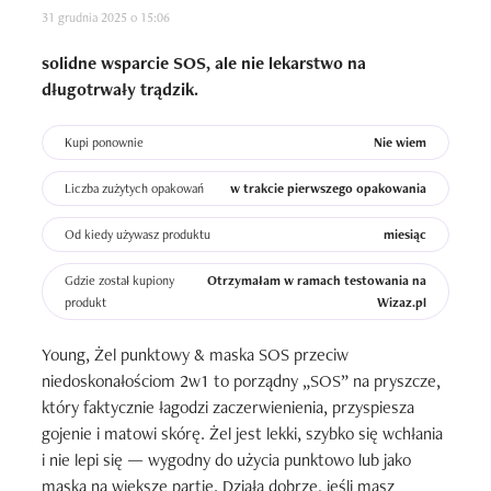
31 grudnia 2025 o 15:06
solidne wsparcie SOS, ale nie lekarstwo na
długotrwały trądzik.
Kupi ponownie
Nie wiem
Liczba zużytych opakowań
w trakcie pierwszego opakowania
Od kiedy używasz produktu
miesiąc
Gdzie został kupiony
Otrzymałam w ramach testowania na
produkt
Wizaz.pl
Young, Żel punktowy & maska SOS przeciw 
niedoskonałościom 2w1 to porządny „SOS” na pryszcze, 
który faktycznie łagodzi zaczerwienienia, przyspiesza 
gojenie i matowi skórę. Żel jest lekki, szybko się wchłania 
i nie lepi się — wygodny do użycia punktowo lub jako 
maska na większe partie. Działa dobrze, jeśli masz 