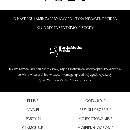
O NAS
REGULAMIN
ZASADY KWC
POLITYKA PRYWATNOŚCI
DSA
KLUB RECENZENTKI
MOJE ZGODY
Dalsze rozpowszechnianie tekstów, zdjęć i materiałów wideo opublikowanych w
serwisie w całości lub w części wymaga uprzedniej zgody wydawcy.
© 2026 Burda Media Polska Sp. z o.o.
ELLE.PL
GOTUJMY.PL
VIVA.PL
PRZYSLIJPRZEPIS.PL
PARTY.PL
MOJEGOTOWANIE.PL
GLAMOUR.PL
MOJPIEKNYOGROD.PL