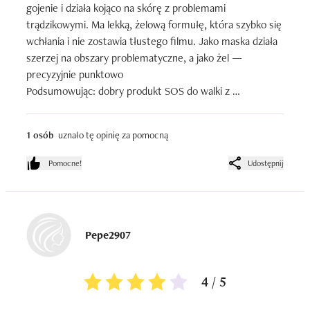
gojenie i działa kojąco na skórę z problemami 
trądzikowymi. Ma lekką, żelową formułę, która szybko się 
wchłania i nie zostawia tłustego filmu. Jako maska działa 
szerzej na obszary problematyczne, a jako żel — 
precyzyjnie punktowo 

Podsumowując: dobry produkt SOS do walki z 
niedoskonałościami dla cer tłustych/mieszanych, który 
łączy punktowe działanie i maskę, ale nie zawsze zastąpi 
1 osób
uznało tę opinię za pomocną
pełną kurację antytrądzikową.  ￼
Pomocne!
Udostępnij
Pepe2907
4 / 5