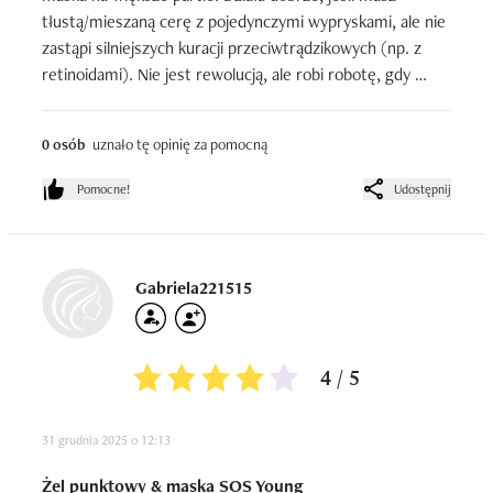
tłustą/mieszaną cerę z pojedynczymi wypryskami, ale nie 
zastąpi silniejszych kuracji przeciwtrądzikowych (np. z 
retinoidami). Nie jest rewolucją, ale robi robotę, gdy 
potrzebujesz szybkiego ukojenia i zmniejszenia stanu 
zapalnego.
0 osób
uznało tę opinię za pomocną
Pomocne!
Udostępnij
Gabriela221515
4 / 5
31 grudnia 2025 o 12:13
Żel punktowy & maska SOS Young