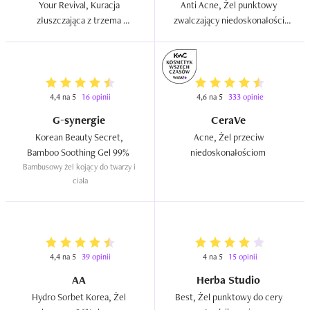
Your Revival, Kuracja 
Anti Acne, Żel punktowy 
złuszczająca z trzema 
zwalczający niedoskonałości 
kwasami  
skóry  
4,4 na 5
16 opinii
4,6 na 5
333 opinie
G-synergie
CeraVe
Korean Beauty Secret, 
Acne, Żel przeciw 
Bamboo Soothing Gel 99%  
niedoskonałościom  
Bambusowy żel kojący do twarzy i 
ciała
4,4 na 5
39 opinii
4 na 5
15 opinii
AA
Herba Studio
Hydro Sorbet Korea, Żel 
Best, Żel punktowy do cery 