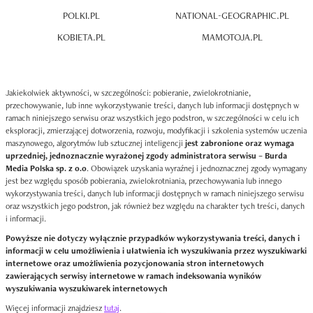
POLKI.PL
NATIONAL-GEOGRAPHIC.PL
KOBIETA.PL
MAMOTOJA.PL
Jakiekolwiek aktywności, w szczególności: pobieranie, zwielokrotnianie,
przechowywanie, lub inne wykorzystywanie treści, danych lub informacji dostępnych w
ramach niniejszego serwisu oraz wszystkich jego podstron, w szczególności w celu ich
eksploracji, zmierzającej dotworzenia, rozwoju, modyfikacji i szkolenia systemów uczenia
maszynowego, algorytmów lub sztucznej inteligencji
jest zabronione oraz wymaga
uprzedniej, jednoznacznie wyrażonej zgody administratora serwisu – Burda
Media Polska sp. z o.o
. Obowiązek uzyskania wyraźnej i jednoznacznej zgody wymagany
jest bez względu sposób pobierania, zwielokrotniania, przechowywania lub innego
wykorzystywania treści, danych lub informacji dostępnych w ramach niniejszego serwisu
oraz wszystkich jego podstron, jak również bez względu na charakter tych treści, danych
i informacji.
Powyższe nie dotyczy wyłącznie przypadków wykorzystywania treści, danych i
informacji w celu umożliwienia i ułatwienia ich wyszukiwania przez wyszukiwarki
internetowe oraz umożliwienia pozycjonowania stron internetowych
zawierających serwisy internetowe w ramach indeksowania wyników
wyszukiwania wyszukiwarek internetowych
Więcej informacji znajdziesz
tutaj
.