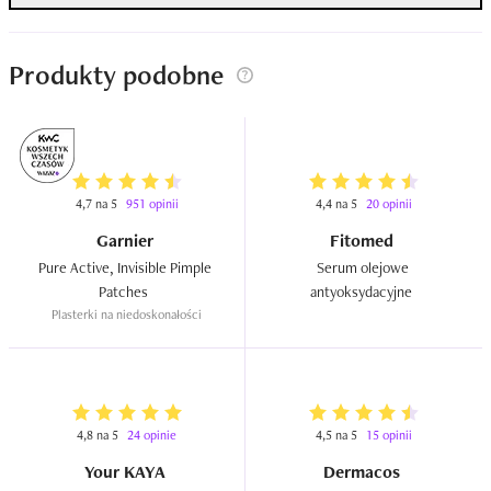
Produkty podobne
4,7 na 5
951 opinii
4,4 na 5
20 opinii
Garnier
Fitomed
Pure Active, Invisible Pimple 
Serum olejowe 
Patches  
antyoksydacyjne  
Plasterki na niedoskonałości
4,8 na 5
24 opinie
4,5 na 5
15 opinii
Your KAYA
Dermacos