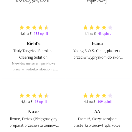
aloesowy 96% aloesu  
trądzikowej  
4,6 na 5
155 opinii
4,1 na 5
43 opinie
Kiehl's
Isana
Truly Targeted Blemish - 
Young S.O.S. Clear, plasterki 
Clearing Solution  
przeciw wypryskom do skóry 
Niewidoczne serum punktowe 
tłustej i zanieczyszczonej  
przeciw niedoskonałościom z 
efektem plastra
4,3 na 5
13 opinii
4,1 na 5
109 opinii
Nuxe
AA
llence, Detox (Pielęgnacyjny 
Face It!, Oczyszczające 
preparat przeciwstarzeniowy 
plasterki przeciwtrądzikowe  
na noc)  