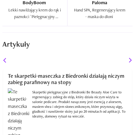
BodyBoom
Paloma
Lekki nawilżający krem do rąk i 
Hand SPA, Regenerujący krem 
paznokci `Pielęgnacyjny 
- maska do dłoni  
dobroczyńca`  
Artykuły
Te skarpetki-maseczka z Biedronki działają niczym
zabieg parafinowy na stopy
Skarpetki pielęgnacyjne z Biedronki Be Beauty Aloe Care to
regenerujący zabieg do stóp, który działa niczym wizyta w
salonie pedicure. Produkt nasączony jest esencją z aloesem,
masłem shea i olejem słonecznikowym, które przynoszą ulgę,
gładkość i nawilżenie skóry już po 20 minutach od aplikacji. To
idealny, domowy rytuał na wieczór.