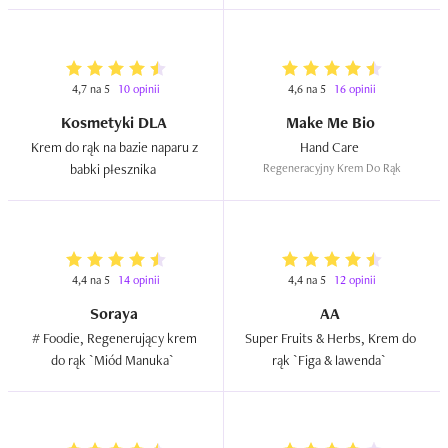
4,7 na 5
10 opinii
4,6 na 5
16 opinii
Kosmetyki DLA
Make Me Bio
Krem do rąk na bazie naparu z 
Hand Care  
babki płesznika  
Regeneracyjny Krem Do Rąk
4,4 na 5
14 opinii
4,4 na 5
12 opinii
Soraya
AA
# Foodie, Regenerujący krem 
Super Fruits & Herbs, Krem do 
do rąk `Miód Manuka`  
rąk `Figa & lawenda`  