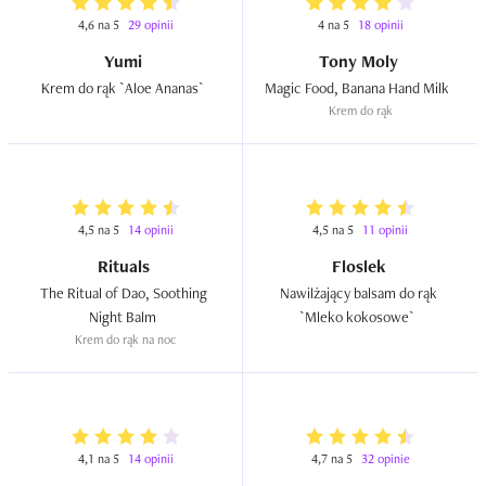
4,6 na 5
29 opinii
4 na 5
18 opinii
Yumi
Tony Moly
Krem do rąk `Aloe Ananas`  
Magic Food, Banana Hand Milk  
Krem do rąk
4,5 na 5
14 opinii
4,5 na 5
11 opinii
Rituals
Floslek
The Ritual of Dao, Soothing 
Nawilżający balsam do rąk 
Night Balm  
`Mleko kokosowe`  
Krem do rąk na noc
4,1 na 5
14 opinii
4,7 na 5
32 opinie