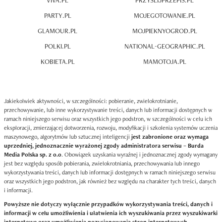
VIVA.PL
PRZYSLIJPRZEPIS.PL
PARTY.PL
MOJEGOTOWANIE.PL
GLAMOUR.PL
MOJPIEKNYOGROD.PL
POLKI.PL
NATIONAL-GEOGRAPHIC.PL
KOBIETA.PL
MAMOTOJA.PL
Jakiekolwiek aktywności, w szczególności: pobieranie, zwielokrotnianie,
przechowywanie, lub inne wykorzystywanie treści, danych lub informacji dostępnych w
ramach niniejszego serwisu oraz wszystkich jego podstron, w szczególności w celu ich
eksploracji, zmierzającej dotworzenia, rozwoju, modyfikacji i szkolenia systemów uczenia
maszynowego, algorytmów lub sztucznej inteligencji
jest zabronione oraz wymaga
uprzedniej, jednoznacznie wyrażonej zgody administratora serwisu – Burda
Media Polska sp. z o.o
. Obowiązek uzyskania wyraźnej i jednoznacznej zgody wymagany
jest bez względu sposób pobierania, zwielokrotniania, przechowywania lub innego
wykorzystywania treści, danych lub informacji dostępnych w ramach niniejszego serwisu
oraz wszystkich jego podstron, jak również bez względu na charakter tych treści, danych
i informacji.
Powyższe nie dotyczy wyłącznie przypadków wykorzystywania treści, danych i
informacji w celu umożliwienia i ułatwienia ich wyszukiwania przez wyszukiwarki