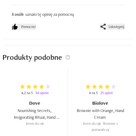
3 osób
uznało tę opinię za pomocną
Pomocne!
Udostępnij
Produkty podobne
4,2 na 5
34 opinie
4 na 5
25 opinii
Dove
Biolove
Nourishing Secrets, 
Brownie with Orange, Hand 
Invigorating Ritual, Hand 
Cream  
Krem do rak
Cream  
Krem do rąk `Brownie z 
pomarańczą`