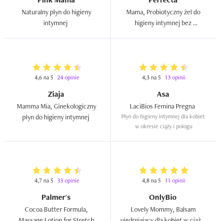
Naturalny płyn do higieny 
Mama, Probiotyczny żel do 
intymnej  
higieny intymnej bez 
parabenów  
4,6 na 5
24 opinie
4,3 na 5
13 opinii
Ziaja
Asa
Mamma Mia, Ginekologiczny 
LaciBios Femina Pregna  
płyn do higieny intymnej  
Płyn do higieny intymnej dla kobiet 
w okresie ciąży i połogu
4,7 na 5
33 opinie
4,8 na 5
11 opinii
Palmer's
OnlyBio
Cocoa Butter Formula, 
Lovely Mommy, Balsam 
Massage Lotion for Stretch 
ujędrniający dla kobiet w ciąży i 