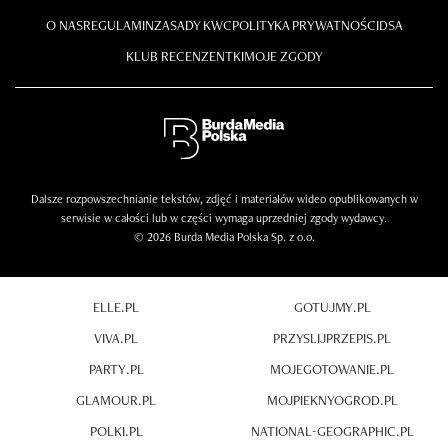
O NAS
REGULAMIN
ZASADY KWC
POLITYKA PRYWATNOŚCI
DSA
KLUB RECENZENTKI
MOJE ZGODY
Dalsze rozpowszechnianie tekstów, zdjęć i materiałów wideo opublikowanych w
serwisie w całości lub w części wymaga uprzedniej zgody wydawcy.
© 2026 Burda Media Polska Sp. z o.o.
ELLE.PL
GOTUJMY.PL
VIVA.PL
PRZYSLIJPRZEPIS.PL
PARTY.PL
MOJEGOTOWANIE.PL
GLAMOUR.PL
MOJPIEKNYOGROD.PL
POLKI.PL
NATIONAL-GEOGRAPHIC.PL