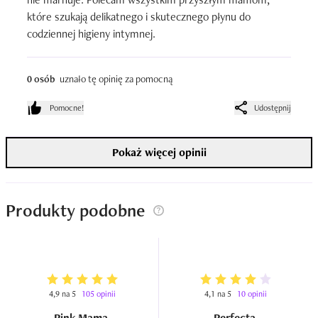
które szukają delikatnego i skutecznego płynu do 
codziennej higieny intymnej.
0 osób
uznało tę opinię za pomocną
Pomocne!
Udostępnij
Pokaż więcej opinii
Produkty podobne
4,9 na 5
105 opinii
4,1 na 5
10 opinii
Pink Mama
Perfecta