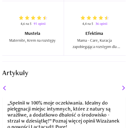
4,6 na 5
91 opinii
4,4 na 5
36 opinii
Mustela
Efektima
Maternite, Krem na rozstępy  
Mama - Care, Kuracja 
zapobiegająca rozstępm dla 
kobiet w ciąży  
Artykuły
„Spełnił w 100% moje oczekiwania. Idealny do
pielęgnacji miejsc intymnych, które z natury są
wrażliwe, a dodatkowo dbałość o środowisko -
strzał w dziesiątkę!” Poznaj więcej opinii Wizażanek
o nowości Lactacyd® Pure!