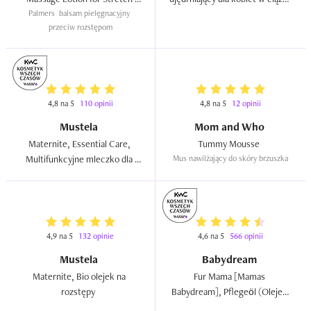
Palmers  balsam pielęgnacyjny 
Marks  
po porodzie  
przeciw rozstępom
4,8 na 5
110 opinii
4,8 na 5
12 opinii
Mustela
Mom and Who
Maternite, Essential Care, 
Tummy Mousse  
Multifunkcyjne mleczko dla 
Mus nawilżający do skóry brzuszka
kobiet w ciąży i po porodzie  
4,9 na 5
132 opinie
4,6 na 5
566 opinii
Mustela
Babydream
Maternite, Bio olejek na 
Fur Mama [Mamas 
rozstępy  
Babydream], Pflegeöl (Olejek 
do pielęgnacji ciała)  