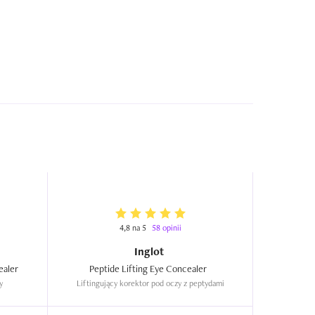
4,8 na 5
58 opinii
Inglot
True Match, Radiant Serum Concealer  
Peptide Lifting Eye Concealer  
y
Liftingujący korektor pod oczy z peptydami