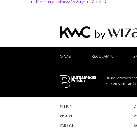
Korektory pod oczy AA Wings of Color
O NAS
REGULAMIN
Z
Dalsze rozpowszechni
© 2026 Burda Media P
ELLE.PL
G
VIVA.PL
P
PARTY.PL
K