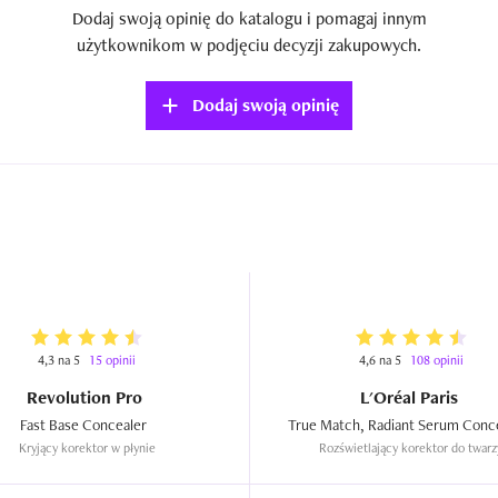
Dodaj swoją opinię do katalogu i pomagaj innym
użytkownikom w podjęciu decyzji zakupowych.
Dodaj swoją opinię
4,3 na 5
15 opinii
4,6 na 5
108 opinii
Revolution Pro
L'Oréal Paris
Fast Base Concealer  
Kryjący korektor w płynie
Rozświetlający korektor do twarz