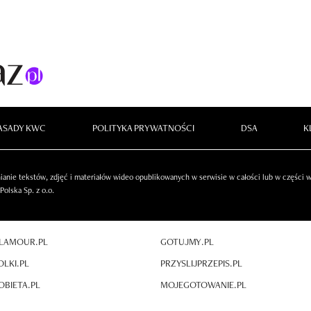
ASADY KWC
POLITYKA PRYWATNOŚCI
DSA
K
anie tekstów, zdjęć i materiałów wideo opublikowanych w serwisie w całości lub w części
olska Sp. z o.o.
LAMOUR.PL
GOTUJMY.PL
OLKI.PL
PRZYSLIJPRZEPIS.PL
OBIETA.PL
MOJEGOTOWANIE.PL