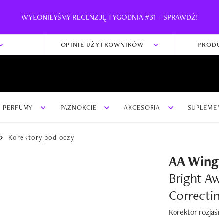
WYŁONIŁYŚMY RECENZJĘ TYGODNIA #31 - SPRAWDŹ!
OPINIE UŻYTKOWNIKÓW
PROD
PERFUMY
PAZNOKCIE
AKCESORIA
SUPLEME
Korektory pod oczy
AA Wing
Bright A
Correcti
Korektor rozjaś