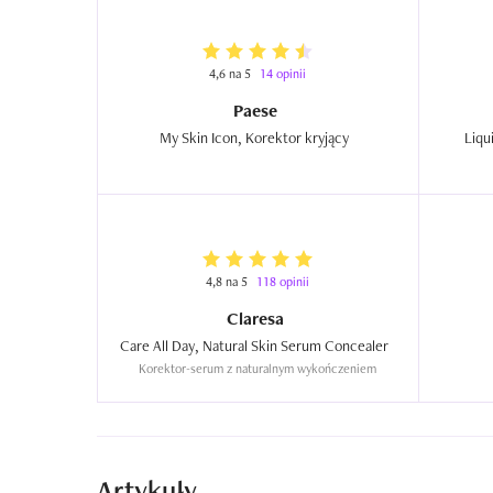
4,6 na 5
14 opinii
Paese
My Skin Icon, Korektor kryjący  
4,8 na 5
118 opinii
Claresa
Care All Day, Natural Skin Serum Concealer  
Korektor-serum z naturalnym wykończeniem
Artykuły