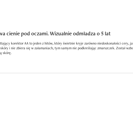
wa cienie pod oczami. Wizualnie odmładza o 5 lat
lający korektor AA to jeden z hitów, który świetnie kryje zarówno niedoskonałości cery, ja
 skóry i nie zbiera się w załamaniach, tym samym nie podkreślając zmarszczek. Został wz
ą skórę.