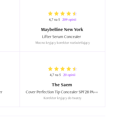
4,7 na 5
209 opinii
Maybelline New York
Lifter Serum Concealer  
Mocno kryjący korektor rozświetlający
4,7 na 5
20 opinii
The Saem
Shape Tape, Contour Concealer  
Cover Perfection Tip Concealer SPF28 PA++  
Korektor kryjący do twarzy