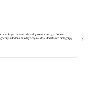
„Daje natura
k i cienie pod oczami. Ma lekką konsystencję, która nie
bogacony składnikami odżywczymi, które dodatkowo pielęgnują