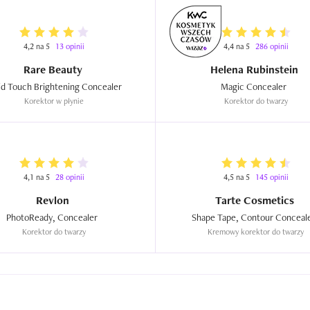
4,2 na 5
13 opinii
4,4 na 5
286 opinii
Rare Beauty
Helena Rubinstein
Liquid Touch Brightening Concealer  
Magic Concealer  
Korektor w płynie
Korektor do twarzy
4,1 na 5
28 opinii
4,5 na 5
145 opinii
Revlon
Tarte Cosmetics
PhotoReady, Concealer  
Korektor do twarzy
Kremowy korektor do twarzy