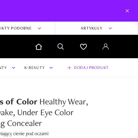
UKTY PODOBNE
ARTYKUŁY
NTY
K-BEAUTY
DODAJ PRODUKT
s of Color
Healthy Wear,
wake, Under Eye Color
ng Concealer
niający cienie pod oczami