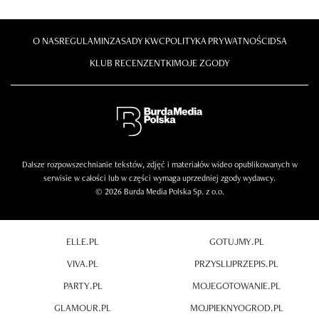
O NAS
REGULAMIN
ZASADY KWC
POLITYKA PRYWATNOŚCI
DSA
KLUB RECENZENTKI
MOJE ZGODY
Dalsze rozpowszechnianie tekstów, zdjęć i materiałów wideo opublikowanych w
serwisie w całości lub w części wymaga uprzedniej zgody wydawcy.
© 2026 Burda Media Polska Sp. z o.o.
ELLE.PL
GOTUJMY.PL
VIVA.PL
PRZYSLIJPRZEPIS.PL
PARTY.PL
MOJEGOTOWANIE.PL
GLAMOUR.PL
MOJPIEKNYOGROD.PL