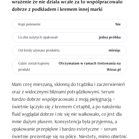
wrażenie że nie działa wcale za to współpracowało
spektakularnych efektów. Opakowanie ciekawe i 
dobrze z podkładem i kremem innej marki
przyciągające oko
Kupi ponownie
Nie
Liczba zużytych opakowań
jedna próbka
Od kiedy używasz produktu
miesiąc
Gdzie został kupiony
Otrzymałam w ramach testowania na
produkt
Wizaz.pl
Mam cerę mieszaną, skłonną do trądziku i zaczerwienień 
oraz z widocznymi bliznami potrądzikowymi. Serum 
bardzo dobrze współpracowało z moją pielęgnacją – 
świetnie łączyło się z kremem Cetaphil, a po nałożeniu 
fluid wyglądał dobrze i nic się nie wałkowało, co jest dla 
mnie dużym plusem. Konsystencja była przyjemna, a 
opakowanie przepiękne i bardzo estetyczne – serum 
świetnie prezentuje się na półce. Niestety, mimo obietnic 