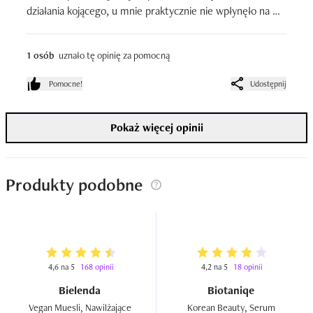
działania kojącego, u mnie praktycznie nie wpłynęło na 
zaczerwienienia. Efekt był bardzo znikomy, dlatego 
trochę się zawiodłam. Minusem jest też zapach – nie 
1 osób
uznało tę opinię za pomocną
jestem fanką perfumowanych produktów do twarzy, a 
tutaj jest on dość wyczuwalny. Ogólnie oceniam serum 
Pomocne!
Udostępnij
średnio.
Pokaż więcej opinii
Produkty podobne
4,6 na 5
168 opinii
4,2 na 5
18 opinii
Bielenda
Biotaniqe
Vegan Muesli, Nawilżające 
Korean Beauty, Serum 