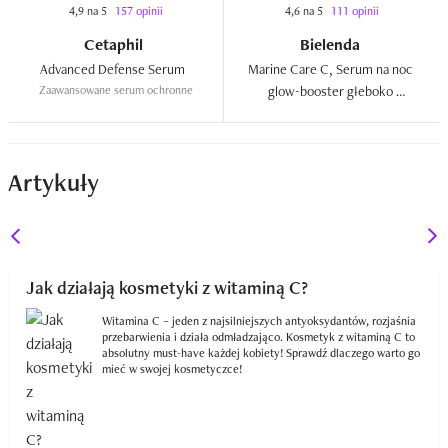
4,9 na 5
157 opinii
4,6 na 5
111 opinii
Cetaphil
Bielenda
Advanced Defense Serum  
Marine Care C, Serum na noc 
Zaawansowane serum ochronne
glow-booster głeboko 
nawilżająco-rozświetlające  
Artykuły
Jak działają kosmetyki z witaminą C?
Witamina C – jeden z najsilniejszych antyoksydantów, rozjaśnia
przebarwienia i działa odmładzająco. Kosmetyk z witaminą C to
absolutny must-have każdej kobiety! Sprawdź dlaczego warto go
mieć w swojej kosmetyczce!