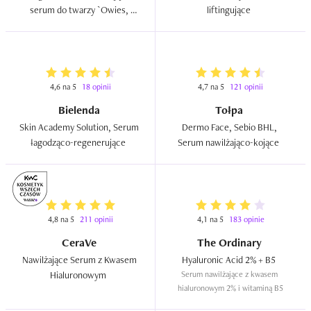
serum do twarzy `Owies, 
liftingujące  
pszenica, mleczko kokosowe`  
4,6 na 5
18 opinii
4,7 na 5
121 opinii
Bielenda
Tołpa
Skin Academy Solution, Serum 
Dermo Face, Sebio BHL, 
łagodząco-regenerujące  
Serum nawilżająco-kojące  
4,8 na 5
211 opinii
4,1 na 5
183 opinie
CeraVe
The Ordinary
Nawilżające Serum z Kwasem 
Hyaluronic Acid 2% + B5  
Hialuronowym  
Serum nawilżające z kwasem 
hialuronowym 2% i witaminą B5