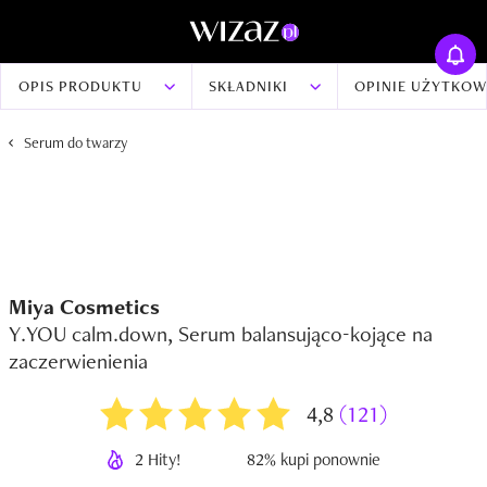
OPIS PRODUKTU
SKŁADNIKI
OPINIE UŻYTKO
Serum do twarzy
Miya Cosmetics
Y.YOU calm.down, Serum balansująco-kojące na
zaczerwienienia
4,8
(121)
2 Hity!
82% kupi ponownie