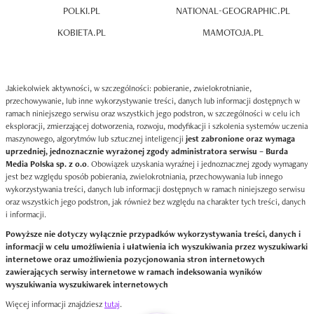
POLKI.PL
NATIONAL-GEOGRAPHIC.PL
KOBIETA.PL
MAMOTOJA.PL
Jakiekolwiek aktywności, w szczególności: pobieranie, zwielokrotnianie,
przechowywanie, lub inne wykorzystywanie treści, danych lub informacji dostępnych w
ramach niniejszego serwisu oraz wszystkich jego podstron, w szczególności w celu ich
eksploracji, zmierzającej dotworzenia, rozwoju, modyfikacji i szkolenia systemów uczenia
maszynowego, algorytmów lub sztucznej inteligencji
jest zabronione oraz wymaga
uprzedniej, jednoznacznie wyrażonej zgody administratora serwisu – Burda
Media Polska sp. z o.o
. Obowiązek uzyskania wyraźnej i jednoznacznej zgody wymagany
jest bez względu sposób pobierania, zwielokrotniania, przechowywania lub innego
wykorzystywania treści, danych lub informacji dostępnych w ramach niniejszego serwisu
oraz wszystkich jego podstron, jak również bez względu na charakter tych treści, danych
i informacji.
Powyższe nie dotyczy wyłącznie przypadków wykorzystywania treści, danych i
informacji w celu umożliwienia i ułatwienia ich wyszukiwania przez wyszukiwarki
internetowe oraz umożliwienia pozycjonowania stron internetowych
zawierających serwisy internetowe w ramach indeksowania wyników
wyszukiwania wyszukiwarek internetowych
Więcej informacji znajdziesz
tutaj
.