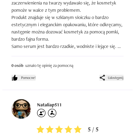
zaczerwienienia na twarzy wydawało się, że kosmetyk 
pomoże w walce z tym problemem.

Produkt znajduje się w szklanym słoiczku o bardzo 
estetycznym i eleganckim opakowaniu, które odkręcamy, 
następnie można dozować kosmetyk za pomocą pomki, 
bardzo fajna forma. 

Samo serum jest bardzo rzadkie, wodniste i lejące się. 
Szybko się wchłania. I to tyle co robi. Nie zauważyłam 
działania kojącego, zaczerwienienia na twarzy także nie 
0 osób
uznało tę opinię za pomocną
zredukowało.  Ogólnie produkt w fajnym estetycznym 
opakowaniu w ciekawej foemie, ale bez efektu.
Pomocne!
Udostępnij
Nataliap511
5 / 5