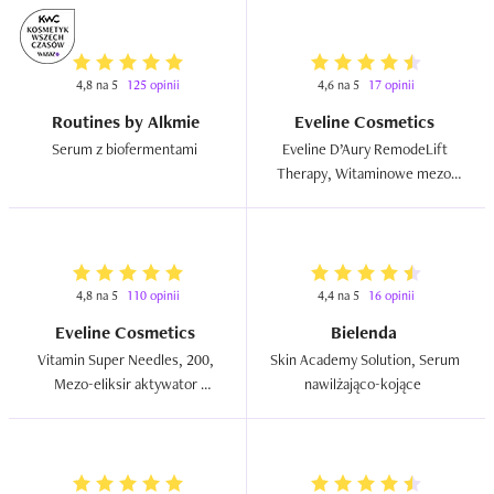
4,8 na 5
125 opinii
4,6 na 5
17 opinii
Routines by Alkmie
Eveline Cosmetics
Serum z biofermentami  
Eveline D’Aury RemodeLift 
Therapy, Witaminowe mezo-
serum  
4,8 na 5
110 opinii
4,4 na 5
16 opinii
Eveline Cosmetics
Bielenda
Vitamin Super Needles, 200, 
Skin Academy Solution, Serum 
Mezo-eliksir aktywator 
nawilżająco-kojące  
odnowy skóry  